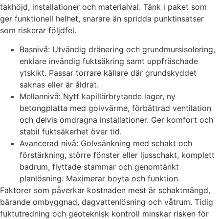
takhöjd, installationer och materialval. Tänk i paket som
ger funktionell helhet, snarare än spridda punktinsatser
som riskerar följdfel.
Basnivå: Utvändig dränering och grundmursisolering,
enklare invändig fuktsäkring samt uppfräschade
ytskikt. Passar torrare källare där grundskyddet
saknas eller är åldrat.
Mellannivå: Nytt kapillärbrytande lager, ny
betongplatta med golvvärme, förbättrad ventilation
och delvis omdragna installationer. Ger komfort och
stabil fuktsäkerhet över tid.
Avancerad nivå: Golvsänkning med schakt och
förstärkning, större fönster eller ljusschakt, komplett
badrum, flyttade stammar och genomtänkt
planlösning. Maximerar boyta och funktion.
Faktorer som påverkar kostnaden mest är schaktmängd,
bärande ombyggnad, dagvattenlösning och våtrum. Tidig
fuktutredning och geoteknisk kontroll minskar risken för