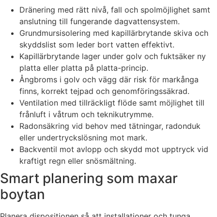
Dränering med rätt nivå, fall och spolmöjlighet samt
anslutning till fungerande dagvattensystem.
Grundmursisolering med kapillärbrytande skiva och
skyddslist som leder bort vatten effektivt.
Kapillärbrytande lager under golv och fuktsäker ny
platta eller platta på platta-princip.
Ångbroms i golv och vägg där risk för markånga
finns, korrekt tejpad och genomföringssäkrad.
Ventilation med tillräckligt flöde samt möjlighet till
frånluft i våtrum och teknikutrymme.
Radonsäkring vid behov med tätningar, radonduk
eller undertryckslösning mot mark.
Backventil mot avlopp och skydd mot upptryck vid
kraftigt regn eller snösmältning.
Smart planering som maxar
boytan
Planera dispositionen så att installationer och tunga