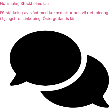
Norrmalm, Stockholms län
Förstärkning av slänt med kokosmattor och växtetablering
i Ljungsbro, Linköping, Östergötlands län