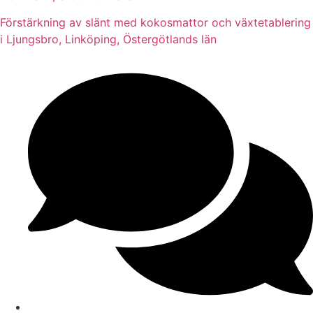
Förstärkning av slänt med kokosmattor och växtetablering
i Ljungsbro, Linköping, Östergötlands län