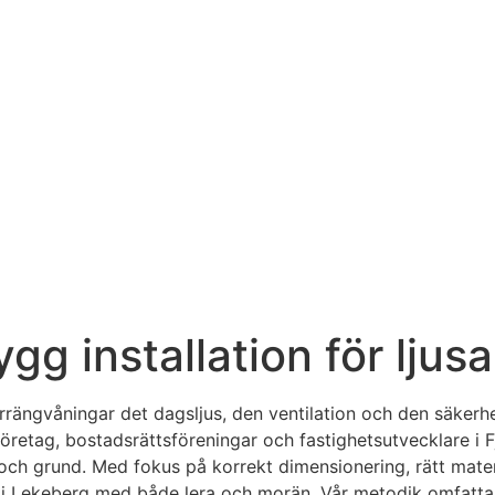
gg installation för ljusa
terrängvåningar det dagsljus, den ventilation och den säke
gföretag, bostadsrättsföreningar och fastighetsutvecklare i
ch grund. Med fokus på korrekt dimensionering, rätt materi
 i Lekeberg med både lera och morän. Vår metodik omfattar al