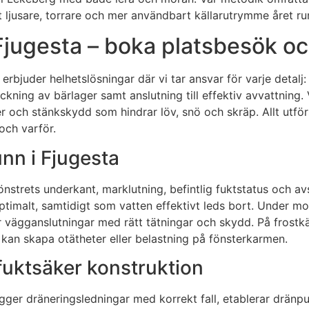
ett ljusare, torrare och mer användbart källarutrymme året ru
 Fjugesta – boka platsbesök oc
Vi erbjuder helhetslösningar där vi tar ansvar för varje detal
ning av bärlager samt anslutning till effektiv avvattning. V
er och stänkskydd som hindrar löv, snö och skräp. Allt utf
och varför.
unn i Fjugesta
fönstrets underkant, marklutning, befintlig fuktstatus och a
ptimalt, samtidigt som vatten effektivt leds bort. Under mo
r vägganslutningar med rätt tätningar och skydd. På frostkän
m kan skapa otätheter eller belastning på fönsterkarmen.
fuktsäker konstruktion
ägger dräneringsledningar med korrekt fall, etablerar dränp