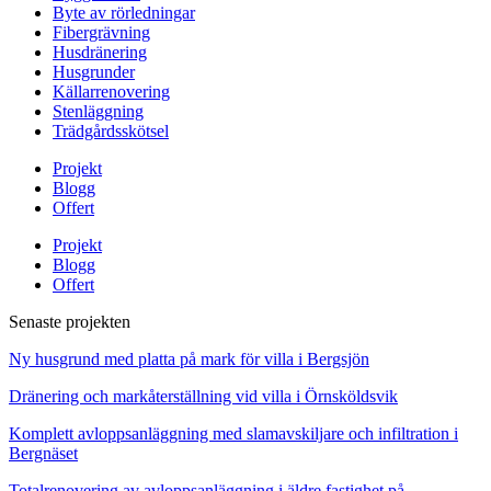
Byte av rörledningar
Fibergrävning
Husdränering
Husgrunder
Källarrenovering
Stenläggning
Trädgårdsskötsel
Projekt
Blogg
Offert
Projekt
Blogg
Offert
Senaste projekten
Ny husgrund med platta på mark för villa i Bergsjön
Dränering och markåterställning vid villa i Örnsköldsvik
Komplett avloppsanläggning med slamavskiljare och infiltration i
Bergnäset
Totalrenovering av avloppsanläggning i äldre fastighet på