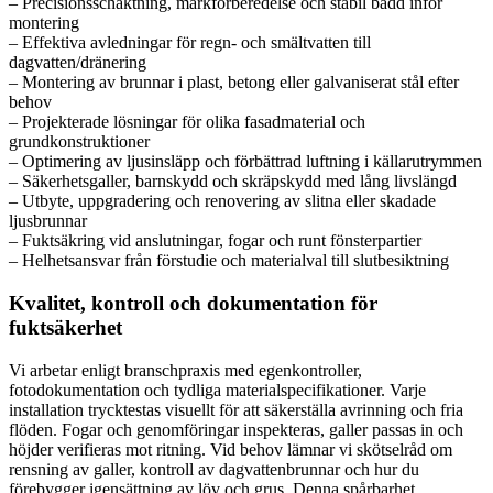
– Precisionsschaktning, markförberedelse och stabil bädd inför
montering
– Effektiva avledningar för regn- och smältvatten till
dagvatten/dränering
– Montering av brunnar i plast, betong eller galvaniserat stål efter
behov
– Projekterade lösningar för olika fasadmaterial och
grundkonstruktioner
– Optimering av ljusinsläpp och förbättrad luftning i källarutrymmen
– Säkerhetsgaller, barnskydd och skräpskydd med lång livslängd
– Utbyte, uppgradering och renovering av slitna eller skadade
ljusbrunnar
– Fuktsäkring vid anslutningar, fogar och runt fönsterpartier
– Helhetsansvar från förstudie och materialval till slutbesiktning
Kvalitet, kontroll och dokumentation för
fuktsäkerhet
Vi arbetar enligt branschpraxis med egenkontroller,
fotodokumentation och tydliga materialspecifikationer. Varje
installation trycktestas visuellt för att säkerställa avrinning och fria
flöden. Fogar och genomföringar inspekteras, galler passas in och
höjder verifieras mot ritning. Vid behov lämnar vi skötselråd om
rensning av galler, kontroll av dagvattenbrunnar och hur du
förebygger igensättning av löv och grus. Denna spårbarhet