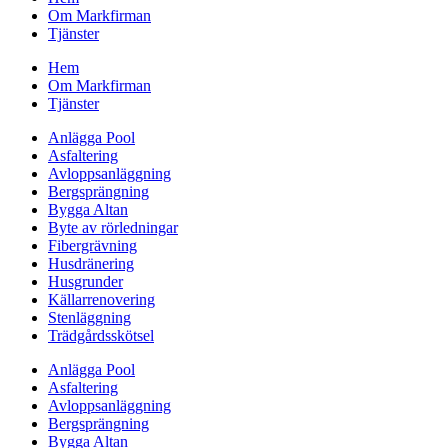
Om Markfirman
Tjänster
Hem
Om Markfirman
Tjänster
Anlägga Pool
Asfaltering
Avloppsanläggning
Bergsprängning
Bygga Altan
Byte av rörledningar
Fibergrävning
Husdränering
Husgrunder
Källarrenovering
Stenläggning
Trädgårdsskötsel
Anlägga Pool
Asfaltering
Avloppsanläggning
Bergsprängning
Bygga Altan