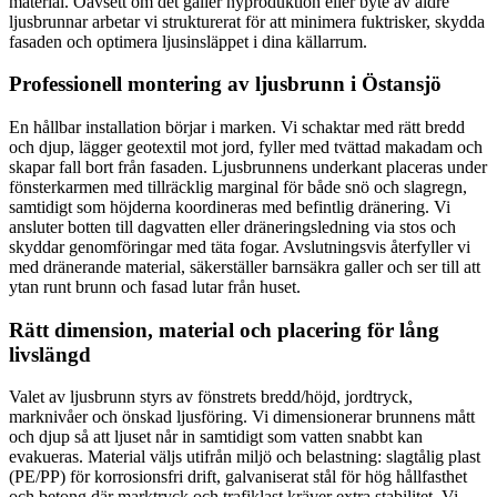
material. Oavsett om det gäller nyproduktion eller byte av äldre
ljusbrunnar arbetar vi strukturerat för att minimera fuktrisker, skydda
fasaden och optimera ljusinsläppet i dina källarrum.
Professionell montering av ljusbrunn i Östansjö
En hållbar installation börjar i marken. Vi schaktar med rätt bredd
och djup, lägger geotextil mot jord, fyller med tvättad makadam och
skapar fall bort från fasaden. Ljusbrunnens underkant placeras under
fönsterkarmen med tillräcklig marginal för både snö och slagregn,
samtidigt som höjderna koordineras med befintlig dränering. Vi
ansluter botten till dagvatten eller dräneringsledning via stos och
skyddar genomföringar med täta fogar. Avslutningsvis återfyller vi
med dränerande material, säkerställer barnsäkra galler och ser till att
ytan runt brunn och fasad lutar från huset.
Rätt dimension, material och placering för lång
livslängd
Valet av ljusbrunn styrs av fönstrets bredd/höjd, jordtryck,
marknivåer och önskad ljusföring. Vi dimensionerar brunnens mått
och djup så att ljuset når in samtidigt som vatten snabbt kan
evakueras. Material väljs utifrån miljö och belastning: slagtålig plast
(PE/PP) för korrosionsfri drift, galvaniserat stål för hög hållfasthet
och betong där marktryck och trafiklast kräver extra stabilitet. Vi