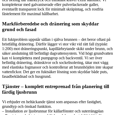
kompletterar med galvaniserade eller pulverlackerade galler,
eventuellt transparent lock för minimalt skräpintag, och rostfria
fästelement för maximal hållbarhet.
Markförberedelse och dränering som skyddar
grund och fasad
Ett fuktproblem uppstår sällan i själva brunnen – det beror oftast på
bristfällig dränering. Därför lägger vi stor vikt vid rätt fall (typiskt
1:200) mot dräneringspunkt, kapillärbrytande skikt under brunn, och
säker anslutning till befintligt dagvattensystem. Vid högt grundvatten
kan vi komplettera med pumpgrop och backventil. Vi ser över
befintlig dränering, dränskivor och sockelisolering, tätar mot vägg
med elastiska fogmassor och kontrollerar att brunnhöjden inte skapar
vattenfickor. Det ger en fuktsäker lösning som skyddar både puts,
fasadbeklädnad och husgrund.
Tjänster – komplett entreprenad från planering till
färdig ljusbrunn
Vi erbjuder en heltäckande tjänst som anpassas efter fastighet,
grundtyp och önskad funktion.
– Installation av ljusbrunnar för källarfönster och suterrängplan