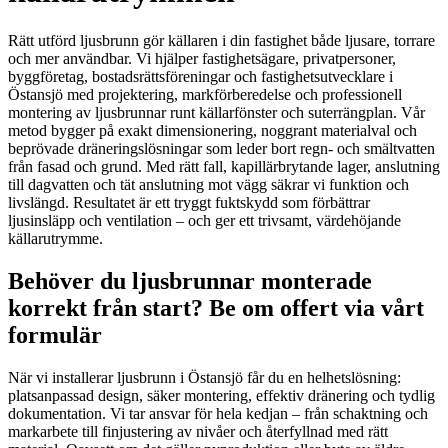
Rätt utförd ljusbrunn gör källaren i din fastighet både ljusare, torrare
och mer användbar. Vi hjälper fastighetsägare, privatpersoner,
byggföretag, bostadsrättsföreningar och fastighetsutvecklare i
Östansjö med projektering, markförberedelse och professionell
montering av ljusbrunnar runt källarfönster och suterrängplan. Vår
metod bygger på exakt dimensionering, noggrant materialval och
beprövade dräneringslösningar som leder bort regn- och smältvatten
från fasad och grund. Med rätt fall, kapillärbrytande lager, anslutning
till dagvatten och tät anslutning mot vägg säkrar vi funktion och
livslängd. Resultatet är ett tryggt fuktskydd som förbättrar
ljusinsläpp och ventilation – och ger ett trivsamt, värdehöjande
källarutrymme.
Behöver du ljusbrunnar monterade
korrekt från start? Be om offert via vårt
formulär
När vi installerar ljusbrunn i Östansjö får du en helhetslösning:
platsanpassad design, säker montering, effektiv dränering och tydlig
dokumentation. Vi tar ansvar för hela kedjan – från schaktning och
markarbete till finjustering av nivåer och återfyllnad med rätt