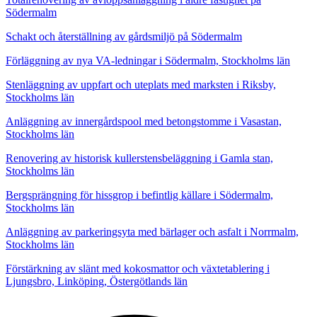
Södermalm
Schakt och återställning av gårdsmiljö på Södermalm
Förläggning av nya VA-ledningar i Södermalm, Stockholms län
Stenläggning av uppfart och uteplats med marksten i Riksby,
Stockholms län
Anläggning av innergårdspool med betongstomme i Vasastan,
Stockholms län
Renovering av historisk kullerstensbeläggning i Gamla stan,
Stockholms län
Bergsprängning för hissgrop i befintlig källare i Södermalm,
Stockholms län
Anläggning av parkeringsyta med bärlager och asfalt i Norrmalm,
Stockholms län
Förstärkning av slänt med kokosmattor och växtetablering i
Ljungsbro, Linköping, Östergötlands län