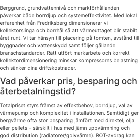
Berggrund, grundvattennivå och markförhållanden
påverkar både borrdjup och systemeffektivitet. Med lokal
erfarenhet från Fredriksberg dimensionerar vi
kollektorslinga och borrhål så att värmeuttaget blir stabilt
året runt. Vi tar hänsyn till placering på tomten, avstånd till
byggnader och vattenskydd samt följer gällande
branschstandarder. Rätt utfört markarbete och korrekt
kollektordimensionering minskar kompressorns belastning
och sänker dina driftskostnader.
Vad påverkar pris, besparing och
återbetalningstid?
Totalpriset styrs främst av effektbehov, borrdjup, val av
värmepump och komplexitet i installationen. Samtidigt ger
bergvärme ofta stor besparing jämfört med direktel, olja
eller pellets – särskilt i hus med jämn uppvärmning och
god distribution (radiatorer/golvvärme). ROT-avdrag kan