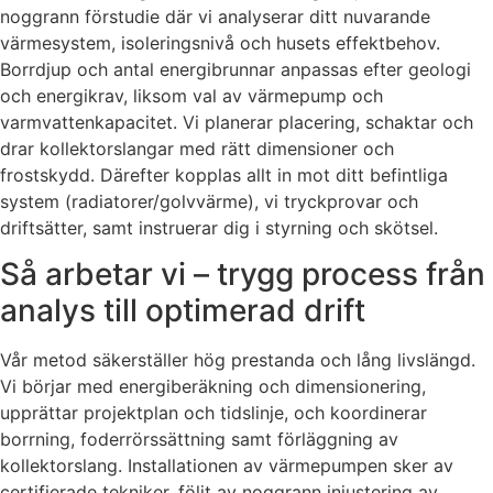
noggrann förstudie där vi analyserar ditt nuvarande
värmesystem, isoleringsnivå och husets effektbehov.
Borrdjup och antal energibrunnar anpassas efter geologi
och energikrav, liksom val av värmepump och
varmvattenkapacitet. Vi planerar placering, schaktar och
drar kollektorslangar med rätt dimensioner och
frostskydd. Därefter kopplas allt in mot ditt befintliga
system (radiatorer/golvvärme), vi tryckprovar och
driftsätter, samt instruerar dig i styrning och skötsel.
Så arbetar vi – trygg process från
analys till optimerad drift
Vår metod säkerställer hög prestanda och lång livslängd.
Vi börjar med energiberäkning och dimensionering,
upprättar projektplan och tidslinje, och koordinerar
borrning, foderrörssättning samt förläggning av
kollektorslang. Installationen av värmepumpen sker av
certifierade tekniker, följt av noggrann injustering av