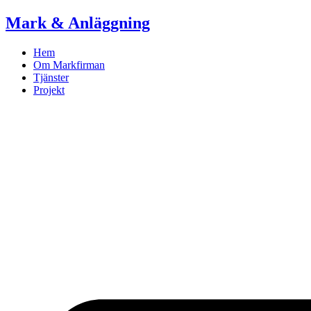
Skip
Mark & Anläggning
to
content
Hem
Om Markfirman
Tjänster
Projekt