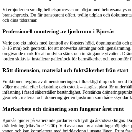
Vi erbjuder en smidig helhetsprocess som börjar med behovsanalys och 
branschpraxis. Du får transparent offert, tydlig tidplan och dokumentat
och dina tidsramar.
Professionell montering av ljusbrunn i Bjursås
Varje projekt inleds med kontroll av fönsters höjd, öppningsmått och 
8–16 mm) och geotextil för att motverka sättningar och igenslamning. Vi
omgivande mark för att undvika stänk och inträngande ytvatten. Dräner
jorden skiktvis, installerar galler/lock för barnsäkerhet och genomför 
Rätt dimension, material och fuktsäkerhet från start
Funktionen avgörs av dimensioneringen: tillräckligt djup och bredd för
väljer material efter belastning och estetik – slagfast plast för underhå
infästning i fasad säkerställer beständighet. Förstärkta dräneringspun
geometri, material och dränering ger en ljusbrunn som både skyddar k
Markarbete och dränering som fungerar året runt
Bjursås bjuder på varierande jordarter och tydliga årstidsväxlingar. D
dränledning (riktvärde 1:200). Vid avsaknad av anslutningsmöjlighet p
vatten och kan komplettera med bräddavlopp i utsatta lägen. Runt fasad