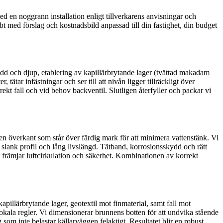
d en noggrann installation enligt tillverkarens anvisningar och
bt med förslag och kostnadsbild anpassad till din fastighet, din budget
edd och djup, etablering av kapillärbrytande lager (tvättad makadam
tar infästningar och ser till att nivån ligger tillräckligt över
kt fall och vid behov backventil. Slutligen återfyller och packar vi
 en överkant som står över färdig mark för att minimera vattenstänk. Vi
för slank profil och lång livslängd. Tätband, korrosionsskydd och rätt
er främjar luftcirkulation och säkerhet. Kombinationen av korrekt
pillärbrytande lager, geotextil mot finmaterial, samt fall mot
okala regler. Vi dimensionerar brunnens botten för att undvika stående
om inte belastar källarväggen felaktigt. Resultatet blir en robust