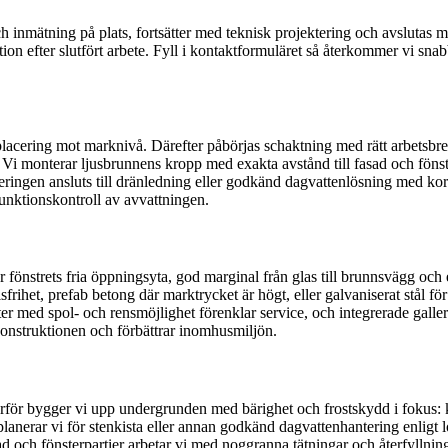
inmätning på plats, fortsätter med teknisk projektering och avslutas me
ion efter slutfört arbete. Fyll i kontaktformuläret så återkommer vi snab
placering mot marknivå. Därefter påbörjas schaktning med rätt arbetsbr
 monterar ljusbrunnens kropp med exakta avstånd till fasad och fönster, tä
ingen ansluts till dränledning eller godkänd dagvattenlösning med korre
funktionskontroll av avvattningen.
 fönstrets fria öppningsyta, god marginal från glas till brunnsvägg och
llsfrihet, prefab betong där marktrycket är högt, eller galvaniserat stål 
kter med spol- och rensmöjlighet förenklar service, och integrerade gall
onstruktionen och förbättrar inomhusmiljön.
ärför bygger vi upp undergrunden med bärighet och frostskydd i fokus: ka
lanerar vi för stenkista eller annan godkänd dagvattenhantering enligt l
 och fönsterpartier arbetar vi med noggranna tätningar och återfyllning s