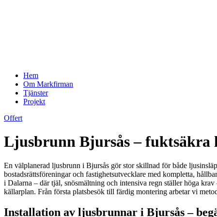
Hem
Om Markfirman
Tjänster
Projekt
Offert
Ljusbrunn Bjursås – fuktsäkra 
En välplanerad ljusbrunn i Bjursås gör stor skillnad för både ljusinslä
bostadsrättsföreningar och fastighetsutvecklare med kompletta, hållb
i Dalarna – där tjäl, snösmältning och intensiva regn ställer höga krav
källarplan. Från första platsbesök till färdig montering arbetar vi meto
Installation av ljusbrunnar i Bjursås – beg