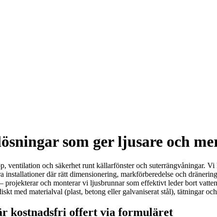
lösningar som ger ljusare och 
pp, ventilation och säkerhet runt källarfönster och suterrängvåningar. Vi 
ara installationer där rätt dimensionering, markförberedelse och dräne
 – projekterar och monterar vi ljusbrunnar som effektivt leder bort vatt
diskt med materialval (plast, betong eller galvaniserat stål), tätningar o
är kostnadsfri offert via formuläret