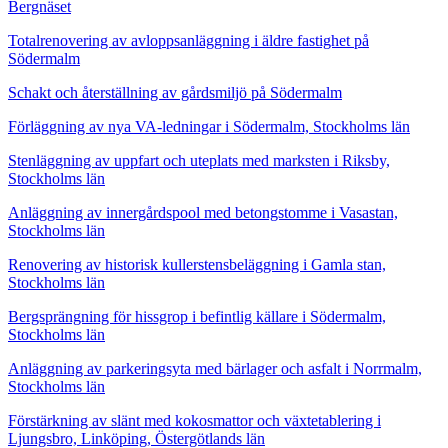
Bergnäset
Totalrenovering av avloppsanläggning i äldre fastighet på
Södermalm
Schakt och återställning av gårdsmiljö på Södermalm
Förläggning av nya VA-ledningar i Södermalm, Stockholms län
Stenläggning av uppfart och uteplats med marksten i Riksby,
Stockholms län
Anläggning av innergårdspool med betongstomme i Vasastan,
Stockholms län
Renovering av historisk kullerstensbeläggning i Gamla stan,
Stockholms län
Bergsprängning för hissgrop i befintlig källare i Södermalm,
Stockholms län
Anläggning av parkeringsyta med bärlager och asfalt i Norrmalm,
Stockholms län
Förstärkning av slänt med kokosmattor och växtetablering i
Ljungsbro, Linköping, Östergötlands län