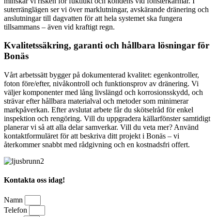
minskar vi risken för fuktlukt och kondens vid fönsterkarmar. I
suterränglägen ser vi över marklutningar, avskärande dränering och
anslutningar till dagvatten för att hela systemet ska fungera
tillsammans – även vid kraftigt regn.
Kvalitetssäkring, garanti och hållbara lösningar för
Bonäs
Vårt arbetssätt bygger på dokumenterad kvalitet: egenkontroller,
foton före/efter, nivåkontroll och funktionsprov av dränering. Vi
väljer komponenter med lång livslängd och korrosionsskydd, och
strävar efter hållbara materialval och metoder som minimerar
markpåverkan. Efter avslutat arbete får du skötselråd för enkel
inspektion och rengöring. Vill du uppgradera källarfönster samtidigt
planerar vi så att alla delar samverkar. Vill du veta mer? Använd
kontaktformuläret för att beskriva ditt projekt i Bonäs – vi
återkommer snabbt med rådgivning och en kostnadsfri offert.
Kontakta oss idag!
Namn
Telefon