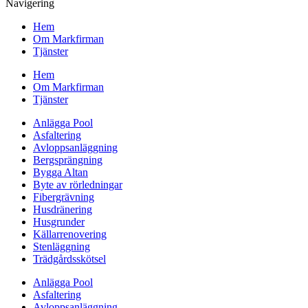
Navigering
Hem
Om Markfirman
Tjänster
Hem
Om Markfirman
Tjänster
Anlägga Pool
Asfaltering
Avloppsanläggning
Bergsprängning
Bygga Altan
Byte av rörledningar
Fibergrävning
Husdränering
Husgrunder
Källarrenovering
Stenläggning
Trädgårdsskötsel
Anlägga Pool
Asfaltering
Avloppsanläggning