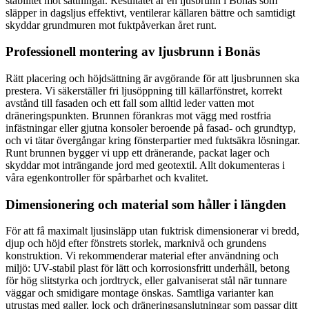
stabilitet mot sättningar. Resultatet är en ljusbrunn i Bonäs som
släpper in dagsljus effektivt, ventilerar källaren bättre och samtidigt
skyddar grundmuren mot fuktpåverkan året runt.
Professionell montering av ljusbrunn i Bonäs
Rätt placering och höjdsättning är avgörande för att ljusbrunnen ska
prestera. Vi säkerställer fri ljusöppning till källarfönstret, korrekt
avstånd till fasaden och ett fall som alltid leder vatten mot
dräneringspunkten. Brunnen förankras mot vägg med rostfria
infästningar eller gjutna konsoler beroende på fasad- och grundtyp,
och vi tätar övergångar kring fönsterpartier med fuktsäkra lösningar.
Runt brunnen bygger vi upp ett dränerande, packat lager och
skyddar mot inträngande jord med geotextil. Allt dokumenteras i
våra egenkontroller för spårbarhet och kvalitet.
Dimensionering och material som håller i längden
För att få maximalt ljusinsläpp utan fuktrisk dimensionerar vi bredd,
djup och höjd efter fönstrets storlek, marknivå och grundens
konstruktion. Vi rekommenderar material efter användning och
miljö: UV-stabil plast för lätt och korrosionsfritt underhåll, betong
för hög slitstyrka och jordtryck, eller galvaniserat stål när tunnare
väggar och smidigare montage önskas. Samtliga varianter kan
utrustas med galler, lock och dräneringsanslutningar som passar ditt