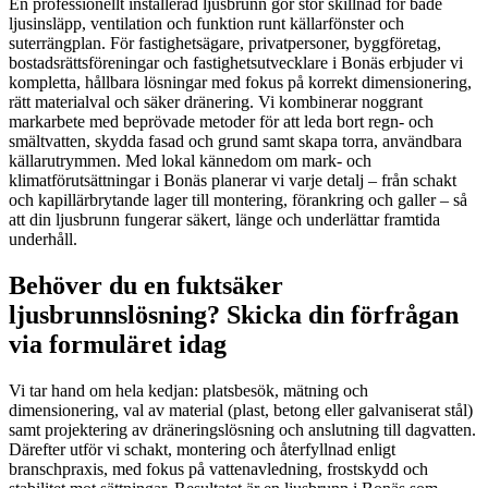
En professionellt installerad ljusbrunn gör stor skillnad för både
ljusinsläpp, ventilation och funktion runt källarfönster och
suterrängplan. För fastighetsägare, privatpersoner, byggföretag,
bostadsrättsföreningar och fastighetsutvecklare i Bonäs erbjuder vi
kompletta, hållbara lösningar med fokus på korrekt dimensionering,
rätt materialval och säker dränering. Vi kombinerar noggrant
markarbete med beprövade metoder för att leda bort regn- och
smältvatten, skydda fasad och grund samt skapa torra, användbara
källarutrymmen. Med lokal kännedom om mark- och
klimatförutsättningar i Bonäs planerar vi varje detalj – från schakt
och kapillärbrytande lager till montering, förankring och galler – så
att din ljusbrunn fungerar säkert, länge och underlättar framtida
underhåll.
Behöver du en fuktsäker
ljusbrunnslösning? Skicka din förfrågan
via formuläret idag
Vi tar hand om hela kedjan: platsbesök, mätning och
dimensionering, val av material (plast, betong eller galvaniserat stål)
samt projektering av dräneringslösning och anslutning till dagvatten.
Därefter utför vi schakt, montering och återfyllnad enligt
branschpraxis, med fokus på vattenavledning, frostskydd och