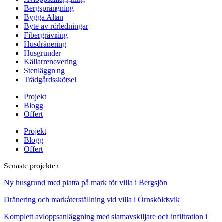
Bergsprängning
Bygga Altan
Byte av rörledningar
Fibergrävning
Husdränering
Husgrunder
Källarrenovering
Stenläggning
Trädgårdsskötsel
Projekt
Blogg
Offert
Projekt
Blogg
Offert
Senaste projekten
Ny husgrund med platta på mark för villa i Bergsjön
Dränering och markåterställning vid villa i Örnsköldsvik
Komplett avloppsanläggning med slamavskiljare och infiltration i