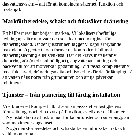
dagvattensystem – allt för att kombinera säkerhet, funktion och
livslängd.
Markförberedelse, schakt och fuktsäker dränering
Ett hållbart resultat börjar i marken. Vi lokaliserar befintliga
ledningar, sätter ut nivåer och schaktar med marginal för
dräneringsbädd. Under ljusbrunnen lägger vi kapillärbrytande
makadam på geotextil och formar ett kontrollerat fall mot
dräneringsledning eller stenkista. Där det krävs installerar vi
dräneringsrör (med spolmöjlighet), dagvattenanslutning och
backventil för att motverka uppdämning. Vid fasad kompletterar vi
med fuktskydd, dräneringsmatta och isolering där det är lämpligt, så
att vatten hålls borta från grundmuren och att tjälpåverkan
minimeras.
Tjänster – från planering till färdig installation
Vi erbjuder ett komplett utbud som anpassas efter fastighetens
förutsättningar och dina krav på funktion, estetik och hållbarhet:
– Nyinstallation av ljusbrunnar för källarfönster och suterrängplan
som maximerar dagsljuset.
– Noga markförberedelse och schaktarbeten inför säker, rak och
stabil montering.