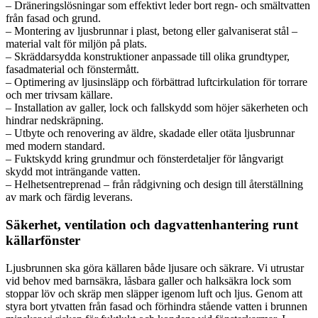
– Dräneringslösningar som effektivt leder bort regn- och smältvatten
från fasad och grund.
– Montering av ljusbrunnar i plast, betong eller galvaniserat stål –
material valt för miljön på plats.
– Skräddarsydda konstruktioner anpassade till olika grundtyper,
fasadmaterial och fönstermått.
– Optimering av ljusinsläpp och förbättrad luftcirkulation för torrare
och mer trivsam källare.
– Installation av galler, lock och fallskydd som höjer säkerheten och
hindrar nedskräpning.
– Utbyte och renovering av äldre, skadade eller otäta ljusbrunnar
med modern standard.
– Fuktskydd kring grundmur och fönsterdetaljer för långvarigt
skydd mot inträngande vatten.
– Helhetsentreprenad – från rådgivning och design till återställning
av mark och färdig leverans.
Säkerhet, ventilation och dagvattenhantering runt
källarfönster
Ljusbrunnen ska göra källaren både ljusare och säkrare. Vi utrustar
vid behov med barnsäkra, låsbara galler och halksäkra lock som
stoppar löv och skräp men släpper igenom luft och ljus. Genom att
styra bort ytvatten från fasad och förhindra stående vatten i brunnen