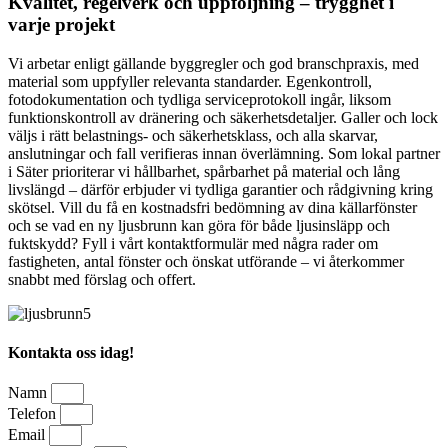
Kvalitet, regelverk och uppföljning – trygghet i
varje projekt
Vi arbetar enligt gällande byggregler och god branschpraxis, med
material som uppfyller relevanta standarder. Egenkontroll,
fotodokumentation och tydliga serviceprotokoll ingår, liksom
funktionskontroll av dränering och säkerhetsdetaljer. Galler och lock
väljs i rätt belastnings- och säkerhetsklass, och alla skarvar,
anslutningar och fall verifieras innan överlämning. Som lokal partner
i Säter prioriterar vi hållbarhet, spårbarhet på material och lång
livslängd – därför erbjuder vi tydliga garantier och rådgivning kring
skötsel. Vill du få en kostnadsfri bedömning av dina källarfönster
och se vad en ny ljusbrunn kan göra för både ljusinsläpp och
fuktskydd? Fyll i vårt kontaktformulär med några rader om
fastigheten, antal fönster och önskat utförande – vi återkommer
snabbt med förslag och offert.
Kontakta oss idag!
Namn
Telefon
Email