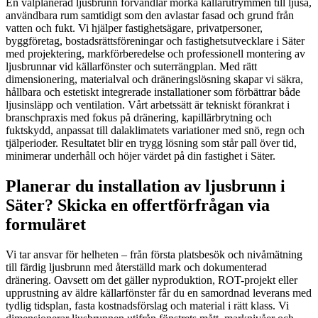
En välplanerad ljusbrunn förvandlar mörka källarutrymmen till ljusa,
användbara rum samtidigt som den avlastar fasad och grund från
vatten och fukt. Vi hjälper fastighetsägare, privatpersoner,
byggföretag, bostadsrättsföreningar och fastighetsutvecklare i Säter
med projektering, markförberedelse och professionell montering av
ljusbrunnar vid källarfönster och suterrängplan. Med rätt
dimensionering, materialval och dräneringslösning skapar vi säkra,
hållbara och estetiskt integrerade installationer som förbättrar både
ljusinsläpp och ventilation. Vårt arbetssätt är tekniskt förankrat i
branschpraxis med fokus på dränering, kapillärbrytning och
fuktskydd, anpassat till dalaklimatets variationer med snö, regn och
tjälperioder. Resultatet blir en trygg lösning som står pall över tid,
minimerar underhåll och höjer värdet på din fastighet i Säter.
Planerar du installation av ljusbrunn i
Säter? Skicka en offertförfrågan via
formuläret
Vi tar ansvar för helheten – från första platsbesök och nivåmätning
till färdig ljusbrunn med återställd mark och dokumenterad
dränering. Oavsett om det gäller nyproduktion, ROT-projekt eller
upprustning av äldre källarfönster får du en samordnad leverans med
tydlig tidsplan, fasta kostnadsförslag och material i rätt klass. Vi