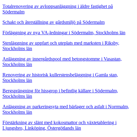
Totalrenovering av avloppsanläggning i äldre fastighet på
Södermalm
Schakt och återställning av gårdsmiljö på Södermalm
Förläggning av nya VA-ledningar i Södermalm, Stockholms län
Stenläggning av uppfart och uteplats med marksten i Riksby,
Stockholms län
Anläggning av innergårdspool med betongstomme i Vasastan,
Stockholms län
Renovering av historisk kullerstensbeläggning i Gamla stan,
Stockholms län
Bergsprängning för hissgrop i befintlig källare i Södermalm,
Stockholms län
Anläggning av parkeringsyta med bärlager och asfalt i Norrmalm,
Stockholms län
Förstärkning av slänt med kokosmattor och växtetablering i
Ljungsbro, Linköping, Östergötlands län