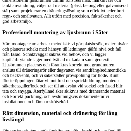
dimensionerar ljusbrunnen utifrån fönstrets mått, marknivåer och
tänkt användning, väljer rätt material (plast, betong eller galvaniserat
stål) samt projekterar en dräneringslösning som effektivt leder bort
regn- och smältvatten. Allt utfört med precision, fuktsäkerhet och
god arbetsmiljö.
Professionell montering av ljusbrunn i Säter
Vårt montageteam arbetar metodiskt: vi gör platsbesök, mäter nivåer
och planerar schakt med hänsyn till ledningar, tjälfri nivå och fall
från fasad. Schaktväggar säkras vid behov, och vi lägger
kapillärbrytande lager med tvättad makadam samt geotextil.
Ljusbrunnen placeras och förankras korrekt mot grundmuren,
ansluts till dräneringsrör eller dagvatten via sandfång/sedimentficka
och backventil, och vi säkerställer provspolning för flöde. Runt
fönsteröppningen tätar vi mot fukt och sprickbildning, monterar
säkerhetsgaller/lock och ser till att avslut vid sockel och fasad blir
täta och snygga. Återfyllnad sker skiktvis med dränerande material
och korrekt packning, och avslutningsvis dokumenterar vi
installationen och lämnar skötselråd.
Rätt dimension, material och dränering för lång
livslängd
Dimensioneringen avgör funktionen: höjd, bredd och avstånd till