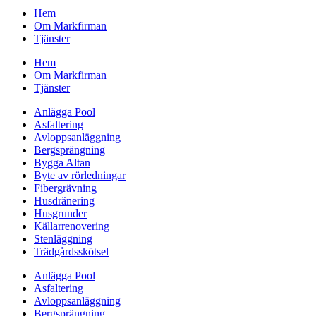
Hem
Om Markfirman
Tjänster
Hem
Om Markfirman
Tjänster
Anlägga Pool
Asfaltering
Avloppsanläggning
Bergsprängning
Bygga Altan
Byte av rörledningar
Fibergrävning
Husdränering
Husgrunder
Källarrenovering
Stenläggning
Trädgårdsskötsel
Anlägga Pool
Asfaltering
Avloppsanläggning
Bergsprängning