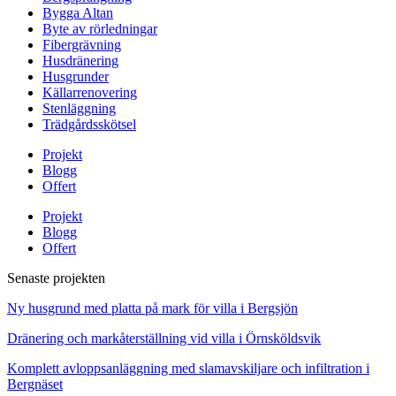
Bygga Altan
Byte av rörledningar
Fibergrävning
Husdränering
Husgrunder
Källarrenovering
Stenläggning
Trädgårdsskötsel
Projekt
Blogg
Offert
Projekt
Blogg
Offert
Senaste projekten
Ny husgrund med platta på mark för villa i Bergsjön
Dränering och markåterställning vid villa i Örnsköldsvik
Komplett avloppsanläggning med slamavskiljare och infiltration i
Bergnäset