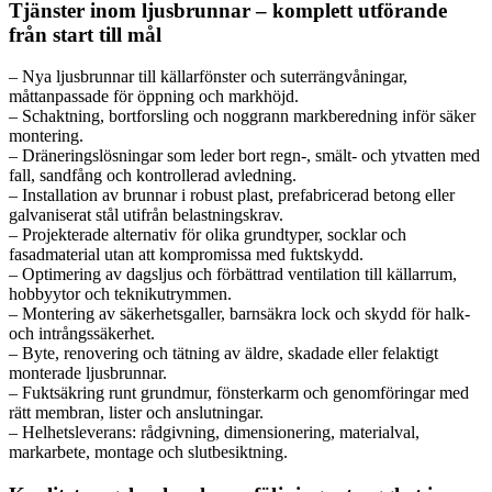
Tjänster inom ljusbrunnar – komplett utförande
från start till mål
– Nya ljusbrunnar till källarfönster och suterrängvåningar,
måttanpassade för öppning och markhöjd.
– Schaktning, bortforsling och noggrann markberedning inför säker
montering.
– Dräneringslösningar som leder bort regn-, smält- och ytvatten med
fall, sandfång och kontrollerad avledning.
– Installation av brunnar i robust plast, prefabricerad betong eller
galvaniserat stål utifrån belastningskrav.
– Projekterade alternativ för olika grundtyper, socklar och
fasadmaterial utan att kompromissa med fuktskydd.
– Optimering av dagsljus och förbättrad ventilation till källarrum,
hobbyytor och teknikutrymmen.
– Montering av säkerhetsgaller, barnsäkra lock och skydd för halk-
och intrångssäkerhet.
– Byte, renovering och tätning av äldre, skadade eller felaktigt
monterade ljusbrunnar.
– Fuktsäkring runt grundmur, fönsterkarm och genomföringar med
rätt membran, lister och anslutningar.
– Helhetsleverans: rådgivning, dimensionering, materialval,
markarbete, montage och slutbesiktning.