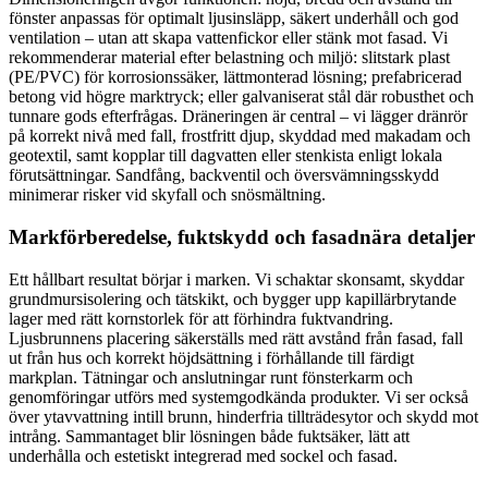
fönster anpassas för optimalt ljusinsläpp, säkert underhåll och god
ventilation – utan att skapa vattenfickor eller stänk mot fasad. Vi
rekommenderar material efter belastning och miljö: slitstark plast
(PE/PVC) för korrosionssäker, lättmonterad lösning; prefabricerad
betong vid högre marktryck; eller galvaniserat stål där robusthet och
tunnare gods efterfrågas. Dräneringen är central – vi lägger dränrör
på korrekt nivå med fall, frostfritt djup, skyddad med makadam och
geotextil, samt kopplar till dagvatten eller stenkista enligt lokala
förutsättningar. Sandfång, backventil och översvämningsskydd
minimerar risker vid skyfall och snösmältning.
Markförberedelse, fuktskydd och fasadnära detaljer
Ett hållbart resultat börjar i marken. Vi schaktar skonsamt, skyddar
grundmursisolering och tätskikt, och bygger upp kapillärbrytande
lager med rätt kornstorlek för att förhindra fuktvandring.
Ljusbrunnens placering säkerställs med rätt avstånd från fasad, fall
ut från hus och korrekt höjdsättning i förhållande till färdigt
markplan. Tätningar och anslutningar runt fönsterkarm och
genomföringar utförs med systemgodkända produkter. Vi ser också
över ytavvattning intill brunn, hinderfria tillträdesytor och skydd mot
intrång. Sammantaget blir lösningen både fuktsäker, lätt att
underhålla och estetiskt integrerad med sockel och fasad.