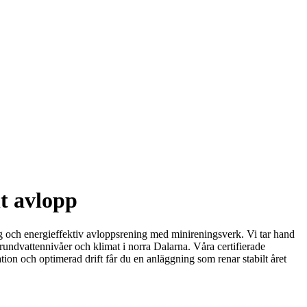
lt avlopp
glig och energieffektiv avloppsrening med minireningsverk. Vi tar hand
grundvattennivåer och klimat i norra Dalarna. Våra certifierade
on och optimerad drift får du en anläggning som renar stabilt året