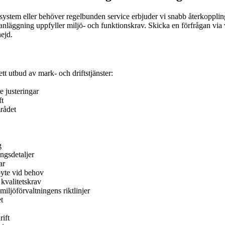
e system eller behöver regelbunden service erbjuder vi snabb återkoppling
läggning uppfyller miljö- och funktionskrav. Skicka en förfrågan via 
ejd.
tt utbud av mark- och driftstjänster:
 justeringar
ft
mrådet
g
ngsdetaljer
ar
byte vid behov
kvalitetskrav
ljöförvaltningens riktlinjer
t
rift