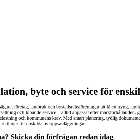
lation, byte och service för enski
sägare, företag, lantbruk och bostadsrättsföreningar att få en trygg, la
tsättning och löpande service – alltid anpassat efter markförhållanden, 
 belastning och kommunens krav. Med smart planering, tydlig dokumentati
riktlinjer för enskilda avloppsanläggningar.
na? Skicka din förfrågan redan idag