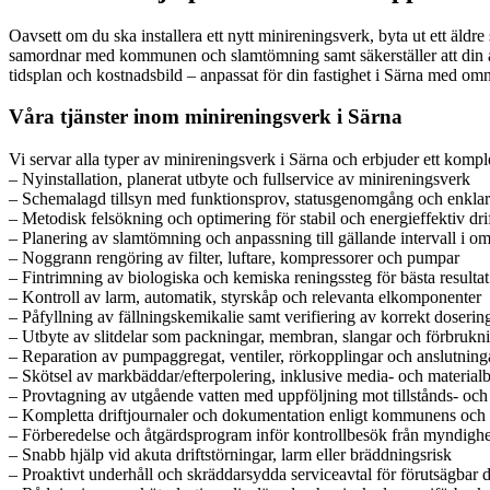
Oavsett om du ska installera ett nytt minireningsverk, byta ut ett äldr
samordnar med kommunen och slamtömning samt säkerställer att din an
tidsplan och kostnadsbild – anpassat för din fastighet i Särna med omn
Våra tjänster inom minireningsverk i Särna
Vi servar alla typer av minireningsverk i Särna och erbjuder ett komple
– Nyinstallation, planerat utbyte och fullservice av minireningsverk
– Schemalagd tillsyn med funktionsprov, statusgenomgång och enklare
– Metodisk felsökning och optimering för stabil och energieffektiv dri
– Planering av slamtömning och anpassning till gällande intervall i o
– Noggrann rengöring av filter, luftare, kompressorer och pumpar
– Fintrimning av biologiska och kemiska reningssteg för bästa resultat
– Kontroll av larm, automatik, styrskåp och relevanta elkomponenter
– Påfyllning av fällningskemikalie samt verifiering av korrekt doserin
– Utbyte av slitdelar som packningar, membran, slangar och förbrukni
– Reparation av pumpaggregat, ventiler, rörkopplingar och anslutning
– Skötsel av markbäddar/efterpolering, inklusive media- och material
– Provtagning av utgående vatten med uppföljning mot tillstånds- och 
– Kompletta driftjournaler och dokumentation enligt kommunens och mi
– Förberedelse och åtgärdsprogram inför kontrollbesök från myndighe
– Snabb hjälp vid akuta driftstörningar, larm eller bräddningsrisk
– Proaktivt underhåll och skräddarsydda serviceavtal för förutsägbar d