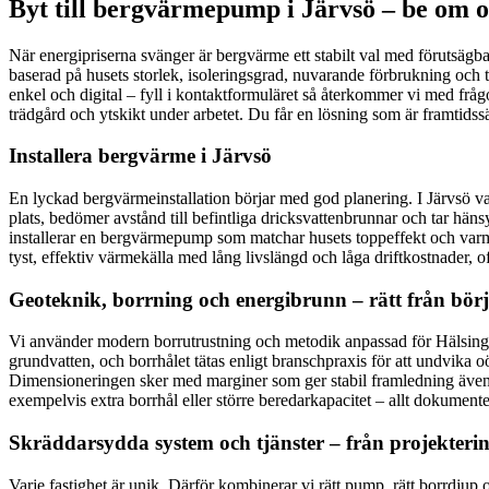
Byt till bergvärmepump i Järvsö – be om o
När energipriserna svänger är bergvärme ett stabilt val med förutsägb
baserad på husets storlek, isoleringsgrad, nuvarande förbrukning och 
enkel och digital – fyll i kontaktformuläret så återkommer vi med fråg
trädgård och ytskikt under arbetet. Du får en lösning som är framtidss
Installera bergvärme i Järvsö
En lyckad bergvärmeinstallation börjar med god planering. I Järvsö va
plats, bedömer avstånd till befintliga dricksvattenbrunnar och tar hä
installerar en bergvärmepump som matchar husets toppeffekt och varmv
tyst, effektiv värmekälla med lång livslängd och låga driftkostnader,
Geoteknik, borrning och energibrunn – rätt från bör
Vi använder modern borrutrustning och metodik anpassad för Hälsingla
grundvatten, och borrhålet tätas enligt branschpraxis för att undvika 
Dimensioneringen sker med marginer som ger stabil framledning även un
exempelvis extra borrhål eller större beredarkapacitet – allt dokumente
Skräddarsydda system och tjänster – från projektering 
Varje fastighet är unik. Därför kombinerar vi rätt pump, rätt borrdjup