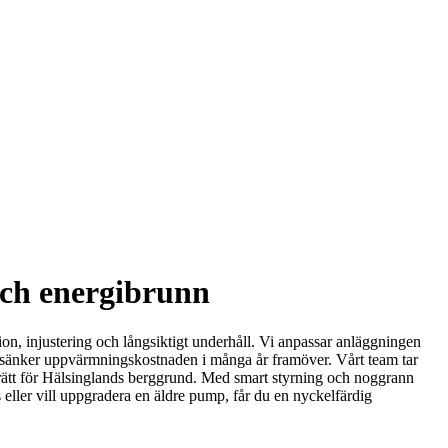
och energibrunn
tion, injustering och långsiktigt underhåll. Vi anpassar anläggningen
 som sänker uppvärmningskostnaden i många år framöver. Vårt team tar
 rätt för Hälsinglands berggrund. Med smart styrning och noggrann
 eller vill uppgradera en äldre pump, får du en nyckelfärdig