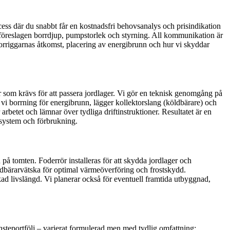
cess där du snabbt får en kostnadsfri behovsanalys och prisindikation
d föreslagen borrdjup, pumpstorlek och styrning. All kommunikation är
 borriggarnas åtkomst, placering av energibrunn och hur vi skyddar
r som krävs för att passera jordlager. Vi gör en teknisk genomgång på
vi borrning för energibrunn, lägger kollektorslang (köldbärare) och
etet och lämnar över tydliga driftinstruktioner. Resultatet är en
ssystem och förbrukning.
 tomten. Foderrör installeras för att skydda jordlager och
öldbärarvätska för optimal värmeöverföring och frostskydd.
ad livslängd. Vi planerar också för eventuell framtida utbyggnad,
änsteportfölj – varierat formulerad men med tydlig omfattning: