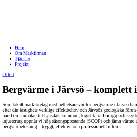
Hem
Om Markfirman
Tjänster
Projekt
Offert
Bergvärme i Järvsö – komplett 
Som lokalt markföretag med helhetsansvar för bergvärme i Järvsö hantera
efter din fastighets verkliga effektbehov och Järvsös geologiska förut
hand om anmälan till Ljusdals kommun, logistik för borrigg och skydd
injustering uppnår vi hög säsongsprestanda (SCOP) och jämn värme även
bergvärmelösning – tryggt, effektivt och professionellt utförd.