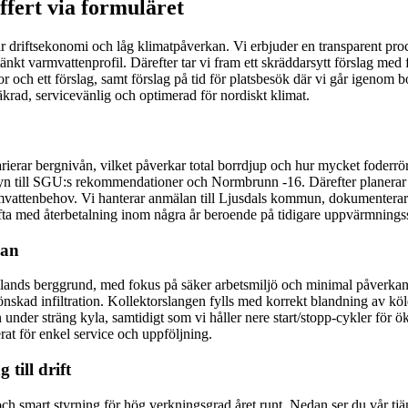
ffert via formuläret
ar driftsekonomi och låg klimatpåverkan. Vi erbjuder en transparent pro
tänkt varmvattenprofil. Därefter tar vi fram ett skräddarsytt förslag me
or och ett förslag, samt förslag på tid för platsbesök där vi går igenom
äkrad, servicevänlig och optimerad för nordiskt klimat.
rierar bergnivån, vilket påverkar total borrdjup och hur mycket foderrö
nsyn till SGU:s rekommendationer och Normbrunn -16. Därefter planerar 
attenbehov. Vi hanterar anmälan till Ljusdals kommun, dokumenterar arb
 ofta med återbetalning inom några år beroende på tidigare uppvärmning
jan
nds berggrund, med fokus på säker arbetsmiljö och minimal påverkan på
oönskad infiltration. Kollektorslangen fylls med korrekt blandning av k
der sträng kyla, samtidigt som vi håller nere start/stopp-cykler för ök
rat för enkel service och uppföljning.
till drift
 och smart styrning för hög verkningsgrad året runt. Nedan ser du vår tj