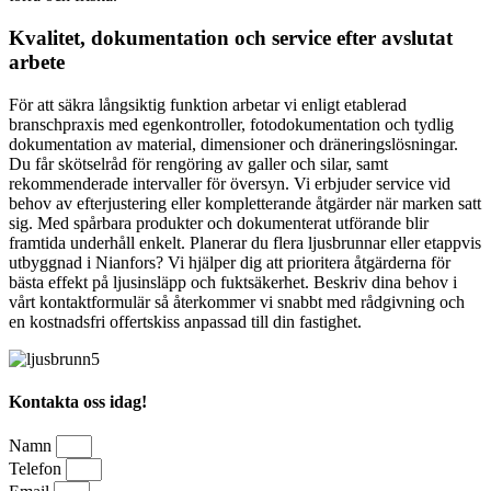
Kvalitet, dokumentation och service efter avslutat
arbete
För att säkra långsiktig funktion arbetar vi enligt etablerad
branschpraxis med egenkontroller, fotodokumentation och tydlig
dokumentation av material, dimensioner och dräneringslösningar.
Du får skötselråd för rengöring av galler och silar, samt
rekommenderade intervaller för översyn. Vi erbjuder service vid
behov av efterjustering eller kompletterande åtgärder när marken satt
sig. Med spårbara produkter och dokumenterat utförande blir
framtida underhåll enkelt. Planerar du flera ljusbrunnar eller etappvis
utbyggnad i Nianfors? Vi hjälper dig att prioritera åtgärderna för
bästa effekt på ljusinsläpp och fuktsäkerhet. Beskriv dina behov i
vårt kontaktformulär så återkommer vi snabbt med rådgivning och
en kostnadsfri offertskiss anpassad till din fastighet.
Kontakta oss idag!
Namn
Telefon