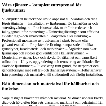
Våra tjänster – komplett entreprenad för
ljusbrunnar
Vi erbjuder ett heltäckande utbud anpassat till Nianfors och dina
förutsättningar: – Installation av ljusbrunnar för källarfönster och
suterrängvåningar; – Precisionsschakt, markförberedelse och
fallbyggnad inför montering; – Dräneringslösningar som effektivt
avleder regn- och smältvatten till dagvatten eller stenkista; –
Professionell montering av ljusbrunnar i plast, betong eller
galvaniserat stål; – Projekterade lösningar anpassade till olika
grundtyper, fasadmaterial och marknivåer; – Åtgärder som ökar
ljusinsläpp och stödjer god ventilation i källarutrymmen; –
Montering av galler, lock och skydd för säkerhet och barnsäkert
utförande; – Utbyte, uppgradering och renovering av åldrade eller
skadade ljusbrunnar; – Fuktsäkring runt grund, fönsterpartier och
genomföringar med rätt tät- och dräneringssystem; – Helhetsansvar
från planering och materialval till slutkontroll och färdig installation.
Rätt dimension och materialval för hållbarhet och
funktion
Varje fastighet kräver rätt mått och material. Vi dimensionerar bredd,
djup och höjd efter fönstrets placering, marknivå och belastning från