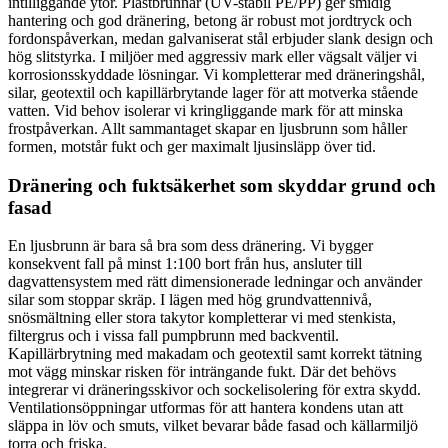
intilliggande ytor. Plastbrunnar (UV-stabil PE/PP) ger smidig
hantering och god dränering, betong är robust mot jordtryck och
fordonspåverkan, medan galvaniserat stål erbjuder slank design och
hög slitstyrka. I miljöer med aggressiv mark eller väg­salt väljer vi
korrosionsskyddade lösningar. Vi kompletterar med dräneringshål,
silar, geotextil och kapillärbrytande lager för att motverka stående
vatten. Vid behov isolerar vi kringliggande mark för att minska
frostpåverkan. Allt sammantaget skapar en ljusbrunn som håller
formen, motstår fukt och ger maximalt ljusinsläpp över tid.
Dränering och fuktsäkerhet som skyddar grund och
fasad
En ljusbrunn är bara så bra som dess dränering. Vi bygger
konsekvent fall på minst 1:100 bort från hus, ansluter till
dagvattensystem med rätt dimensionerade ledningar och använder
silar som stoppar skräp. I lägen med hög grundvattennivå,
snösmältning eller stora takytor kompletterar vi med stenkista,
filtergrus och i vissa fall pumpbrunn med backventil.
Kapillärbrytning med makadam och geotextil samt korrekt tätning
mot vägg minskar risken för inträngande fukt. Där det behövs
integrerar vi dräneringsskivor och sockelisolering för extra skydd.
Ventilationsöppningar utformas för att hantera kondens utan att
släppa in löv och smuts, vilket bevarar både fasad och källarmiljö
torra och friska.