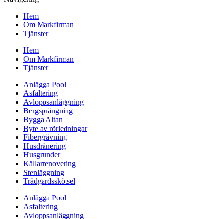
Hem
Om Markfirman
Tjänster
Hem
Om Markfirman
Tjänster
Anlägga Pool
Asfaltering
Avloppsanläggning
Bergsprängning
Bygga Altan
Byte av rörledningar
Fibergrävning
Husdränering
Husgrunder
Källarrenovering
Stenläggning
Trädgårdsskötsel
Anlägga Pool
Asfaltering
Avloppsanläggning