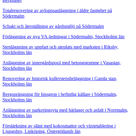
Bergnäset
Totalrenovering av avloppsanläggning i äldre fastighet på
Södermalm
Schakt och återställning av gårdsmiljö på Södermalm
Förläggning av nya VA-ledningar i Södermalm, Stockholms län
Stenläggning av uppfart och uteplats med marksten i Riksby,
Stockholms län
Anläggning av innergårdspool med betongstomme i Vasastan,
Stockholms län
Renovering av historisk kullerstensbeläggning i Gamla stan,
Stockholms län
Bergsprängning för hissgrop i befintlig källare i Södermalm,
Stockholms län
Anläggning av parkeringsyta med bärlager och asfalt i Norrmalm,
Stockholms län
Förstärkning av slänt med kokosmattor och växtetablering i
Ljungsbro, Linköping, Östergötlands län