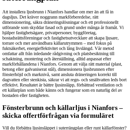
Att installera ljusbrunn i Nianfors handlar om mer än att få in
dagsljus. Det kräver noggrann markförberedelse, rätt
dimensionering, säkra dräneringslösningar och ett professionellt
utförande som skyddar fasad och grund under många år framåt. Vi
hjälper fastighetsägare, privatpersoner, byggföretag,
bostadsrättsföreningar och fastighetsutvecklare att skapa ljusare,
torrare och mer användbara källarutrymmen – med fokus på
fuktsäkerhet, energieffektivitet och lång livslängd. Vår metod
omfattar allt från inledande rådgivning och platsbesiktning till
schaktning, montering och återställning, alltid anpassat efter
markförhållandena i Nianfors. Genom att välja rätt material (plast,
betong eller galvaniserat stål), dimensionera ljusbrunnen efter
fönsterhöjd och marknivå, samt ansluta dräneringen korrekt till
dagvatten eller stenkista, säkrar vi att regn- och smältvatten leds bort
effektivt. Resultatet är bättre ljusinsläpp, förbättrad ventilation och
ett källarplan som både känns och fungerar som en naturlig del av
bostaden eller fastigheten.
Fönsterbrunn och källarljus i Nianfors –
skicka offertförfrågan via formuläret
Vill du förbättra ljusinsläppet i suterrängplan eller runt källarfönster?