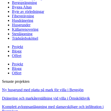
Bergsprängning
Bygga Altan
Byte av rörledningar
Fibergrävning
Husdränering
Husgrunder
Källarrenovering
Stenläggning
Trädgårdsskötsel
Projekt
Blogg
Offert
Projekt
Blogg
Offert
Senaste projekten
Ny husgrund med platta på mark för villa i Bergsjön
Dränering och markåterställning vid villa i Örnsköldsvik
Komplett avloppsanläggning med slamavskiljare och infiltration i