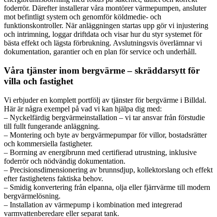
foderrör. Därefter installerar våra montörer värmepumpen, ansluter
mot befintligt system och genomför köldmedie- och
funktionskontroller. När anläggningen startas upp gör vi injustering
och intrimning, loggar driftdata och visar hur du styr systemet för
bästa effekt och lägsta förbrukning. Avslutningsvis överlämnar vi
dokumentation, garantier och en plan för service och underhåll.
Våra tjänster inom bergvärme – skräddarsytt för
villa och fastighet
Vi erbjuder en komplett portfölj av tjänster för bergvärme i Billdal.
Här är några exempel på vad vi kan hjälpa dig med:
– Nyckelfärdig bergvärmeinstallation – vi tar ansvar från förstudie
till fullt fungerande anläggning.
– Montering och byte av bergvärmepumpar för villor, bostadsrätter
och kommersiella fastigheter.
– Borrning av energibrunn med certifierad utrustning, inklusive
foderrör och nödvändig dokumentation.
– Precisionsdimensionering av brunnsdjup, kollektorslang och effekt
efter fastighetens faktiska behov.
– Smidig konvertering från elpanna, olja eller fjärrvärme till modern
bergvärmelösning.
– Installation av värmepump i kombination med integrerad
varmvattenberedare eller separat tank.