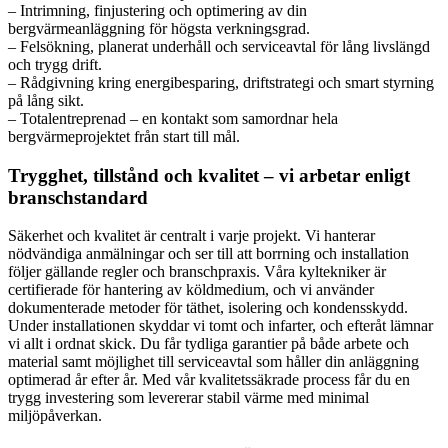
– Intrimning, finjustering och optimering av din
bergvärmeanläggning för högsta verkningsgrad.
– Felsökning, planerat underhåll och serviceavtal för lång livslängd
och trygg drift.
– Rådgivning kring energibesparing, driftstrategi och smart styrning
på lång sikt.
– Totalentreprenad – en kontakt som samordnar hela
bergvärmeprojektet från start till mål.
Trygghet, tillstånd och kvalitet – vi arbetar enligt
branschstandard
Säkerhet och kvalitet är centralt i varje projekt. Vi hanterar
nödvändiga anmälningar och ser till att borrning och installation
följer gällande regler och branschpraxis. Våra kyltekniker är
certifierade för hantering av köldmedium, och vi använder
dokumenterade metoder för täthet, isolering och kondensskydd.
Under installationen skyddar vi tomt och infarter, och efteråt lämnar
vi allt i ordnat skick. Du får tydliga garantier på både arbete och
material samt möjlighet till serviceavtal som håller din anläggning
optimerad år efter år. Med vår kvalitetssäkrade process får du en
trygg investering som levererar stabil värme med minimal
miljöpåverkan.