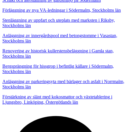
Schakt och återställning av gårdsmiljö på Södermalm
Förläggning av nya VA-ledningar i Södermalm, Stockholms län
Stenläggning av uppfart och uteplats med marksten i Riksby,
Stockholms län
Anläggning av innergårdspool med betongstomme i Vasastan,
Stockholms län
Renovering av historisk kullerstensbeläggning i Gamla stan,
Stockholms län
Bergsprängning för hissgrop i befintlig källare i Södermalm,
Stockholms län
Anläggning av parkeringsyta med bärlager och asfalt i Norrmalm,
Stockholms län
Förstärkning av slänt med kokosmattor och växtetablering i
Ljungsbro, Linköping, Östergötlands län