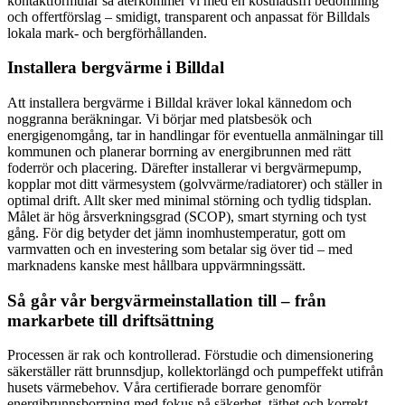
kontaktformulär så återkommer vi med en kostnadsfri bedömning
och offertförslag – smidigt, transparent och anpassat för Billdals
lokala mark- och bergförhållanden.
Installera bergvärme i Billdal
Att installera bergvärme i Billdal kräver lokal kännedom och
noggranna beräkningar. Vi börjar med platsbesök och
energigenomgång, tar in handlingar för eventuella anmälningar till
kommunen och planerar borrning av energibrunnen med rätt
foderrör och placering. Därefter installerar vi bergvärmepump,
kopplar mot ditt värmesystem (golvvärme/radiatorer) och ställer in
optimal drift. Allt sker med minimal störning och tydlig tidsplan.
Målet är hög årsverkningsgrad (SCOP), smart styrning och tyst
gång. För dig betyder det jämn inomhustemperatur, gott om
varmvatten och en investering som betalar sig över tid – med
marknadens kanske mest hållbara uppvärmningssätt.
Så går vår bergvärmeinstallation till – från
markarbete till driftsättning
Processen är rak och kontrollerad. Förstudie och dimensionering
säkerställer rätt brunnsdjup, kollektorlängd och pumpeffekt utifrån
husets värmebehov. Våra certifierade borrare genomför
energibrunnsborrning med fokus på säkerhet, täthet och korrekt