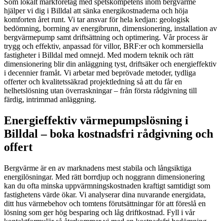
Som lokalt markföretag med spetskompetens inom bergvärme
hjälper vi dig i Billdal att sänka energikostnaderna och höja
komforten året runt. Vi tar ansvar för hela kedjan: geologisk
bedömning, borrning av energibrunn, dimensionering, installation av
bergvärmepump samt driftsättning och optimering. Vår process är
trygg och effektiv, anpassad för villor, BRF:er och kommersiella
fastigheter i Billdal med omnejd. Med modern teknik och rätt
dimensionering blir din anläggning tyst, driftsäker och energieffektiv
i decennier framåt. Vi arbetar med beprövade metoder, tydliga
offerter och kvalitetssäkrad projektledning så att du får en
helhetslösning utan överraskningar – från första rådgivning till
färdig, intrimmad anläggning.
Energieffektiv värmepumpslösning i
Billdal – boka kostnadsfri rådgivning och
offert
Bergvärme är en av marknadens mest stabila och långsiktiga
energilösningar. Med rätt borrdjup och noggrann dimensionering
kan du ofta minska uppvärmningskostnaden kraftigt samtidigt som
fastighetens värde ökar. Vi analyserar dina nuvarande energidata,
ditt hus värmebehov och tomtens förutsättningar för att föreslå en
lösning som ger hög besparing och låg driftkostnad. Fyll i vår