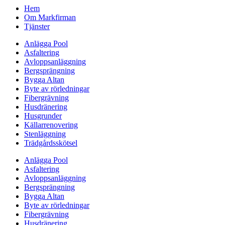
Hem
Om Markfirman
Tjänster
Anlägga Pool
Asfaltering
Avloppsanläggning
Bergsprängning
Bygga Altan
Byte av rörledningar
Fibergrävning
Husdränering
Husgrunder
Källarrenovering
Stenläggning
Trädgårdsskötsel
Anlägga Pool
Asfaltering
Avloppsanläggning
Bergsprängning
Bygga Altan
Byte av rörledningar
Fibergrävning
Husdränering