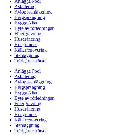
Anlägga Pool
Asfaltering
Avloppsanläggning
Bergsprängning
Bygga Altan
Byte av rörledningar
Fibergrävning
Husdränering
Husgrunder
Källarrenovering
Stenläggning
Trädgårdsskötsel
Anlägga Pool
Asfaltering
Avloppsanläggning
Bergsprängning
Bygga Altan
Byte av rörledningar
Fibergrävning
Husdränering
Husgrunder
Källarrenovering
Stenläggning
Trädgårdsskötsel