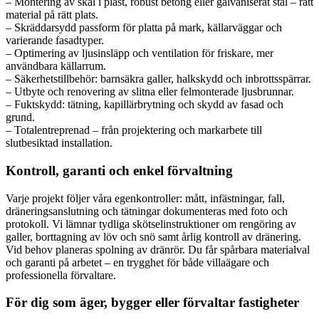
– Montering av skål i plast, robust betong eller galvaniserat stål – rätt
material på rätt plats.
– Skräddarsydd passform för platta på mark, källarväggar och
varierande fasadtyper.
– Optimering av ljusinsläpp och ventilation för friskare, mer
användbara källarrum.
– Säkerhetstillbehör: barnsäkra galler, halkskydd och inbrottsspärrar.
– Utbyte och renovering av slitna eller felmonterade ljusbrunnar.
– Fuktskydd: tätning, kapillärbrytning och skydd av fasad och
grund.
– Totalentreprenad – från projektering och markarbete till
slutbesiktad installation.
Kontroll, garanti och enkel förvaltning
Varje projekt följer våra egenkontroller: mått, infästningar, fall,
dräneringsanslutning och tätningar dokumenteras med foto och
protokoll. Vi lämnar tydliga skötselinstruktioner om rengöring av
galler, borttagning av löv och snö samt årlig kontroll av dränering.
Vid behov planeras spolning av dränrör. Du får spårbara materialval
och garanti på arbetet – en trygghet för både villaägare och
professionella förvaltare.
För dig som äger, bygger eller förvaltar fastigheter