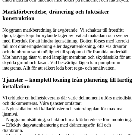
Markförberedelse, dränering och fuktsäker
konstruktion
Noggrann markberedning är avgörande. Vi schaktar till frostfritt
djup, lägger kapillärbrytande lager av tvättad makadam och sveper
med fiberduk för att hindra igensättning. Botten förses med korrekt
fall mot dräneringsledning eller dagvattenlösning, ofta via dränrör
och dränbrunn samt möjlighet till spolpunkt för framtida underhåll.
Mot husvägg tätar vi med lämpligt membran och skyddsskikt för att
skydda grund och fasad. Vid besvärliga lägen kan pumpbrunn
integreras. Allt för att säkert leda bort regn- och smältvatten.
Tjänster – komplett lösning från planering till färdig
installation
Vi erbjuder en helhetsleverans där varje delmoment utförs metodiskt
och dokumenteras. Våra tjänster omfattar:
– Nyinstallation vid källarfönster och suterrängplan för maximal
ljusnivå.
– Noggrann utsättning, schakt och markförberedelse före montering.
– Effektiv dagvattenhantering med dräneringsrör, fall och
dränbrunn.