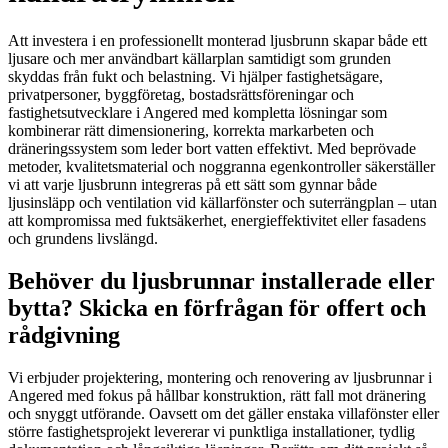
Att investera i en professionellt monterad ljusbrunn skapar både ett
ljusare och mer användbart källarplan samtidigt som grunden
skyddas från fukt och belastning. Vi hjälper fastighetsägare,
privatpersoner, byggföretag, bostadsrättsföreningar och
fastighetsutvecklare i Angered med kompletta lösningar som
kombinerar rätt dimensionering, korrekta markarbeten och
dräneringssystem som leder bort vatten effektivt. Med beprövade
metoder, kvalitetsmaterial och noggranna egenkontroller säkerställer
vi att varje ljusbrunn integreras på ett sätt som gynnar både
ljusinsläpp och ventilation vid källarfönster och suterrängplan – utan
att kompromissa med fuktsäkerhet, energieffektivitet eller fasadens
och grundens livslängd.
Behöver du ljusbrunnar installerade eller
bytta? Skicka en förfrågan för offert och
rådgivning
Vi erbjuder projektering, montering och renovering av ljusbrunnar i
Angered med fokus på hållbar konstruktion, rätt fall mot dränering
och snyggt utförande. Oavsett om det gäller enstaka villafönster eller
större fastighetsprojekt levererar vi punktliga installationer, tydlig