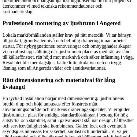
dokumentation och långsiktiga lösningar. Berätta om ditt projekt så
återkommer vi med tekniska rekommendationer och
kostnadsförslag.
Professionell montering av ljusbrunn i Angered
Lokala markförhållanden ställer krav på rätt metodik. Vi tar hänsyn
till jordart, grundvattennivå och befintlig dränering innan arbetet
startar. För nybyggnationer, renoveringar och ombyggnader skapar
vi en robust uppställning där ljusbrunnen placeras med rätt avstånd
till källarfönstret, rätt höjd mot marknivå och säker infästning i vägg.
Resultatet blir mer dagsljus, bättre luftcirkulation och en trygg
lösning som tål Angereds väder och årstidsvariationer.
Rätt dimensionering och materialval för lång
livslängd
En lyckad installation börjar med dimensionering: ljusbrunnens
bredd, djup och höjd anpassas efter fönstrets mått,
användningsområde och markens dräneringskapacitet. Vi erbjuder
ljusbrunnar i plast för smidiga standardlösningar, i betong för hög
slitstyrka och stabilitet, samt i galvaniserat stål när design, hållfasthet
och servicevänlighet ska kombineras. Galler, lock och eventuellt
skyddsglas anpassas för säkerhet, snölast och underhåll. Vi väljer
alltid material och tillbehör med fokus på hållbarhet och fuktskydd.