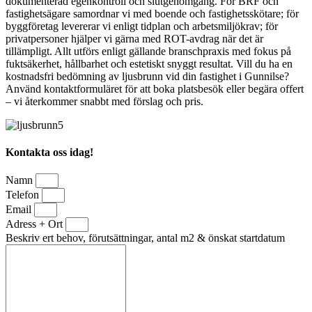
dokumenterad egenkontroll och slutgenomgång. För BRF och
fastighetsägare samordnar vi med boende och fastighetsskötare; för
byggföretag levererar vi enligt tidplan och arbetsmiljökrav; för
privatpersoner hjälper vi gärna med ROT-avdrag när det är
tillämpligt. Allt utförs enligt gällande branschpraxis med fokus på
fuktsäkerhet, hållbarhet och estetiskt snyggt resultat. Vill du ha en
kostnadsfri bedömning av ljusbrunn vid din fastighet i Gunnilse?
Använd kontaktformuläret för att boka platsbesök eller begära offert
– vi återkommer snabbt med förslag och pris.
Kontakta oss idag!
Namn
Telefon
Email
Adress + Ort
Beskriv ert behov, förutsättningar, antal m2 & önskat startdatum