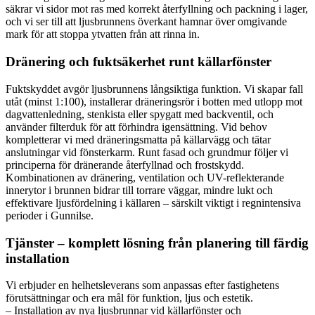
säkrar vi sidor mot ras med korrekt återfyllning och packning i lager,
och vi ser till att ljusbrunnens överkant hamnar över omgivande
mark för att stoppa ytvatten från att rinna in.
Dränering och fuktsäkerhet runt källarfönster
Fuktskyddet avgör ljusbrunnens långsiktiga funktion. Vi skapar fall
utåt (minst 1:100), installerar dräneringsrör i botten med utlopp mot
dagvattenledning, stenkista eller spygatt med backventil, och
använder filterduk för att förhindra igensättning. Vid behov
kompletterar vi med dräneringsmatta på källarvägg och tätar
anslutningar vid fönsterkarm. Runt fasad och grundmur följer vi
principerna för dränerande återfyllnad och frostskydd.
Kombinationen av dränering, ventilation och UV-reflekterande
innerytor i brunnen bidrar till torrare väggar, mindre lukt och
effektivare ljusfördelning i källaren – särskilt viktigt i regnintensiva
perioder i Gunnilse.
Tjänster – komplett lösning från planering till färdig
installation
Vi erbjuder en helhetsleverans som anpassas efter fastighetens
förutsättningar och era mål för funktion, ljus och estetik.
– Installation av nya ljusbrunnar vid källarfönster och