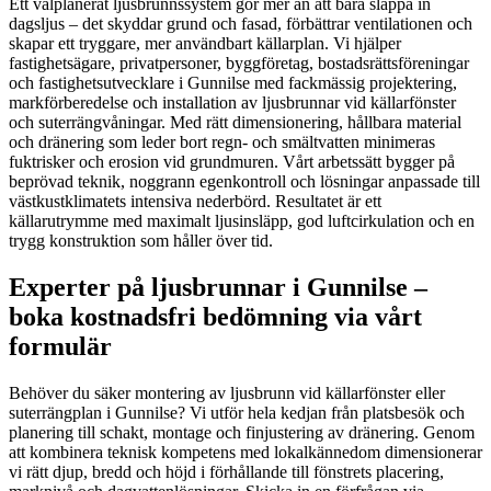
Ett välplanerat ljusbrunnssystem gör mer än att bara släppa in
dagsljus – det skyddar grund och fasad, förbättrar ventilationen och
skapar ett tryggare, mer användbart källarplan. Vi hjälper
fastighetsägare, privatpersoner, byggföretag, bostadsrättsföreningar
och fastighetsutvecklare i Gunnilse med fackmässig projektering,
markförberedelse och installation av ljusbrunnar vid källarfönster
och suterrängvåningar. Med rätt dimensionering, hållbara material
och dränering som leder bort regn- och smältvatten minimeras
fuktrisker och erosion vid grundmuren. Vårt arbetssätt bygger på
beprövad teknik, noggrann egenkontroll och lösningar anpassade till
västkustklimatets intensiva nederbörd. Resultatet är ett
källarutrymme med maximalt ljusinsläpp, god luftcirkulation och en
trygg konstruktion som håller över tid.
Experter på ljusbrunnar i Gunnilse –
boka kostnadsfri bedömning via vårt
formulär
Behöver du säker montering av ljusbrunn vid källarfönster eller
suterrängplan i Gunnilse? Vi utför hela kedjan från platsbesök och
planering till schakt, montage och finjustering av dränering. Genom
att kombinera teknisk kompetens med lokalkännedom dimensionerar
vi rätt djup, bredd och höjd i förhållande till fönstrets placering,