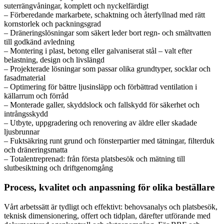
suterrängvåningar, komplett och nyckelfärdigt
– Förberedande markarbete, schaktning och återfyllnad med rätt
kornstorlek och packningsgrad
– Dräneringslösningar som säkert leder bort regn- och smältvatten
till godkänd avledning
– Montering i plast, betong eller galvaniserat stål – valt efter
belastning, design och livslängd
– Projekterade lösningar som passar olika grundtyper, socklar och
fasadmaterial
– Optimering för bättre ljusinsläpp och förbättrad ventilation i
källarrum och förråd
– Monterade galler, skyddslock och fallskydd för säkerhet och
intrångsskydd
– Utbyte, uppgradering och renovering av äldre eller skadade
ljusbrunnar
– Fuktsäkring runt grund och fönsterpartier med tätningar, filterduk
och dräneringsmatta
– Totalentreprenad: från första platsbesök och mätning till
slutbesiktning och driftgenomgång
Process, kvalitet och anpassning för olika beställare
Vårt arbetssätt är tydligt och effektivt: behovsanalys och platsbesök,
teknisk dimensionering, offert och tidplan, därefter utförande med