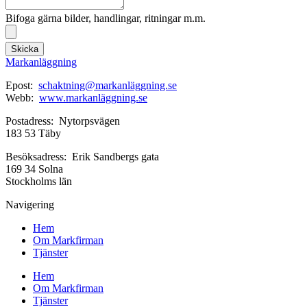
Bifoga gärna bilder, handlingar, ritningar m.m.
Skicka
Markanläggning
Epost:
schaktning@markanläggning.se
Webb:
www.markanläggning.se
Postadress: Nytorpsvägen
183 53 Täby
Besöksadress: Erik Sandbergs gata
169 34 Solna
Stockholms län
Navigering
Hem
Om Markfirman
Tjänster
Hem
Om Markfirman
Tjänster