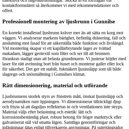
marknivå och dagvattenlösningar. Skicka in en förfrågan via
kontaktformuläret så återkommer vi med rekommendationer och
offert.
Professionell montering av ljusbrunn i Gunnilse
En korrekt installerad ljusbrunn kräver mer än att sätta en korg mot
väggen. Vi analyserar markens bärighet, befintlig dränering, fall och
anslutning mot fasad för att säkerställa både funktion och livslängd.
Vid montering skapar vi ett kapillärbrytande lager av tvättad
makadam, lägger geotextil som filter och ser till att brunnen
förankras stadigt utan att belasta grundmuren. Vi justerar höjder med
laser för rätt avrinning bort från huset och monterar galler eller lock
för säkerhet. Det ger ett stabilt, fuktsäkert ljusinsläpp som tål både
slagregn och snösmältning i Gunnilses klimat.
Rätt dimensionering, material och utförande
Ljusbrunnens storlek styrs av fönstrets mått, önskat ljusinsläpp och
aerodynamiken runt öppningen. Vi dimensionerar tillräckligt djup
och friyta så att dagsljus reflekteras in och ventilationen inte stryps.
Material väljs efter belastning och estetik: lätt och
korrosionsbeständig plast, robust betong för högre marktryck eller
galvaniserat stål vid utsatta lägen. Samtliga genomföringar och
infästningar tätas enligt tillverkarens anvisningar. På suterrängsidor