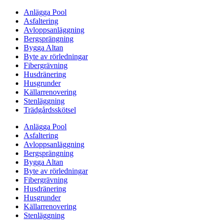
Anlägga Pool
Asfaltering
Avloppsanläggning
Bergsprängning
Bygga Altan
Byte av rörledningar
Fibergrävning
Husdränering
Husgrunder
Källarrenovering
Stenläggning
Trädgårdsskötsel
Anlägga Pool
Asfaltering
Avloppsanläggning
Bergsprängning
Bygga Altan
Byte av rörledningar
Fibergrävning
Husdränering
Husgrunder
Källarrenovering
Stenläggning