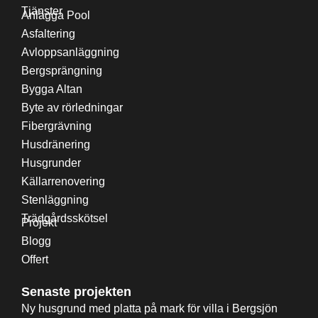
Tjänster
Anlägga Pool
Asfaltering
Avloppsanläggning
Bergsprängning
Bygga Altan
Byte av rörledningar
Fibergrävning
Husdränering
Husgrunder
Källarrenovering
Stenläggning
Trädgårdsskötsel
Projekt
Blogg
Offert
Senaste projekten
Ny husgrund med platta på mark för villa i Bergsjön