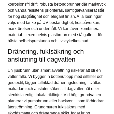
korrosionsfri drift, robusta betongbrunnar där marktryck
och vandalresistens prioriteras, samt galvaniserat stål
för hög slagtålighet och elegant finish. Alla lösningar
väljs med tanke på UV-beständighet, frostpåverkan,
markrörelser och underhåll. Vi kan även kombinera
material – exempelvis plastbrunn med stålgaller – för
bästa helhetsprestanda och livscykelkostnad.
Dränering, fuktsäkring och
anslutning till dagvatten
En ljusbrunn utan smart avvattning riskerar att bli en
vattenfälla. Vi bygger in bottenutlopp med siltfilter och
geotextil, lägger fallriktad dräneringsledning i tvättad
makadam och ansluter säkert till dagvattennät eller
stenkista enligt lokala riktlinjer. Vid högt grundvatten
planerar vi pumpbrunn eller backventil som förhindrar
återströmning. Grundmuren fuktsäkras med
skyddsmatta och dränerande skikt, fogar kring