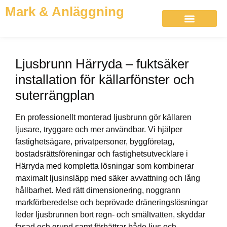
Mark & Anläggning
Om Markfirman
Ljusbrunn Härryda – fuktsäker
installation för källarfönster och
suterrängplan
En professionellt monterad ljusbrunn gör källaren
ljusare, tryggare och mer användbar. Vi hjälper
fastighetsägare, privatpersoner, byggföretag,
bostadsrättsföreningar och fastighetsutvecklare i
Härryda med kompletta lösningar som kombinerar
maximalt ljusinsläpp med säker avvattning och lång
hållbarhet. Med rätt dimensionering, noggrann
markförberedelse och beprövade dräneringslösningar
leder ljusbrunnen bort regn- och smältvatten, skyddar
fasad och grund samt förbättrar både ljus och