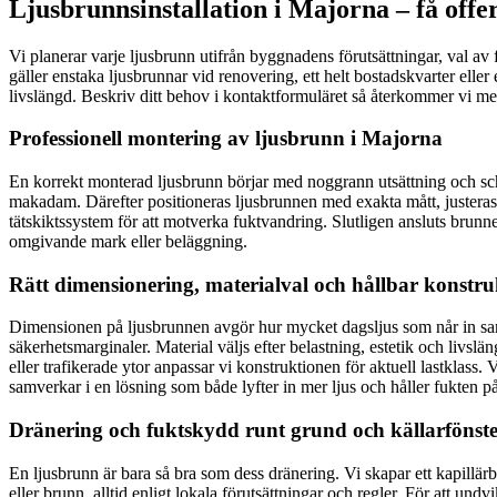
Ljusbrunnsinstallation i Majorna – få offer
Vi planerar varje ljusbrunn utifrån byggnadens förutsättningar, val av 
gäller enstaka ljusbrunnar vid renovering, ett helt bostadskvarter el
livslängd. Beskriv ditt behov i kontaktformuläret så återkommer vi med
Professionell montering av ljusbrunn i Majorna
En korrekt monterad ljusbrunn börjar med noggrann utsättning och schak
makadam. Därefter positioneras ljusbrunnen med exakta mått, justeras 
tätskiktssystem för att motverka fuktvandring. Slutligen ansluts brunne
omgivande mark eller beläggning.
Rätt dimensionering, materialval och hållbar konstru
Dimensionen på ljusbrunnen avgör hur mycket dagsljus som når in samt
säkerhetsmarginaler. Material väljs efter belastning, estetik och livslän
eller trafikerade ytor anpassar vi konstruktionen för aktuell lastkla
samverkar i en lösning som både lyfter in mer ljus och håller fukten p
Dränering och fuktskydd runt grund och källarfönst
En ljusbrunn är bara så bra som dess dränering. Vi skapar ett kapillär
eller brunn, alltid enligt lokala förutsättningar och regler. För att 