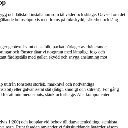
pp
ygg och lättskött installation som tål väder och slitage. Oavsett om det
t gällande branschpraxis med fokus på fuktskydd, säkerhet och lång
ger geotextil samt ett stabilt, packat bärlager av dränerande
ringar och fönster tätar vi noggrant med lämpliga fog- och
rkant färdigställs med galler, skydd och snygg anslutning mot
p utifrån fönstrets storlek, marknivå och nödvändiga
abil) eller galvaniserat stål (tåligt, smidigt och stilrent). För gång-
d för att minimera smuts, stänk och slitage. Alla komponenter
elvis 1:200) och kopplar vid behov till dagvattenledning, stenkista
tensiva regn. Runt fasaden använder vi fuktskyddande åtgärder såsom