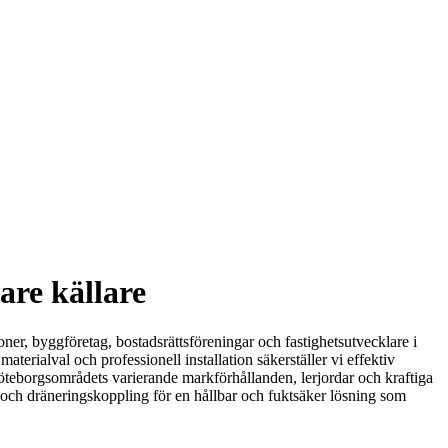
are källare
oner, byggföretag, bostadsrättsföreningar och fastighetsutvecklare i
erialval och professionell installation säkerställer vi effektiv
 Göteborgsområdets varierande markförhållanden, lerjordar och kraftiga
l och dräneringskoppling för en hållbar och fuktsäker lösning som