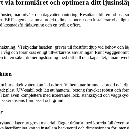
t via formuläret och optimera ditt ljusinslä
fönster, marknivåer och dagvattenhantering. Resultatet blir en robust, sn
ler en BRF:s gemensamma projekt, dimensionerar och installerar vi enlig
 kostnadsfri rådgivning och en tydlig offert.
tning. Vi skyddar fasaden, gräver till frostfritt djup vid behov och läg
i våg och förankras enligt tillverkarens anvisningar. Runt vägggenomfö
n till en säker dräneringslösning med rätt fall och kapacitet, innan öve
ktion
 hur enkelt vatten kan ledas bort. Vi beräknar brunnens bredd och dju
gd: plast (UV-stabil och lätt att hantera), betong (mycket robust och formst
ss. Vi kan även komplettera med isolerande lock, stänkskydd och väggskyd
å säker distans från fasad och grund.
er
brytande lager av grovt material, lägger dränrör med korrekt fall (exemp
undvika återdämning kan vi installera backventil och dimensionera för in