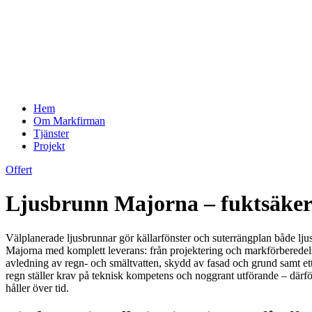
Hem
Om Markfirman
Tjänster
Projekt
Offert
Ljusbrunn Majorna – fuktsäker i
Välplanerade ljusbrunnar gör källarfönster och suterrängplan både ljusa
Majorna med komplett leverans: från projektering och markförberedelse 
avledning av regn- och smältvatten, skydd av fasad och grund samt ett 
regn ställer krav på teknisk kompetens och noggrant utförande – därför
håller över tid.