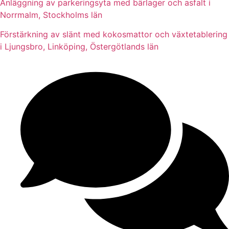
Anläggning av parkeringsyta med bärlager och asfalt i
Norrmalm, Stockholms län
Förstärkning av slänt med kokosmattor och växtetablering
i Ljungsbro, Linköping, Östergötlands län