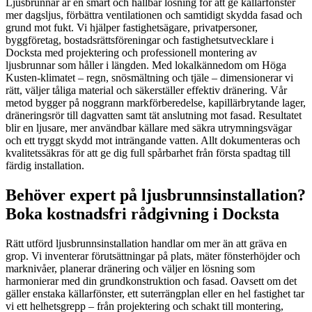
Ljusbrunnar är en smart och hållbar lösning för att ge källarfönster
mer dagsljus, förbättra ventilationen och samtidigt skydda fasad och
grund mot fukt. Vi hjälper fastighetsägare, privatpersoner,
byggföretag, bostadsrättsföreningar och fastighetsutvecklare i
Docksta med projektering och professionell montering av
ljusbrunnar som håller i längden. Med lokalkännedom om Höga
Kusten-klimatet – regn, snösmältning och tjäle – dimensionerar vi
rätt, väljer tåliga material och säkerställer effektiv dränering. Vår
metod bygger på noggrann markförberedelse, kapillärbrytande lager,
dräneringsrör till dagvatten samt tät anslutning mot fasad. Resultatet
blir en ljusare, mer användbar källare med säkra utrymningsvägar
och ett tryggt skydd mot inträngande vatten. Allt dokumenteras och
kvalitetssäkras för att ge dig full spårbarhet från första spadtag till
färdig installation.
Behöver expert på ljusbrunnsinstallation?
Boka kostnadsfri rådgivning i Docksta
Rätt utförd ljusbrunnsinstallation handlar om mer än att gräva en
grop. Vi inventerar förutsättningar på plats, mäter fönsterhöjder och
marknivåer, planerar dränering och väljer en lösning som
harmonierar med din grundkonstruktion och fasad. Oavsett om det
gäller enstaka källarfönster, ett suterrängplan eller en hel fastighet tar
vi ett helhetsgrepp – från projektering och schakt till montering,