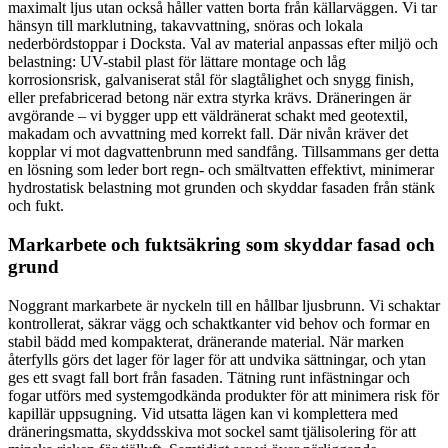
maximalt ljus utan också håller vatten borta från källarväggen. Vi tar
hänsyn till marklutning, takavvattning, snöras och lokala
nederbördstoppar i Docksta. Val av material anpassas efter miljö och
belastning: UV-stabil plast för lättare montage och låg
korrosionsrisk, galvaniserat stål för slagtålighet och snygg finish,
eller prefabricerad betong när extra styrka krävs. Dräneringen är
avgörande – vi bygger upp ett väldränerat schakt med geotextil,
makadam och avvattning med korrekt fall. Där nivån kräver det
kopplar vi mot dagvattenbrunn med sandfång. Tillsammans ger detta
en lösning som leder bort regn- och smältvatten effektivt, minimerar
hydrostatisk belastning mot grunden och skyddar fasaden från stänk
och fukt.
Markarbete och fuktsäkring som skyddar fasad och
grund
Noggrant markarbete är nyckeln till en hållbar ljusbrunn. Vi schaktar
kontrollerat, säkrar vägg och schaktkanter vid behov och formar en
stabil bädd med kompakterat, dränerande material. När marken
återfylls görs det lager för lager för att undvika sättningar, och ytan
ges ett svagt fall bort från fasaden. Tätning runt infästningar och
fogar utförs med systemgodkända produkter för att minimera risk för
kapillär uppsugning. Vid utsatta lägen kan vi komplettera med
dräneringsmatta, skyddsskiva mot sockel samt tjälisolering för att