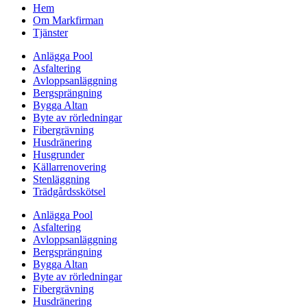
Hem
Om Markfirman
Tjänster
Anlägga Pool
Asfaltering
Avloppsanläggning
Bergsprängning
Bygga Altan
Byte av rörledningar
Fibergrävning
Husdränering
Husgrunder
Källarrenovering
Stenläggning
Trädgårdsskötsel
Anlägga Pool
Asfaltering
Avloppsanläggning
Bergsprängning
Bygga Altan
Byte av rörledningar
Fibergrävning
Husdränering