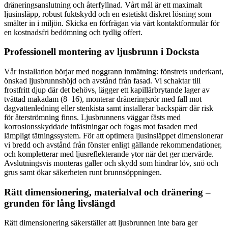
dräneringsanslutning och återfyllnad. Vårt mål är ett maximalt
ljusinsläpp, robust fuktskydd och en estetiskt diskret lösning som
smälter in i miljön. Skicka en förfrågan via vårt kontaktformulär för
en kostnadsfri bedömning och tydlig offert.
Professionell montering av ljusbrunn i Docksta
Vår installation börjar med noggrann inmätning: fönstrets underkant,
önskad ljusbrunnshöjd och avstånd från fasad. Vi schaktar till
frostfritt djup där det behövs, lägger ett kapillärbrytande lager av
tvättad makadam (8–16), monterar dräneringsrör med fall mot
dagvattenledning eller stenkista samt installerar backspärr där risk
för återströmning finns. Ljusbrunnens väggar fästs med
korrosionsskyddade infästningar och fogas mot fasaden med
lämpligt tätningssystem. För att optimera ljusinsläppet dimensionerar
vi bredd och avstånd från fönster enligt gällande rekommendationer,
och kompletterar med ljusreflekterande ytor när det ger mervärde.
Avslutningsvis monteras galler och skydd som hindrar löv, snö och
grus samt ökar säkerheten runt brunnsöppningen.
Rätt dimensionering, materialval och dränering –
grunden för lång livslängd
Rätt dimensionering säkerställer att ljusbrunnen inte bara ger