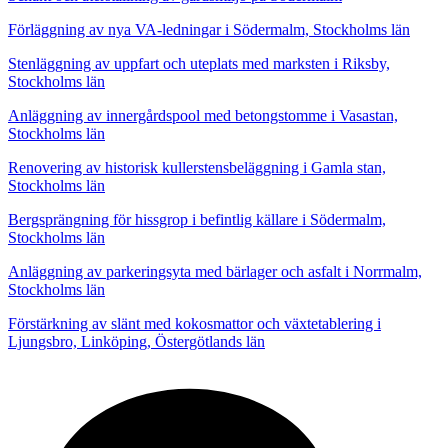
Förläggning av nya VA-ledningar i Södermalm, Stockholms län
Stenläggning av uppfart och uteplats med marksten i Riksby,
Stockholms län
Anläggning av innergårdspool med betongstomme i Vasastan,
Stockholms län
Renovering av historisk kullerstensbeläggning i Gamla stan,
Stockholms län
Bergsprängning för hissgrop i befintlig källare i Södermalm,
Stockholms län
Anläggning av parkeringsyta med bärlager och asfalt i Norrmalm,
Stockholms län
Förstärkning av slänt med kokosmattor och växtetablering i
Ljungsbro, Linköping, Östergötlands län