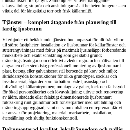
minska risken för tjällyft. Samtidigt ser vi över närliggande
takavvattning, stuprör och anslutningar så att helheten fungerar – en
viktig del för långsiktigt torr och frisk källarmiljö.
Tjänster – komplett åtagande från planering till
färdig ljusbrunn
Vi erbjuder ett heltäckande tjänsteutbud anpassat för allt från villor
till större fastigheter: installation av ljusbrunnar för källarfönster och
suterrängvåningar med fokus på maximalt ljusinsläpp; förberedande
markarbete och exakt schaktning som ger stabil grund;
dräneringslösningar som effektivt avleder regn- och smältvatten till
dagvatten eller stenkista; professionell montering av ljusbrunnar i
plast, betong eller galvaniserat stål beroende på krav och miljö;
skräddarsydda konstruktioner för olika grundtyper, socklar och
fasadmaterial; åtgärder som förbättrar både ljusinsläpp och
luftväxling i källarutrymmen; montage av galler, lock och fallskydd
för ökad personsäkerhet och lövavskiljning; utbyte och renovering
av äldre, skadade eller felaktigt dimensionerade ljusbrunnar;
fuktsäkring runt grundmur och fönsterpartier med rätt tätning och
dräneringsuppbyggnad; samt en sammanhållen entreprenad där vi
tar ansvar för projektering, material, markarbete, installation,
återställning och slutlig funktionskontroll.
Dokumenterad kvalitet, lokalkännedom och tydlig