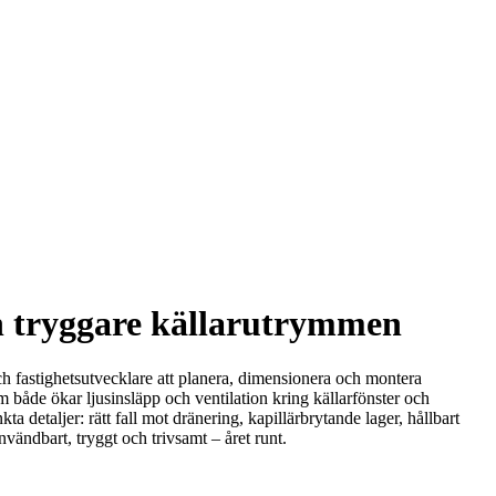
ch tryggare källarutrymmen
ch fastighetsutvecklare att planera, dimensionera och montera
m både ökar ljusinsläpp och ventilation kring källarfönster och
detaljer: rätt fall mot dränering, kapillärbrytande lager, hållbart
vändbart, tryggt och trivsamt – året runt.