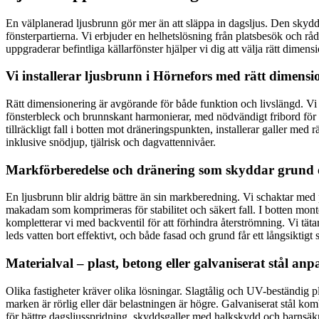
En välplanerad ljusbrunn gör mer än att släppa in dagsljus. Den skydd
fönsterpartierna. Vi erbjuder en helhetslösning från platsbesök och råd
uppgraderar befintliga källarfönster hjälper vi dig att välja rätt dime
Vi installerar ljusbrunn i Hörnefors med rätt dimensi
Rätt dimensionering är avgörande för både funktion och livslängd. Vi u
fönsterbleck och brunnskant harmonierar, med nödvändigt fribord för at
tillräckligt fall i botten mot dräneringspunkten, installerar galler med
inklusive snödjup, tjälrisk och dagvattennivåer.
Markförberedelse och dränering som skyddar grund 
En ljusbrunn blir aldrig bättre än sin markberedning. Vi schaktar med pr
makadam som komprimeras för stabilitet och säkert fall. I botten monte
kompletterar vi med backventil för att förhindra återströmning. Vi tät
leds vatten bort effektivt, och både fasad och grund får ett långsiktigt
Materialval – plast, betong eller galvaniserat stål anp
Olika fastigheter kräver olika lösningar. Slagtålig och UV-beständig pl
marken är rörlig eller där belastningen är högre. Galvaniserat stål ko
för bättre dagsljusspridning, skyddsgaller med halkskydd och barnsäk