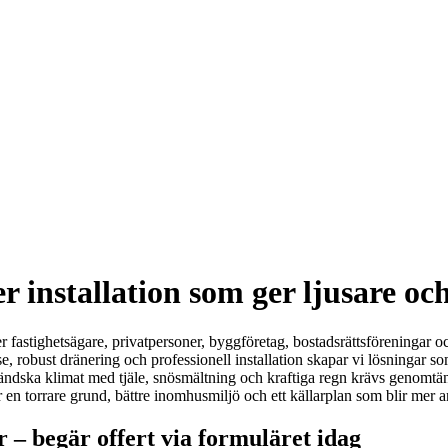
r installation som ger ljusare o
r fastighetsägare, privatpersoner, byggföretag, bostadsrättsföreningar o
, robust dränering och professionell installation skapar vi lösningar so
ndska klimat med tjäle, snösmältning och kraftiga regn krävs genomtänkta 
 en torrare grund, bättre inomhusmiljö och ett källarplan som blir mer an
r – begär offert via formuläret idag