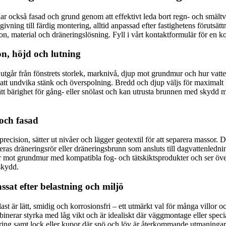
ar också fasad och grund genom att effektivt leda bort regn- och smältv
givning till färdig montering, alltid anpassad efter fastighetens förutsät
nsion, material och dräneringslösning. Fyll i vårt kontaktformulär för en
on, höjd och lutning
tgår från fönstrets storlek, marknivå, djup mot grundmur och hur vatten
t undvika stänk och överspolning. Bredd och djup väljs för maximalt ljus
 rätt bärighet för gång- eller snölast och kan utrusta brunnen med skydd 
och fasad
ecision, sätter ut nivåer och lägger geotextil för att separera massor. D
ras dräneringsrör eller dräneringsbrunn som ansluts till dagvattenledni
ar mot grundmur med kompatibla fog- och tätskiktsprodukter och ser över 
 skydd.
assat efter belastning och miljö
ast är lätt, smidig och korrosionsfri – ett utmärkt val för många villor
mbinerar styrka med låg vikt och är idealiskt där väggmontage eller spec
ring samt lock eller kupor där snö och löv är återkommande utmaningar