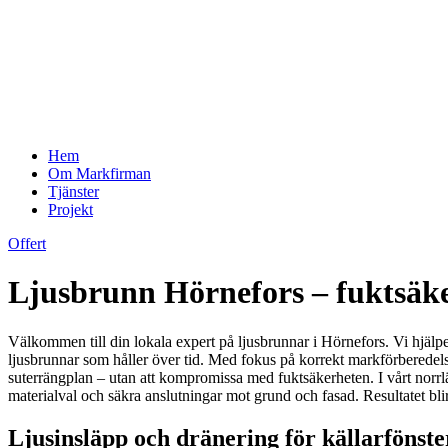
Hem
Om Markfirman
Tjänster
Projekt
Offert
Ljusbrunn Hörnefors – fuktsäke
Välkommen till din lokala expert på ljusbrunnar i Hörnefors. Vi hjälpe
ljusbrunnar som håller över tid. Med fokus på korrekt markförberedelse
suterrängplan – utan att kompromissa med fuktsäkerheten. I vårt norrlä
materialval och säkra anslutningar mot grund och fasad. Resultatet blir
Ljusinsläpp och dränering för källarfönste