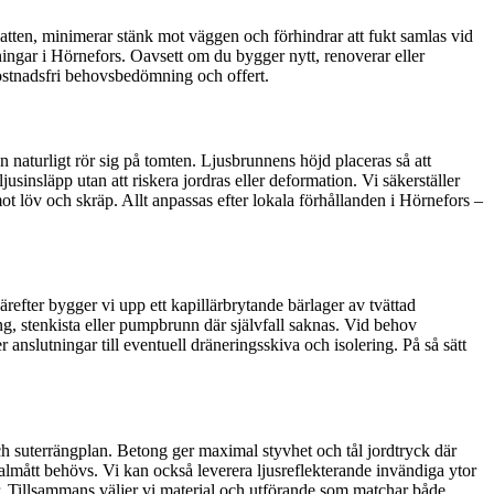
atten, minimerar stänk mot väggen och förhindrar att fukt samlas vid
tningar i Hörnefors. Oavsett om du bygger nytt, renoverar eller
 kostnadsfri behovsbedömning och offert.
 naturligt rör sig på tomten. Ljusbrunnens höjd placeras så att
insläpp utan att riskera jordras eller deformation. Vi säkerställer
mot löv och skräp. Allt anpassas efter lokala förhållanden i Hörnefors –
ärefter bygger vi upp ett kapillärbrytande bärlager av tvättad
ng, stenkista eller pumpbrunn där självfall saknas. Vid behov
anslutningar till eventuell dräneringsskiva och isolering. På så sätt
 och suterrängplan. Betong ger maximal styvhet och tål jordtryck där
ialmått behövs. Vi kan också leverera ljusreflekterande invändiga ytor
. Tillsammans väljer vi material och utförande som matchar både