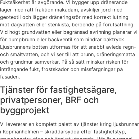
Fuktsäkerhet är avgörande. Vi bygger upp dränerande
lager med rätt fraktion makadam, avskiljer jord med
geotextil och lägger dräneringsrör med korrekt lutning
mot dagvatten eller stenkista, beroende på förutsättning.
Vid högt grundvatten eller begränsad avrinning planerar vi
för pumpbrunn eller backventil som hindrar baktryck.
Ljusbrunnens botten utformas för att snabbt avleda regn-
och smältvatten, och vi ser till att brunn, dräneringsmatta
och grundmur samverkar. På så sätt minskar risken för
inträngande fukt, frostskador och missfärgningar på
fasaden.
Tjänster för fastighetsägare,
privatpersoner, BRF och
byggprojekt
Vi levererar en komplett palett av tjänster kring ljusbrunnar
i Köpmanholmen – skräddarsydda efter fastighetstyp,
grundkonstruktion och önskat utseende. Här är exempel