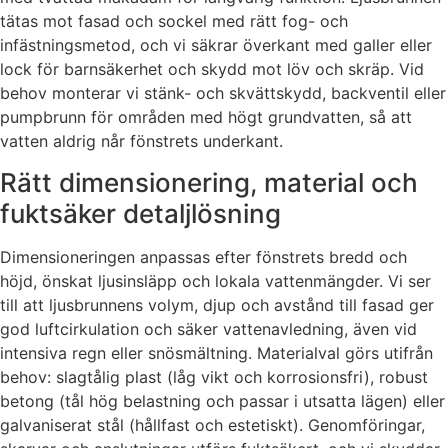
tätas mot fasad och sockel med rätt fog- och
infästningsmetod, och vi säkrar överkant med galler eller
lock för barnsäkerhet och skydd mot löv och skräp. Vid
behov monterar vi stänk- och skvättskydd, backventil eller
pumpbrunn för områden med högt grundvatten, så att
vatten aldrig når fönstrets underkant.
Rätt dimensionering, material och
fuktsäker detaljlösning
Dimensioneringen anpassas efter fönstrets bredd och
höjd, önskat ljusinsläpp och lokala vattenmängder. Vi ser
till att ljusbrunnens volym, djup och avstånd till fasad ger
god luftcirkulation och säker vattenavledning, även vid
intensiva regn eller snösmältning. Materialval görs utifrån
behov: slagtålig plast (låg vikt och korrosionsfri), robust
betong (tål hög belastning och passar i utsatta lägen) eller
galvaniserat stål (hållfast och estetiskt). Genomföringar,