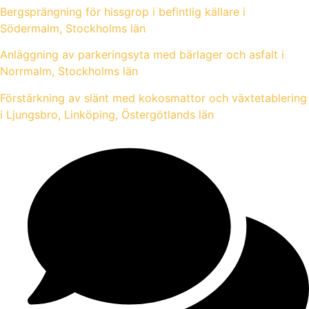
Bergsprängning för hissgrop i befintlig källare i
Södermalm, Stockholms län
Anläggning av parkeringsyta med bärlager och asfalt i
Norrmalm, Stockholms län
Förstärkning av slänt med kokosmattor och växtetablering
i Ljungsbro, Linköping, Östergötlands län