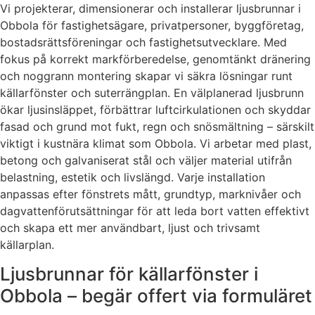
Vi projekterar, dimensionerar och installerar ljusbrunnar i
Obbola för fastighetsägare, privatpersoner, byggföretag,
bostadsrättsföreningar och fastighetsutvecklare. Med
fokus på korrekt markförberedelse, genomtänkt dränering
och noggrann montering skapar vi säkra lösningar runt
källarfönster och suterrängplan. En välplanerad ljusbrunn
ökar ljusinsläppet, förbättrar luftcirkulationen och skyddar
fasad och grund mot fukt, regn och snösmältning – särskilt
viktigt i kustnära klimat som Obbola. Vi arbetar med plast,
betong och galvaniserat stål och väljer material utifrån
belastning, estetik och livslängd. Varje installation
anpassas efter fönstrets mått, grundtyp, marknivåer och
dagvattenförutsättningar för att leda bort vatten effektivt
och skapa ett mer användbart, ljust och trivsamt
källarplan.
Ljusbrunnar för källarfönster i
Obbola – begär offert via formuläret