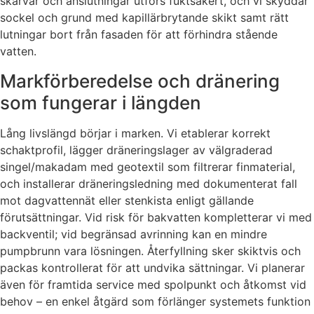
skarvar och anslutningar utförs fuktsäkert, och vi skyddar
sockel och grund med kapillärbrytande skikt samt rätt
lutningar bort från fasaden för att förhindra stående
vatten.
Markförberedelse och dränering
som fungerar i längden
Lång livslängd börjar i marken. Vi etablerar korrekt
schaktprofil, lägger dräneringslager av välgraderad
singel/makadam med geotextil som filtrerar finmaterial,
och installerar dräneringsledning med dokumenterat fall
mot dagvattennät eller stenkista enligt gällande
förutsättningar. Vid risk för bakvatten kompletterar vi med
backventil; vid begränsad avrinning kan en mindre
pumpbrunn vara lösningen. Återfyllning sker skiktvis och
packas kontrollerat för att undvika sättningar. Vi planerar
även för framtida service med spolpunkt och åtkomst vid
behov – en enkel åtgärd som förlänger systemets funktion