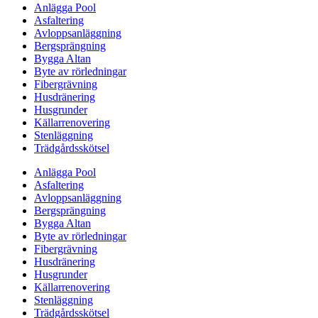
Anlägga Pool
Asfaltering
Avloppsanläggning
Bergsprängning
Bygga Altan
Byte av rörledningar
Fibergrävning
Husdränering
Husgrunder
Källarrenovering
Stenläggning
Trädgårdsskötsel
Anlägga Pool
Asfaltering
Avloppsanläggning
Bergsprängning
Bygga Altan
Byte av rörledningar
Fibergrävning
Husdränering
Husgrunder
Källarrenovering
Stenläggning
Trädgårdsskötsel