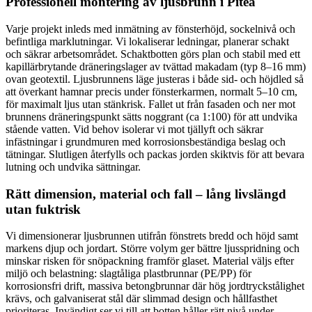
Professionell montering av ljusbrunn i Piteå
Varje projekt inleds med inmätning av fönsterhöjd, sockelnivå och
befintliga marklutningar. Vi lokaliserar ledningar, planerar schakt
och säkrar arbetsområdet. Schaktbotten görs plan och stabil med ett
kapillärbrytande dräneringslager av tvättad makadam (typ 8–16 mm)
ovan geotextil. Ljusbrunnens läge justeras i både sid- och höjdled så
att överkant hamnar precis under fönsterkarmen, normalt 5–10 cm,
för maximalt ljus utan stänkrisk. Fallet ut från fasaden och ner mot
brunnens dräneringspunkt sätts noggrant (ca 1:100) för att undvika
stående vatten. Vid behov isolerar vi mot tjällyft och säkrar
infästningar i grundmuren med korrosionsbeständiga beslag och
tätningar. Slutligen återfylls och packas jorden skiktvis för att bevara
lutning och undvika sättningar.
Rätt dimension, material och fall – lång livslängd
utan fuktrisk
Vi dimensionerar ljusbrunnen utifrån fönstrets bredd och höjd samt
markens djup och jordart. Större volym ger bättre ljusspridning och
minskar risken för snöpackning framför glaset. Material väljs efter
miljö och belastning: slagtåliga plastbrunnar (PE/PP) för
korrosionsfri drift, massiva betongbrunnar där hög jordtryckstålighet
krävs, och galvaniserat stål där slimmad design och hållfasthet
prioriteras. Invändigt ser vi till att botten håller rätt nivå under