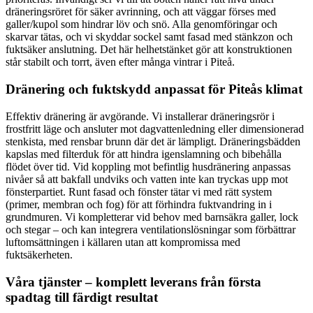
dräneringsröret för säker avrinning, och att väggar förses med
galler/kupol som hindrar löv och snö. Alla genomföringar och
skarvar tätas, och vi skyddar sockel samt fasad med stänkzon och
fuktsäker anslutning. Det här helhetstänket gör att konstruktionen
står stabilt och torrt, även efter många vintrar i Piteå.
Dränering och fuktskydd anpassat för Piteås klimat
Effektiv dränering är avgörande. Vi installerar dräneringsrör i
frostfritt läge och ansluter mot dagvattenledning eller dimensionerad
stenkista, med rensbar brunn där det är lämpligt. Dräneringsbädden
kapslas med filterduk för att hindra igenslamning och bibehålla
flödet över tid. Vid koppling mot befintlig husdränering anpassas
nivåer så att bakfall undviks och vatten inte kan tryckas upp mot
fönsterpartiet. Runt fasad och fönster tätar vi med rätt system
(primer, membran och fog) för att förhindra fuktvandring in i
grundmuren. Vi kompletterar vid behov med barnsäkra galler, lock
och stegar – och kan integrera ventilationslösningar som förbättrar
luftomsättningen i källaren utan att kompromissa med
fuktsäkerheten.
Våra tjänster – komplett leverans från första
spadtag till färdigt resultat