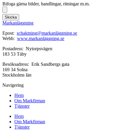
Bifoga gärna bilder, handlingar, ritningar m.m.
Skicka
Markanläggning
Epost:
schaktning@markanläggning.se
Webb:
www.markanläggning.se
Postadress: Nytorpsvägen
183 53 Täby
Besöksadress: Erik Sandbergs gata
169 34 Solna
Stockholms län
Navigering
Hem
Om Markfirman
Tjänster
Hem
Om Markfirman
Tjänster