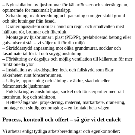
– Nyinstallation av ljusbrunnar för källarfönster och suterrängplan,
optimerade för maximalt ljusinsläpp.
– Schaktning, markberedning och packning som ger stabil grund
och rätt lutningar från fasad.
– Dräneringssystem som tar hand om regn- och smältvatten med
hållbara rör, brunnar och filterduk.
– Montage av ljusbrunnar i plast (PE/PP), prefabricerad betong eller
galvaniserat stål – vi väljer rätt för din miljö.
– Skräddarsydd anpassning mot olika grundmurar, socklar och
fasadmaterial för tät och snygg anslutning.
– Förbättring av dagsljus och möjlig ventilation till källarrum för mer
funktionella ytor.
– Installation av skyddsgaller, lock och fallskydd som ökar
säkerheten runt fönsterbrunnen.
– Utbyte, upprustning och tätning av äldre, skadade eller
felmonterade ljusbrunnar.
– Fuktsäkring av anslutningar, sockel och fönsterpartier med rätt
membran, fog och stänkzon.
– Helhetsåtagande: projektering, material, markarbete, dränering,
montage och slutlig genomgång – en kontakt hela vägen.
Process, kontroll och offert – så gör vi det enkelt
Vi arbetar enligt tydliga arbetsberedningar och egenkontroller: