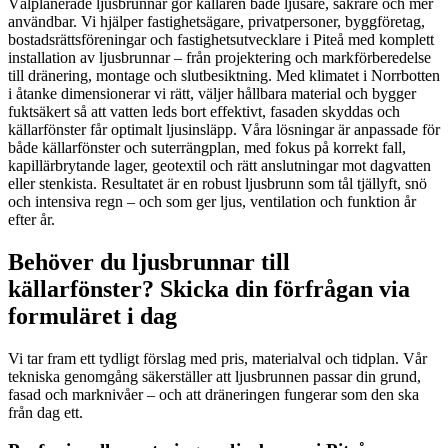
Välplanerade ljusbrunnar gör källaren både ljusare, säkrare och mer
användbar. Vi hjälper fastighetsägare, privatpersoner, byggföretag,
bostadsrättsföreningar och fastighetsutvecklare i Piteå med komplett
installation av ljusbrunnar – från projektering och markförberedelse
till dränering, montage och slutbesiktning. Med klimatet i Norrbotten
i åtanke dimensionerar vi rätt, väljer hållbara material och bygger
fuktsäkert så att vatten leds bort effektivt, fasaden skyddas och
källarfönster får optimalt ljusinsläpp. Våra lösningar är anpassade för
både källarfönster och suterrängplan, med fokus på korrekt fall,
kapillärbrytande lager, geotextil och rätt anslutningar mot dagvatten
eller stenkista. Resultatet är en robust ljusbrunn som tål tjällyft, snö
och intensiva regn – och som ger ljus, ventilation och funktion år
efter år.
Behöver du ljusbrunnar till
källarfönster? Skicka din förfrågan via
formuläret i dag
Vi tar fram ett tydligt förslag med pris, materialval och tidplan. Vår
tekniska genomgång säkerställer att ljusbrunnen passar din grund,
fasad och marknivåer – och att dräneringen fungerar som den ska
från dag ett.