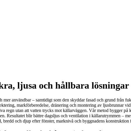
ra, ljusa och hållbara lösningar 
 och mer användbar – samtidigt som den skyddar fasad och grund från fukt
jektering, markförberedelse, dränering och montering av ljusbrunnar vid
va regn utan att vatten trycks mot källarväggen. Vår metod bygger på kor
ren. Resultatet blir bättre dagsljus och ventilation i källarutrymmen – 
öjd, bredd och djup efter fönster, marknivå och byggnadens konstruktion f