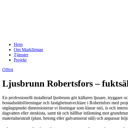
Hem
Om Markfirman
Tjänster
Projekt
Offert
Ljusbrunn Robertsfors – fuktsäk
En professionellt installerad ljusbrunn gör källaren ljusare, tryggare
bostadsrättsföreningar och fastighetsutvecklare i Robertsfors med pro
utgångspunkt dimensionerar vi lösningar som klarar snö, is och intensi
dagvatten eller stenkista, samt tät och hållbar infästning mot grundmu
materialneutralt (plast, betong eller galvaniserat stål) och anpassar h