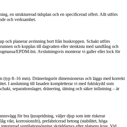
ning, en strukturerad tidsplan och en specificerad offert. Allt utförs
ende och verksamhet.
djup och planerar avrinning bort från huskroppen. Schakt utförs
runnen och kopplas till dagvatten eller stenkista med sandfång och
fogmassa/EPDM-list. Avslutningsvis monterar vi galler eller lock för
adam (typ 8–16 mm). Dräneringsrör dimensioneras och läggs med korrekt
ätet. I anslutning till fasaden kompletterar vi med fuktskydd som
hakt, separationslager, dränering, tätning och säker infästning – är
nnsvägg för bra ljusspridning, väljer djup som inte riskerar
åg vikt, korrosionsfri), prefabricerad betong (stabilitet, höga
h integrerad ventilationsösning skräddarsys efter platsens krav. Vid