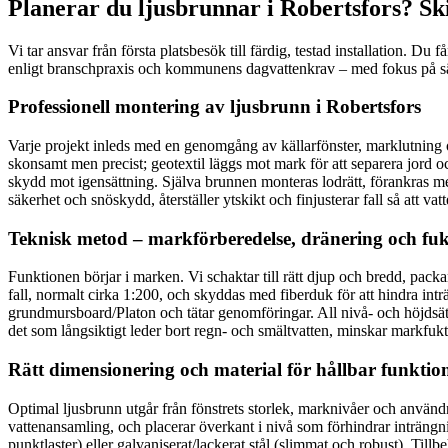
Planerar du ljusbrunnar i Robertsfors? Ski
Vi tar ansvar från första platsbesök till färdig, testad installation. Du
enligt branschpraxis och kommunens dagvattenkrav – med fokus på säk
Professionell montering av ljusbrunn i Robertsfors
Varje projekt inleds med en genomgång av källarfönster, marklutning och
skonsamt men precist; geotextil läggs mot mark för att separera jord 
skydd mot igensättning. Själva brunnen monteras lodrätt, förankras me
säkerhet och snöskydd, återställer ytskikt och finjusterar fall så att vat
Teknisk metod – markförberedelse, dränering och fuk
Funktionen börjar i marken. Vi schaktar till rätt djup och bredd, pa
fall, normalt cirka 1:200, och skyddas med fiberduk för att hindra int
grundmursboard/Platon och tätar genomföringar. All nivå- och höjdsättn
det som långsiktigt leder bort regn- och smältvatten, minskar markfuk
Rätt dimensionering och material för hållbar funktio
Optimal ljusbrunn utgår från fönstrets storlek, marknivåer och användn
vattenansamling, och placerar överkant i nivå som förhindrar inträngning
punktlaster) eller galvaniserat/lackerat stål (slimmat och robust). Til