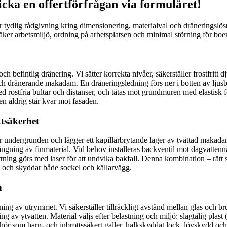
cka en offertförfrågan via formuläret!
 får tydlig rådgivning kring dimensionering, materialval och dräneringslös
er arbetsmiljö, ordning på arbetsplatsen och minimal störning för bo
 befintlig dränering. Vi sätter korrekta nivåer, säkerställer frostfritt 
och dränerande makadam. En dräneringsledning förs ner i botten av ljusb
d rostfria bultar och distanser, och tätas mot grundmuren med elastisk 
ten aldrig står kvar mot fasaden.
tsäkerhet
ckar undergrunden och lägger ett kapillärbrytande lager av tvättad mak
rängning av finmaterial. Vid behov installeras backventil mot dagvattenn
ing görs med laser för att undvika bakfall. Denna kombination – rätt sc
t och skyddar både sockel och källarvägg.
n
ing av utrymmet. Vi säkerställer tillräckligt avstånd mellan glas och bru
 av ytvatten. Material väljs efter belastning och miljö: slagtålig plast (l
lbehör som barn- och inbrottssäkert galler, halkskyddat lock, lövskydd oc