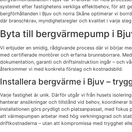
systemet efter fastighetens verkliga effektbehov, för att
bergförhållanden i Bjuv och norra Skåne optimerar vi borrd
där branschkrav, myndighetsregler och kvalitet i varje steg 
Byta till bergvärmepump i Bju
Vi erbjuder en smidig, rådgivande process där vi börjar m
med certifierade montörer och erfarna brunnsborrare. Med fok
dokumentation, garanti och driftsinstruktion ingår – och vår
återkommer vi med konkreta förslag och kostnadsbild.
Installera bergvärme i Bjuv – tryg
Varje fastighet är unik. Därför utgår vi från husets isol
hanterar ansökningar och tillstånd vid behov, koordinerar 
installationen görs prydligt och platsanpassat, med fokus 
att värmepumpen arbetar med hög verkningsgrad och stabi
driftkostnaderna – utan att kompromissa med trygghet eller