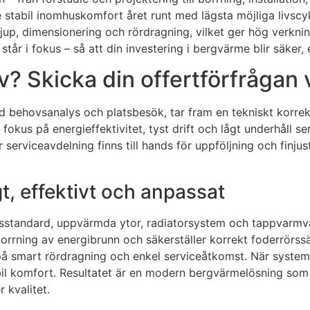
 ge stabil inomhuskomfort året runt med lägsta möjliga liv
jup, dimensionering och rördragning, vilket ger hög verknin
står i fokus – så att din investering i bergvärme blir säker,
v? Skicka din offertförfrågan 
ed behovsanalys och platsbesök, tar fram en tekniskt korre
us på energieffektivitet, tyst drift och lågt underhåll ser v
 serviceavdelning finns till hands för uppföljning och finju
gt, effektivt och anpassat
eringsstandard, uppvärmda ytor, radiatorsystem och tappvar
borrning av energibrunn och säkerställer korrekt foderrörs
på smart rördragning och enkel serviceåtkomst. När systemet
l komfort. Resultatet är en modern bergvärmelösning som
 kvalitet.