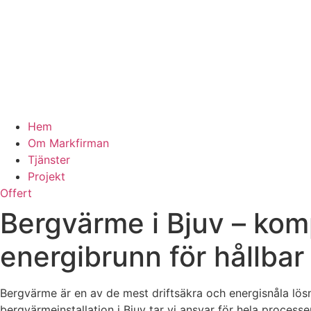
Hem
Om Markfirman
Tjänster
Projekt
Offert
Bergvärme i Bjuv – kom
energibrunn för hållba
Bergvärme är en av de mest driftsäkra och energisnåla lö
bergvärmeinstallation i Bjuv tar vi ansvar för hela processen