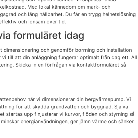
scykelkostnad. Med lokal kännedom om mark- och
gsgrad och lång hållbarhet. Du får en trygg helhetslösning
 effektiv och lönsam över tid.
via formuläret idag
kt dimensionering och genomför borrning och installation
i till att din anläggning fungerar optimalt från dag ett. All
stering. Skicka in en förfrågan via kontaktformuläret så
mvattenbehov när vi dimensionerar din bergvärmepump. Vi
sättning för att skydda grundvatten och byggnad. Själva
 startas upp finjusterar vi kurvor, flöden och styrning så
 minskar energianvändningen, ger jämn värme och sänker