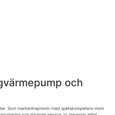
bergvärmepump och
igheter. Som markentreprenör med spetskompetens inom
, injustering och löpande service. Vi anpassar alltid