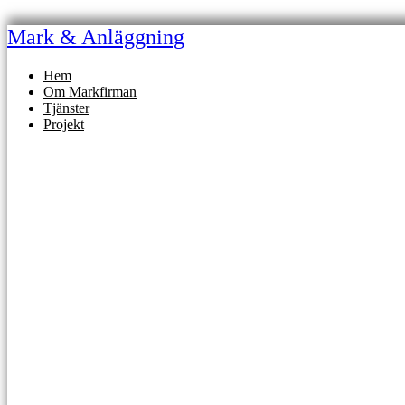
Skip
to
Mark & Anläggning
content
Hem
Om Markfirman
Tjänster
Projekt