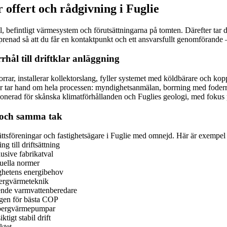
offert och rådgivning i Fuglie
fil, befintligt värmesystem och förutsättningarna på tomten. Därefter t
prenad så att du får en kontaktpunkt och ett ansvarsfullt genomförande – 
rhål till driftklar anläggning
orrar, installerar kollektorslang, fyller systemet med köldbärare och 
er tar hand om hela processen: myndighetsanmälan, borrning med foderr
ionerad för skånska klimatförhållanden och Fuglies geologi, med fokus 
t och samma tak
srättsföreningar och fastighetsägare i Fuglie med omnejd. Här är exempel
g till driftsättning
usive fabrikatval
tuella normer
ighetens energibehov
 bergvärmeteknik
ående varmvattenberedare
ngen för bästa COP
v bergvärmepumpar
tigt stabil drift
ktet