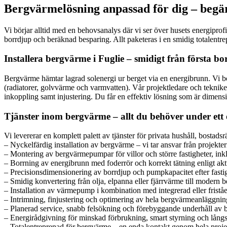
Bergvärmelösning anpassad för dig – begär 
Vi börjar alltid med en behovsanalys där vi ser över husets energipro
borrdjup och beräknad besparing. Allt paketeras i en smidig totalentre
Installera bergvärme i Fuglie – smidigt från första bor
Bergvärme hämtar lagrad solenergi ur berget via en energibrunn. Vi b
(radiatorer, golvvärme och varmvatten). Vår projektledare och teknik
inkoppling samt injustering. Du får en effektiv lösning som är dimens
Tjänster inom bergvärme – allt du behöver under et
Vi levererar en komplett palett av tjänster för privata hushåll, bostad
– Nyckelfärdig installation av bergvärme – vi tar ansvar från projekterin
– Montering av bergvärmepumpar för villor och större fastigheter, inkl
– Borrning av energibrunn med foderrör och korrekt tätning enligt ak
– Precisionsdimensionering av borrdjup och pumpkapacitet efter fast
– Smidig konvertering från olja, elpanna eller fjärrvärme till modern
– Installation av värmepump i kombination med integrerad eller frist
– Intrimning, finjustering och optimering av hela bergvärmeanläggni
– Planerad service, snabb felsökning och förebyggande underhåll a
– Energirådgivning för minskad förbrukning, smart styrning och långsik
– Totalentreprenad för bergvärme – en enda kontakt genom hela proje