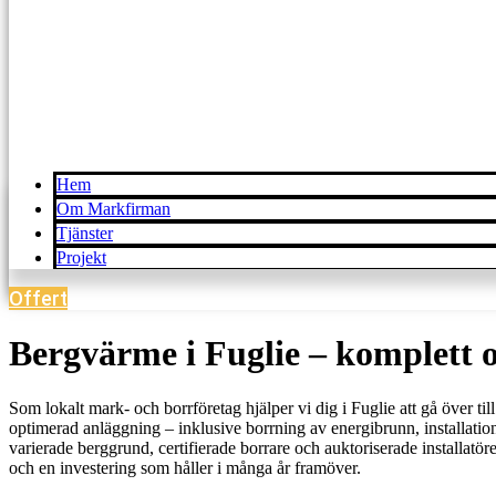
Hem
Om Markfirman
Tjänster
Projekt
Offert
Bergvärme i Fuglie – komplett o
Som lokalt mark- och borrföretag hjälper vi dig i Fuglie att gå över ti
optimerad anläggning – inklusive borrning av energibrunn, installati
varierade berggrund, certifierade borrare och auktoriserade installatö
och en investering som håller i många år framöver.