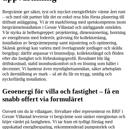
Bergvärme ger säker, tyst och mycket energieffektiv värme året runt
– och med rätt partner blir det en enkel resa från första planering till
driftsatt anläggning. Vi är ett markföretag med spetskompetens inom
bergvärmeinstallation i Gessie Villastad och närliggande områden.
Vår styrka är helhetsgreppet: projektering, dimensionering, borrning
av energibrunn med foderrör, grävning för kollektorslang,
installation av bergvärmepump samt injustering och optimering.
Skånsk geologi kan variera med överlagrande jordlager och skilda
bergdjup; därför anpassar vi brunnsdjup, kollektorlängd och flöden
efter din fastighet och förbrukningsprofil. Resultatet blir låg
driftskostnad, stabil inomhuskomfort och en lösning som håller i
decennier. Vi hanterar även myndighetsanmälan, säker arbetsplats
och återställning av mark – så att du får en trygg, smidig och
nyckelfärdig installation.
Geoenergi för villa och fastighet – få en
snabb offert via formuläret
Oavsett om du är villaägare, förvaltare eller representerar en BRF i
Gessie Villastad levererar vi bergvärme som sänker energinotan och
höjer värdet på fastigheten. Vi tar fram ett tydligt förslag med
uppskattad energibesparing, rekommenderad pumpstorlek och