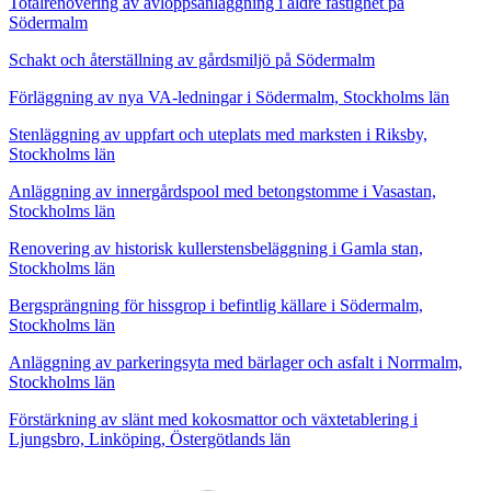
Totalrenovering av avloppsanläggning i äldre fastighet på
Södermalm
Schakt och återställning av gårdsmiljö på Södermalm
Förläggning av nya VA-ledningar i Södermalm, Stockholms län
Stenläggning av uppfart och uteplats med marksten i Riksby,
Stockholms län
Anläggning av innergårdspool med betongstomme i Vasastan,
Stockholms län
Renovering av historisk kullerstensbeläggning i Gamla stan,
Stockholms län
Bergsprängning för hissgrop i befintlig källare i Södermalm,
Stockholms län
Anläggning av parkeringsyta med bärlager och asfalt i Norrmalm,
Stockholms län
Förstärkning av slänt med kokosmattor och växtetablering i
Ljungsbro, Linköping, Östergötlands län