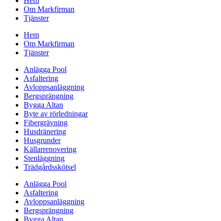
Hem
Om Markfirman
Tjänster
Hem
Om Markfirman
Tjänster
Anlägga Pool
Asfaltering
Avloppsanläggning
Bergsprängning
Bygga Altan
Byte av rörledningar
Fibergrävning
Husdränering
Husgrunder
Källarrenovering
Stenläggning
Trädgårdsskötsel
Anlägga Pool
Asfaltering
Avloppsanläggning
Bergsprängning
Bygga Altan