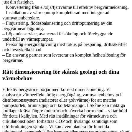
just din fastighet.
– Konvertering från el/olja/fjärrvärme till effektiv bergvärmelösning.
– Installation av värmepump kompletterad med integrerad
varmvattenberedare.
– Finjustering, flödesbalansering och driftoptimering av din
bergvärmeanläggning.
– Löpande service, avancerad felsökning och förebyggande
underhåll av värmepumpar.
– Personlig energirådgivning med fokus på besparing, driftsäkerhet
och livscykelkostnad.
– En ansvarig partner som levererar en komplett helhetslösning för
bergvärme.
Rätt dimensionering för skånsk geologi och dina
värmebehov
Effektiv bergvärme börjar med korrekt dimensionering. Vi
analyserar värmeeffekt, årlig energiåtgång, varmvattenbehov och
distributionssystem (radiatorer eller golvvärme) för att matcha
pumpstorlek, brunnsdjup och kollektorlängd. I Skåne kan mäktiga
jordlager kräva längre foderrör och påverka borrmetod – vi tar höjd
för detta i kalkylen. Med rätt inställningar för värmekurva och
cirkulationsflöden förbättras COP och livslängd samtidigt som
elförbrukningen sjunker. Vi kan även planera för framtida
utbyggnad, exempelvis fler brunnar eller extra tappvarmvatten, så att