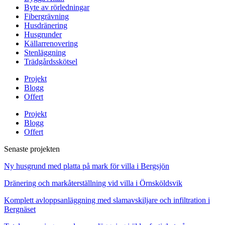
Byte av rörledningar
Fibergrävning
Husdränering
Husgrunder
Källarrenovering
Stenläggning
Trädgårdsskötsel
Projekt
Blogg
Offert
Projekt
Blogg
Offert
Senaste projekten
Ny husgrund med platta på mark för villa i Bergsjön
Dränering och markåterställning vid villa i Örnsköldsvik
Komplett avloppsanläggning med slamavskiljare och infiltration i
Bergnäset