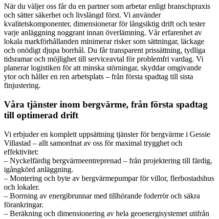
När du väljer oss får du en partner som arbetar enligt branschpraxis
och sätter säkerhet och livslängd först. Vi använder
kvalitetskomponenter, dimensionerar för långsiktig drift och tester
varje anläggning noggrant innan överlämning. Vår erfarenhet av
lokala markförhållanden minimerar risker som sättningar, läckage
och onödigt djupa borrhål. Du får transparent prissättning, tydliga
tidsramar och möjlighet till serviceavtal för problemfri vardag. Vi
planerar logistiken för att minska störningar, skyddar omgivande
ytor och håller en ren arbetsplats – från första spadtag till sista
finjustering.
Våra tjänster inom bergvärme, från första spadtag
till optimerad drift
Vi erbjuder en komplett uppsättning tjänster för bergvärme i Gessie
Villastad – allt samordnat av oss för maximal trygghet och
effektivitet:
– Nyckelfärdig bergvärmeentreprenad – från projektering till färdig,
igångkörd anläggning.
– Montering och byte av bergvärmepumpar för villor, flerbostadshus
och lokaler.
– Borrning av energibrunnar med tillhörande foderrör och säkra
förankringar.
– Beräkning och dimensionering av hela geoenergisystemet utifrån