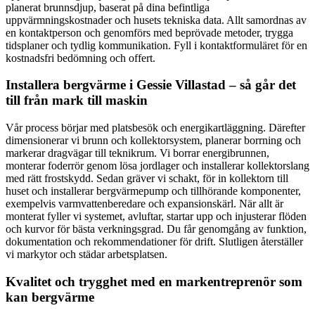
planerat brunnsdjup, baserat på dina befintliga
uppvärmningskostnader och husets tekniska data. Allt samordnas av
en kontaktperson och genomförs med beprövade metoder, trygga
tidsplaner och tydlig kommunikation. Fyll i kontaktformuläret för en
kostnadsfri bedömning och offert.
Installera bergvärme i Gessie Villastad – så går det
till från mark till maskin
Vår process börjar med platsbesök och energikartläggning. Därefter
dimensionerar vi brunn och kollektorsystem, planerar borrning och
markerar dragvägar till teknikrum. Vi borrar energibrunnen,
monterar foderrör genom lösa jordlager och installerar kollektorslang
med rätt frostskydd. Sedan gräver vi schakt, för in kollektorn till
huset och installerar bergvärmepump och tillhörande komponenter,
exempelvis varmvattenberedare och expansionskärl. När allt är
monterat fyller vi systemet, avluftar, startar upp och injusterar flöden
och kurvor för bästa verkningsgrad. Du får genomgång av funktion,
dokumentation och rekommendationer för drift. Slutligen återställer
vi markytor och städar arbetsplatsen.
Kvalitet och trygghet med en markentreprenör som
kan bergvärme