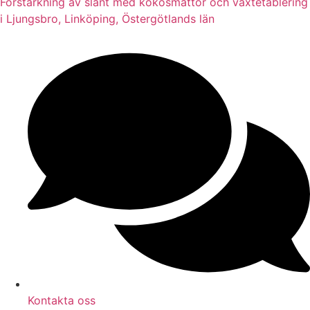
Förstärkning av slänt med kokosmattor och växtetablering
i Ljungsbro, Linköping, Östergötlands län
Kontakta oss