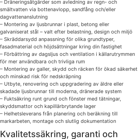
– Dräneringsåtgärder som avledning av regn- och
smältvatten via bottenavlopp, sandfång och/eller
dagvattenanslutning
– Montering av ljusbrunnar i plast, betong eller
galvaniserat stål – valt efter belastning, design och miljö
– Skräddarsydd anpassning för olika grundtyper,
fasadmaterial och höjdsättningar kring din fastighet
– Förbättring av dagsljus och ventilation i källarutrymmen
för mer användbara och trivliga rum
– Montering av galler, skydd och räcken för ökad säkerhet
och minskad risk för nedskräpning
– Utbyte, renovering och uppgradering av äldre eller
skadade ljusbrunnar till moderna, dränerade system
– Fuktsäkring runt grund och fönster med tätningar,
skyddsmattor och kapillärbrytande lager
– Helhetsleverans från planering och beräkning till
markarbeten, montage och slutlig dokumentation
Kvalitetssäkring, garanti och