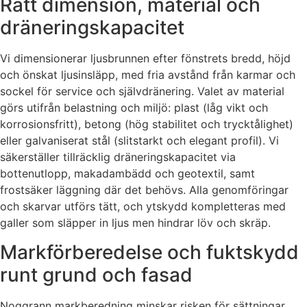
Rätt dimension, material och
dräneringskapacitet
Vi dimensionerar ljusbrunnen efter fönstrets bredd, höjd
och önskat ljusinsläpp, med fria avstånd från karmar och
sockel för service och självdränering. Valet av material
görs utifrån belastning och miljö: plast (låg vikt och
korrosionsfritt), betong (hög stabilitet och trycktålighet)
eller galvaniserat stål (slitstarkt och elegant profil). Vi
säkerställer tillräcklig dräneringskapacitet via
bottenutlopp, makadambädd och geotextil, samt
frostsäker läggning där det behövs. Alla genomföringar
och skarvar utförs tätt, och ytskydd kompletteras med
galler som släpper in ljus men hindrar löv och skräp.
Markförberedelse och fuktskydd
runt grund och fasad
Noggrann markberedning minskar risken för sättningar