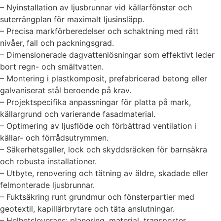
– Nyinstallation av ljusbrunnar vid källarfönster och
suterrängplan för maximalt ljusinsläpp.
– Precisa markförberedelser och schaktning med rätt
nivåer, fall och packningsgrad.
– Dimensionerade dagvattenlösningar som effektivt leder
bort regn- och smältvatten.
– Montering i plastkomposit, prefabricerad betong eller
galvaniserat stål beroende på krav.
– Projektspecifika anpassningar för platta på mark,
källargrund och varierande fasadmaterial.
– Optimering av ljusflöde och förbättrad ventilation i
källar- och förrådsutrymmen.
– Säkerhetsgaller, lock och skyddsräcken för barnsäkra
och robusta installationer.
– Utbyte, renovering och tätning av äldre, skadade eller
felmonterade ljusbrunnar.
– Fuktsäkring runt grundmur och fönsterpartier med
geotextil, kapillärbrytare och täta anslutningar.
– Helhetsleverans: planering, material, transporter,