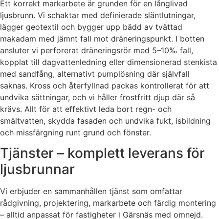
Ett korrekt markarbete är grunden för en långlivad
ljusbrunn. Vi schaktar med definierade släntlutningar,
lägger geotextil och bygger upp bädd av tvättad
makadam med jämnt fall mot dräneringspunkt. I botten
ansluter vi perforerat dräneringsrör med 5–10‰ fall,
kopplat till dagvattenledning eller dimensionerad stenkista
med sandfång, alternativt pumplösning där självfall
saknas. Kross och återfyllnad packas kontrollerat för att
undvika sättningar, och vi håller frostfritt djup där så
krävs. Allt för att effektivt leda bort regn- och
smältvatten, skydda fasaden och undvika fukt, isbildning
och missfärgning runt grund och fönster.
Tjänster – komplett leverans för
ljusbrunnar
Vi erbjuder en sammanhållen tjänst som omfattar
rådgivning, projektering, markarbete och färdig montering
– alltid anpassat för fastigheter i Gärsnäs med omnejd.