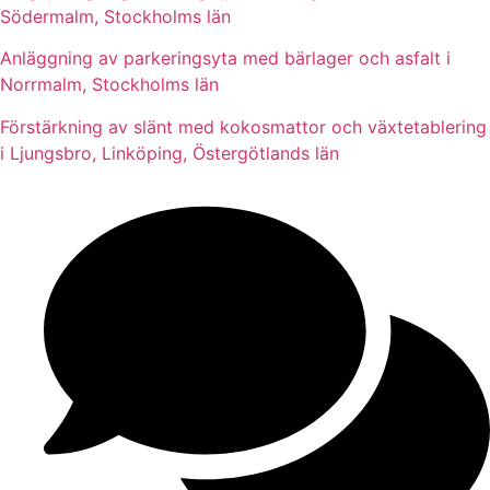
Södermalm, Stockholms län
Anläggning av parkeringsyta med bärlager och asfalt i
Norrmalm, Stockholms län
Förstärkning av slänt med kokosmattor och växtetablering
i Ljungsbro, Linköping, Östergötlands län