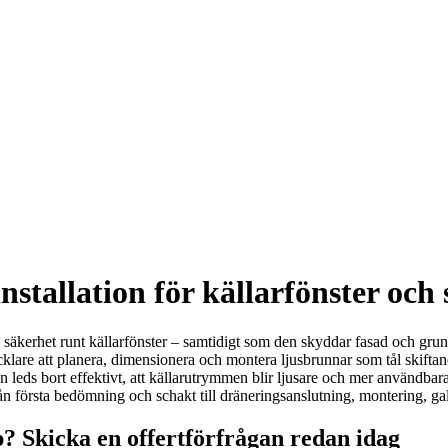
stallation för källarfönster och
ch säkerhet runt källarfönster – samtidigt som den skyddar fasad och gru
ecklare att planera, dimensionera och montera ljusbrunnar som tål skift
ten leds bort effektivt, att källarutrymmen blir ljusare och mer användbar
rån första bedömning och schakt till dräneringsanslutning, montering, gal
? Skicka en offertförfrågan redan idag