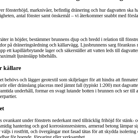
r fönsterhöjd, marknivåer, befintlig dränering och hur dagvatten ska ha
stigheten, antal fönster samt önskemål – vi återkommer snabbt med försl
mäter in höjder, bestämmer brunnens djup och bredd i relation till fönst
 skador på dräneringsledning och källarvägg. Ljusbrunnens sarg förankra
p ett kapillärbrytande lager och säkerställer att vatten leds till dagvatte
aximalt ljusinsläpp bibehålls.
r källare
är det behövs och lägger geotextil som skiljelager för att hindra att finma
gsrör eller dränslang placeras med jämnt fall (typiskt 1:200) mot dagvatt
amtida underhåll, formar en svagt lutande botten i brunnen och ser till 
rpartier.
et
ovankant under fönstrets nederkant med tillräcklig frihöjd för stänk- oc
smidig hantering och god korrosionsresistens, armerad betong lämpar sig 
r väljs i rostfritt, och övergångar mot fasad tätas för att skydda isolerin
ndbar för boende, förvaring eller verksamhet.