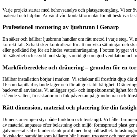
Varje projekt startar med behovsanalys och platsgenomgång. Vi ser öve
material och tidplan. Använd vårt kontaktformulär för att beskriva fa
Professionell montering av ljusbrunn i Genarp
En säker och hållbar ljusbrunn handlar om rätt metod i varje steg. Vi 
korrekt fall. Schakt sker kontrollerat för att undvika sättningar och
eller godkänd fog för att hindra vatteninträngning. I botten bygger vi up
för säkerhet och skydd mot skräp, samtidigt som god ventilation och m
Markförberedelse och dränering – grunden för en tor
Hållbar installation börjar i marken. Vi schaktar till frostfritt djup d
16 som kapillärbrytande lager och för att ge stabil bärighet. Dränerin
backventil användas. Vi anlägger spol- och inspektionsmöjlighet för fr
stående vatten, frostskador och fuktpåverkan på grundmurar och fönste
Rätt dimension, material och placering för din fastigh
Dimensioneringen styr både funktion och livslängd. Vi håller brunnens 
av material anpassas efter belastning och miljö: formsprutad plast ger 
galvaniserat stål erbjuder slank profil med hög hållfasthet. Infästninga
fuktskador, samtidigt som källaren blir ljusare, tryggare och mer anvä