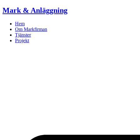
Skip
Mark & Anläggning
to
content
Hem
Om Markfirman
Tjänster
Projekt