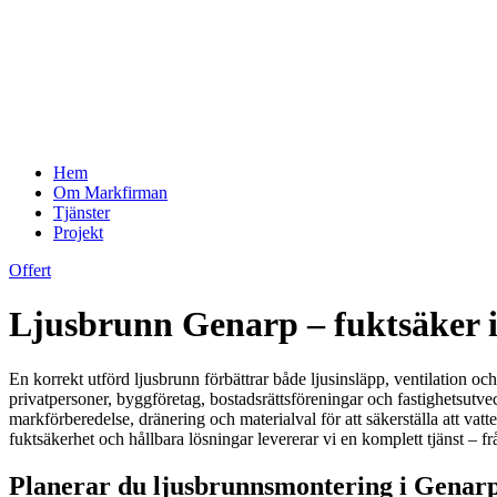
Hem
Om Markfirman
Tjänster
Projekt
Offert
Ljusbrunn Genarp – fuktsäker in
En korrekt utförd ljusbrunn förbättrar både ljusinsläpp, ventilation o
privatpersoner, byggföretag, bostadsrättsföreningar och fastighetsutv
markförberedelse, dränering och materialval för att säkerställa att vat
fuktsäkerhet och hållbara lösningar levererar vi en komplett tjänst – f
Planerar du ljusbrunnsmontering i Genarp