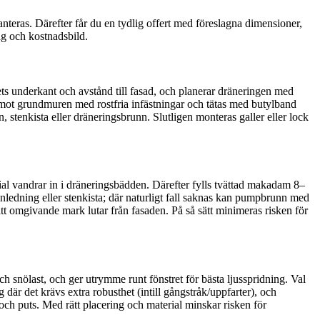
nteras. Därefter får du en tydlig offert med föreslagna dimensioner,
ag och kostnadsbild.
rets underkant och avstånd till fasad, och planerar dräneringen med
s mot grundmuren med rostfria infästningar och tätas med butylband
n, stenkista eller dräneringsbrunn. Slutligen monteras galler eller lock
terial vandrar in i dräneringsbädden. Därefter fylls tvättad makadam 8–
enledning eller stenkista; där naturligt fall saknas kan pumpbrunn med
att omgivande mark lutar från fasaden. På så sätt minimeras risken för
h snölast, och ger utrymme runt fönstret för bästa ljusspridning. Val
där det krävs extra robusthet (intill gångstråk/uppfarter), och
g och puts. Med rätt placering och material minskar risken för