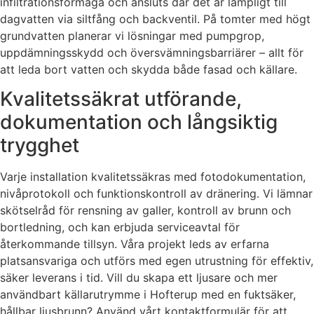
infiltrationsförmåga och ansluts där det är lämpligt till
dagvatten via siltfång och backventil. På tomter med högt
grundvatten planerar vi lösningar med pumpgrop,
uppdämningsskydd och översvämningsbarriärer – allt för
att leda bort vatten och skydda både fasad och källare.
Kvalitetssäkrat utförande,
dokumentation och långsiktig
trygghet
Varje installation kvalitetssäkras med fotodokumentation,
nivåprotokoll och funktionskontroll av dränering. Vi lämnar
skötselråd för rensning av galler, kontroll av brunn och
bortledning, och kan erbjuda serviceavtal för
återkommande tillsyn. Våra projekt leds av erfarna
platsansvariga och utförs med egen utrustning för effektiv,
säker leverans i tid. Vill du skapa ett ljusare och mer
användbart källarutrymme i Hofterup med en fuktsäker,
hållbar ljusbrunn? Använd vårt kontaktformulär för att