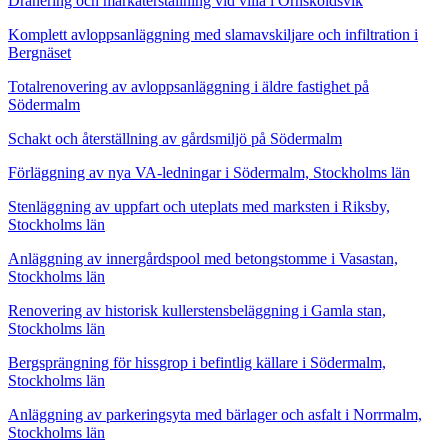
Dränering och markåterställning vid villa i Örnsköldsvik
Komplett avloppsanläggning med slamavskiljare och infiltration i
Bergnäset
Totalrenovering av avloppsanläggning i äldre fastighet på
Södermalm
Schakt och återställning av gårdsmiljö på Södermalm
Förläggning av nya VA-ledningar i Södermalm, Stockholms län
Stenläggning av uppfart och uteplats med marksten i Riksby,
Stockholms län
Anläggning av innergårdspool med betongstomme i Vasastan,
Stockholms län
Renovering av historisk kullerstensbeläggning i Gamla stan,
Stockholms län
Bergsprängning för hissgrop i befintlig källare i Södermalm,
Stockholms län
Anläggning av parkeringsyta med bärlager och asfalt i Norrmalm,
Stockholms län