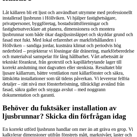
Låt källaren bli ett ljust och användbart utrymme med professionellt
installerad ljusbrunn i Höllviken. Vi hjälper fastighetsägare,
privatpersoner, byggföretag, bostadsrättsföreningar och
fastighetsutvecklare att planera, dimensionera och montera
ljusbrunnar som både ökar dagsljusinsläppet och skyddar grund och
fasad mot fukt. Med lokal erfarenhet av markförhållanden i
Höllviken – sandiga jordar, kustnära klimat och periodvis hög
nederbörd – projekterar vi lösningar där dränering, markförberedelse
och materialval samspelar för lång hållbarhet. Vårt arbetssätt är
tekniskt förankrat, från geotextil och kapillärbrytande lager till
korrekt anslutning mot dagvatten eller stenkista. Resultatet blir
ljusare källarrum, bättre ventilation runt källarfönster och säkra,
lättskötta installationer som tål tidens påverkan. Vi levererar felfria
detaljer – rätt nivå mot fönsterbröstning, tillräckligt avstånd från
fasad, säkra galler och snygga avslut – med noggrann
dokumentation och garanti.
Behöver du fuktsäker installation av
ljusbrunnar? Skicka din förfrågan idag
En korrekt utförd ljusbrunn handlar om mer än att gräva en grop. Vi
kalkylerar dimensioner utifrån fönstrets mått, marknivåer, laster och