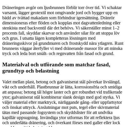
Dräneringen avgör om ljusbrunnen förblir torr över tid. Vi schaktar
varsamt, lägger geotextil mot omgivande jord och bygger upp en
bädd av tvättad makadam som förhindrar igensättning. Dränrör
dimensioneras efter flöden och kopplas mot dagvattenledning eller
stenkista med backventil där det behövs. Vi säkerställer minst 1–2
procents fall, skyddar skarvar och använder silar för att stoppa löv
och grus. I utsatta lägen kompletteras lösningen med
dräneringsskivor på grundmuren och frostskydd nära ytlagren. Runt
brunnens väggar återfyller vi med dränerande massor för att minska
tryck och leda bort smält- och regnvatten från fasad och grund.
Materialval och utförande som matchar fasad,
grundtyp och belastning
Valet mellan plast, betong och galvaniserat stål påverkar livslängd,
vikt och underhåll. Plastbrunnar är lätta, korrosionsfria och smidiga
att anpassa; betong tål högre laster och ger robusthet vid trafikerade
ytor; galvaniserat stål kombinerar slank design med god styrka. Vi
väljer material efter marktryck, närliggande gång- eller uppfartsytor
och önskat uttryck. Anslutningar mot puts, tegel eller skivmaterial
tätas med passande fogsystem och skyddslister för att undvika
kapillär uppsugning. Invändiga ytor utformas för att reflektera ljus
och underlätta dränering, och överkant förses med galler eller lock