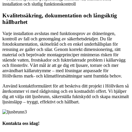
installation och slutlig funktionskontroll
Kvalitetssäkring, dokumentation och långsiktig
hållbarhet
Varje installation avslutas med funktionsprov av dräneringen,
kontroll av fall och genomgång av säkerhetsdetaljer. Du får
fotodokumentation, skötselråd och en enkel underhållsplan för
rensning av galler och silar. Genom korrekt dimensionering, rätt
material och beprövade montageprinciper minimeras risken för
stående vatten, frostskador och fuktrelaterade problem i källarvägg
och fönsterliv. Vårt mål är att ge dig ett ljusare, torrare och mer
användbart källarutrymme – med lösningar anpassade för
Höllvikens mark- och klimatförutsättningar samt framtida behov.
Använd kontaktformuläret för att beskriva ditt projekt i Höllviken så
återkommer vi med rådgivning och en kostnadsfri offert. Vi hjälper
dig att välja rätt ljusbrunn, säkerställa fuktskydd och skapa maximalt
ljusinsläpp – tryggt, effektivt och hållbart.
Kontakta oss idag!