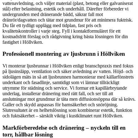
vattenavledning, och väljer material (plast, betong eller galvaniserat
stål) efter belastning, estetik och underhåll. Därefter förbereder vi
undergrunden med dränerande bädd, säkrar fall mot
dränrör/dagvatten och tätar mot grundmur för att minimera fuktrisk.
Du får ett tydligt upplägg med tidplan, fast pris och
kvalitetskontroller i varje steg. Fyll i kontaktformuläret för ett
kostnadsfritt förslag och rådgivning kring bästa lösningen för din
fastighet i Höllviken.
Professionell montering av ljusbrunn i Höllviken
Vi monterar ljusbrunnar i Höllviken enligt branschpraxis med fokus
på ljusinsläpp, ventilation och säker avledning av vatten. Höjd- och
sidolägen mäts in så att ljusbrunnen harmonierar med källarfönstrets
underkant och fasadlinje, samtidigt som vi lämnar tillräckligt
utrymme för städning och service. Vi formar ett kapillärbrytande
underlag, installerar dränering med rätt fall, och ser till att
anslutningar mot grundmur är täta men diffusionsöppna där så krävs.
Galler och skydd anpassas för barnsäkerhet och snöröjning.
Slutresultatet är en helhetslösning som kombinerar estetik, funktion
och fuktsäkerhet – särskilt viktig i kustklimatet runt Höllviken.
Markförberedelse och dränering – nyckeln till en
torr, hållbar lösning