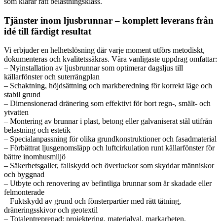
som klarar rätt belastningsklass.
Tjänster inom ljusbrunnar – komplett leverans från
idé till färdigt resultat
Vi erbjuder en helhetslösning där varje moment utförs metodiskt,
dokumenteras och kvalitetssäkras. Våra vanligaste uppdrag omfattar:
– Nyinstallation av ljusbrunnar som optimerar dagsljus till
källarfönster och suterrängplan
– Schaktning, höjdsättning och markberedning för korrekt läge och
stabil grund
– Dimensionerad dränering som effektivt för bort regn-, smält- och
ytvatten
– Montering av brunnar i plast, betong eller galvaniserat stål utifrån
belastning och estetik
– Specialanpassning för olika grundkonstruktioner och fasadmaterial
– Förbättrat ljusgenomsläpp och luftcirkulation runt källarfönster för
bättre inomhusmiljö
– Säkerhetsgaller, fallskydd och överluckor som skyddar människor
och byggnad
– Utbyte och renovering av befintliga brunnar som är skadade eller
felmonterade
– Fuktskydd av grund och fönsterpartier med rätt tätning,
dräneringsskivor och geotextil
– Totalentreprenad: projektering, materialval, markarbeten,