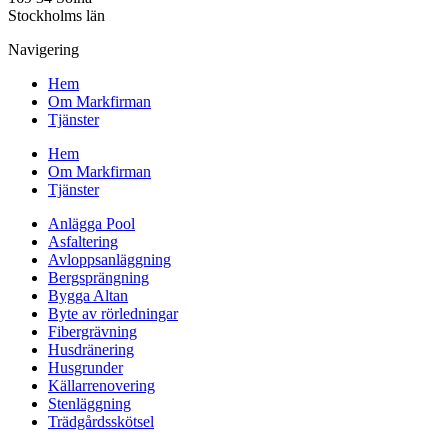
Stockholms län
Navigering
Hem
Om Markfirman
Tjänster
Hem
Om Markfirman
Tjänster
Anlägga Pool
Asfaltering
Avloppsanläggning
Bergsprängning
Bygga Altan
Byte av rörledningar
Fibergrävning
Husdränering
Husgrunder
Källarrenovering
Stenläggning
Trädgårdsskötsel