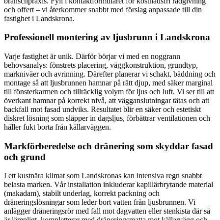
branschpraxis. Fyll i kontaktformuläret för kostnadsfri rådgivning
och offert – vi återkommer snabbt med förslag anpassade till din
fastighet i Landskrona.
Professionell montering av ljusbrunn i Landskrona
Varje fastighet är unik. Därför börjar vi med en noggrann
behovsanalys: fönstrets placering, väggkonstruktion, grundtyp,
marknivåer och avrinning. Därefter planerar vi schakt, bäddning och
montage så att ljusbrunnen hamnar på rätt djup, med säker marginal
till fönsterkarmen och tillräcklig volym för ljus och luft. Vi ser till att
överkant hamnar på korrekt nivå, att vägganslutningar tätas och att
backfall mot fasad undviks. Resultatet blir en säker och estetiskt
diskret lösning som släpper in dagsljus, förbättrar ventilationen och
håller fukt borta från källarväggen.
Markförberedelse och dränering som skyddar fasad
och grund
I ett kustnära klimat som Landskronas kan intensiva regn snabbt
belasta marken. Vår installation inkluderar kapillärbrytande material
(makadam), stabilt underlag, korrekt packning och
dräneringslösningar som leder bort vatten från ljusbrunnen. Vi
anlägger dräneringsrör med fall mot dagvatten eller stenkista där så
är lämpligt, kompletterar med dräneringsmatta mot källarvägg och