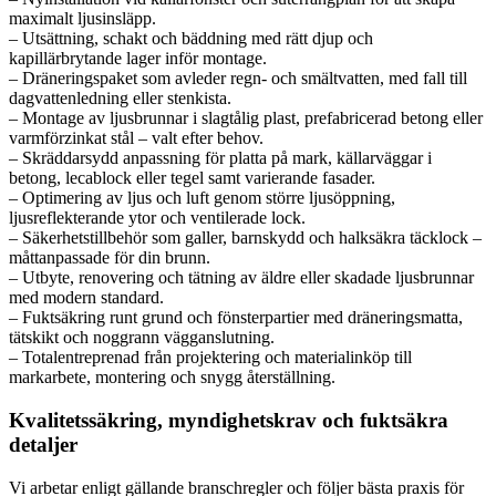
maximalt ljusinsläpp.
– Utsättning, schakt och bäddning med rätt djup och
kapillärbrytande lager inför montage.
– Dräneringspaket som avleder regn- och smältvatten, med fall till
dagvattenledning eller stenkista.
– Montage av ljusbrunnar i slagtålig plast, prefabricerad betong eller
varmförzinkat stål – valt efter behov.
– Skräddarsydd anpassning för platta på mark, källarväggar i
betong, lecablock eller tegel samt varierande fasader.
– Optimering av ljus och luft genom större ljusöppning,
ljusreflekterande ytor och ventilerade lock.
– Säkerhetstillbehör som galler, barnskydd och halksäkra täcklock –
måttanpassade för din brunn.
– Utbyte, renovering och tätning av äldre eller skadade ljusbrunnar
med modern standard.
– Fuktsäkring runt grund och fönsterpartier med dräneringsmatta,
tätskikt och noggrann vägganslutning.
– Totalentreprenad från projektering och materialinköp till
markarbete, montering och snygg återställning.
Kvalitetssäkring, myndighetskrav och fuktsäkra
detaljer
Vi arbetar enligt gällande branschregler och följer bästa praxis för