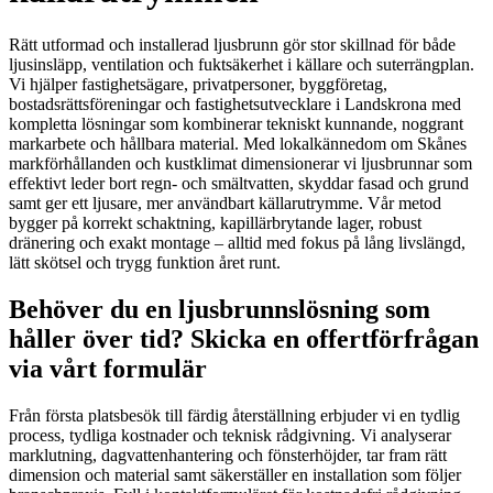
Rätt utformad och installerad ljusbrunn gör stor skillnad för både
ljusinsläpp, ventilation och fuktsäkerhet i källare och suterrängplan.
Vi hjälper fastighetsägare, privatpersoner, byggföretag,
bostadsrättsföreningar och fastighetsutvecklare i Landskrona med
kompletta lösningar som kombinerar tekniskt kunnande, noggrant
markarbete och hållbara material. Med lokalkännedom om Skånes
markförhållanden och kustklimat dimensionerar vi ljusbrunnar som
effektivt leder bort regn- och smältvatten, skyddar fasad och grund
samt ger ett ljusare, mer användbart källarutrymme. Vår metod
bygger på korrekt schaktning, kapillärbrytande lager, robust
dränering och exakt montage – alltid med fokus på lång livslängd,
lätt skötsel och trygg funktion året runt.
Behöver du en ljusbrunnslösning som
håller över tid? Skicka en offertförfrågan
via vårt formulär
Från första platsbesök till färdig återställning erbjuder vi en tydlig
process, tydliga kostnader och teknisk rådgivning. Vi analyserar
marklutning, dagvattenhantering och fönsterhöjder, tar fram rätt
dimension och material samt säkerställer en installation som följer