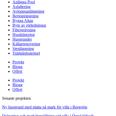
Anlägga Pool
Asfaltering
Avloppsanläggning
Bergsprängning
Bygga Altan
Byte av rörledningar
Fibergrävning
Husdränering
Husgrunder
Källarrenovering
Stenläggning
Trädgårdsskötsel
Projekt
Blogg
Offert
Projekt
Blogg
Offert
Senaste projekten
Ny husgrund med platta på mark för villa i Bergsjön
Dränering och markåterställning vid villa i Örnsköldsvik