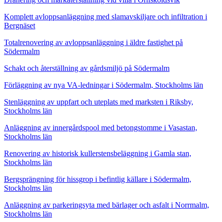
Komplett avloppsanläggning med slamavskiljare och infiltration i
Bergnäset
Totalrenovering av avloppsanläggning i äldre fastighet på
Södermalm
Schakt och återställning av gårdsmiljö på Södermalm
Förläggning av nya VA-ledningar i Södermalm, Stockholms län
Stenläggning av uppfart och uteplats med marksten i Riksby,
Stockholms län
Anläggning av innergårdspool med betongstomme i Vasastan,
Stockholms län
Renovering av historisk kullerstensbeläggning i Gamla stan,
Stockholms län
Bergsprängning för hissgrop i befintlig källare i Södermalm,
Stockholms län
Anläggning av parkeringsyta med bärlager och asfalt i Norrmalm,
Stockholms län