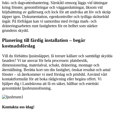
fukt- och dagvattenhantering. Särskild omsorg läggs vid tätningar
kring fönster, genomföringar och vägganslutningar, liksom vid
höjdsättning av gallersarg och lock för att undvika att löv och skräp
täpper igen. Dokumentation, egenkontroller och tydliga skötselråd
ingår. På förfrågan kan vi samordna med övriga mark- och
dräneringsarbeten runt fastigheten för en helhet som stärker
grundens skydd.
Planering till färdig installation – begär
kostnadsförslag
Vill du förbättra ljusinsläppet, få torrare källare och samtidigt skydda
fasaden? Vi tar ansvar för hela processen: platsbesök,
dimensionering, materialval, schakt, dränering, montage och
återställning. Berätta kort om din fastighet, önskat resultat och antal
fönster – så återkommer vi med förslag och prisbild. Använd vårt
kontaktformulär för att boka rådgivning eller begära offert. Vi
hjälper dig i Landskrona att få en säker, hållbar och estetiskt
genomtänkt ljusbrunnslösning.
Kontakta oss idag!