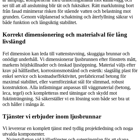
ser till att all anslutning blir tät och fuktsäker. Rätt marklutning bort
från fasad minimerar risken för stående vatten och belastning mot
grunden. Genom välplanerad schaktning och återfyllning säkrar vi
både funktion och långsiktig stabilitet.
Korrekt dimensionering och materialval för lång
livslängd
Fel dimension kan leda till vattenstuvning, skuggiga brunnar och
onödigt underhåll. Vi dimensionerar ljusbrunnen efter fönstrets mått,
markens höjdskillnader och önskad ljusöppning. Material väljs efter
krav på hållfasthet, korrosionsmotstånd och estetik: slagtålig plast för
enkel service och kostnadseffektivitet, prefabricerad betong för
maximal stabilitet, eller varmförzinkat stål för slimmad, robust
konstruktion. Alla infästningar anpassas till väggmaterial (betong,
leca, tegel) och kompletteras med tätningar och skydd mot
fuktinträngning. Så säkerställer vi en lösning som både ser bra ut
och håller i många år.
Tjänster vi erbjuder inom ljusbrunnar
Vi levererar en komplett tjänst med tydlig projektledning och noga
utvalda komponenter.
– Nyinstallation vid källarfönster och suterrängplan för att skapa