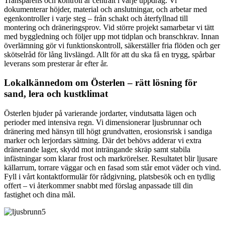
Transparens och kontroll är centralt i varje uppdrag. Vi
dokumenterar höjder, material och anslutningar, och arbetar med
egenkontroller i varje steg – från schakt och återfyllnad till
montering och dräneringsprov. Vid större projekt samarbetar vi tätt
med byggledning och följer upp mot tidplan och branschkrav. Innan
överlämning gör vi funktionskontroll, säkerställer fria flöden och ger
skötselråd för lång livslängd. Allt för att du ska få en trygg, spårbar
leverans som presterar år efter år.
Lokalkännedom om Österlen – rätt lösning för
sand, lera och kustklimat
Österlen bjuder på varierande jordarter, vindutsatta lägen och
perioder med intensiva regn. Vi dimensionerar ljusbrunnar och
dränering med hänsyn till högt grundvatten, erosionsrisk i sandiga
marker och lerjordars sättning. Där det behövs adderar vi extra
dränerande lager, skydd mot inträngande skräp samt stabila
infästningar som klarar frost och markrörelser. Resultatet blir ljusare
källarrum, torrare väggar och en fasad som står emot väder och vind.
Fyll i vårt kontaktformulär för rådgivning, platsbesök och en tydlig
offert – vi återkommer snabbt med förslag anpassade till din
fastighet och dina mål.