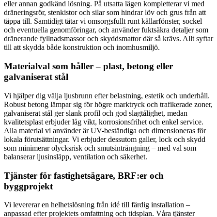
eller annan godkänd lösning. På utsatta lägen kompletterar vi med
dräneringsrör, stenkistor och silar som hindrar löv och grus från att
täppa till. Samtidigt tätar vi omsorgsfullt runt källarfönster, sockel
och eventuella genomföringar, och använder fuktsäkra detaljer som
dränerande fyllnadsmassor och skyddsmattor där så krävs. Allt syftar
till att skydda både konstruktion och inomhusmiljö.
Materialval som håller – plast, betong eller
galvaniserat stål
Vi hjälper dig välja ljusbrunn efter belastning, estetik och underhåll.
Robust betong lämpar sig för högre marktryck och trafikerade zoner,
galvaniserat stål ger slank profil och god slagtålighet, medan
kvalitetsplast erbjuder låg vikt, korrosionsfrihet och enkel service.
Alla material vi använder är UV-beständiga och dimensioneras för
lokala förutsättningar. Vi erbjuder dessutom galler, lock och skydd
som minimerar olycksrisk och smutsinträngning – med val som
balanserar ljusinsläpp, ventilation och säkerhet.
Tjänster för fastighetsägare, BRF:er och
byggprojekt
Vi levererar en helhetslösning från idé till färdig installation –
anpassad efter projektets omfattning och tidsplan. Våra tjänster