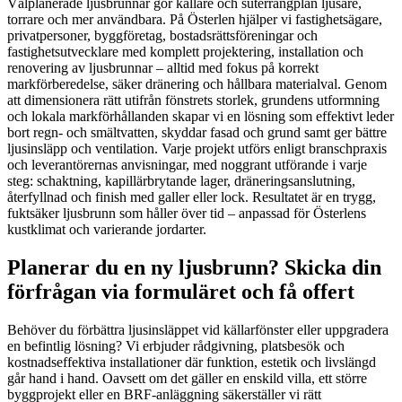
Välplanerade ljusbrunnar gör källare och suterrängplan ljusare,
torrare och mer användbara. På Österlen hjälper vi fastighetsägare,
privatpersoner, byggföretag, bostadsrättsföreningar och
fastighetsutvecklare med komplett projektering, installation och
renovering av ljusbrunnar – alltid med fokus på korrekt
markförberedelse, säker dränering och hållbara materialval. Genom
att dimensionera rätt utifrån fönstrets storlek, grundens utformning
och lokala markförhållanden skapar vi en lösning som effektivt leder
bort regn- och smältvatten, skyddar fasad och grund samt ger bättre
ljusinsläpp och ventilation. Varje projekt utförs enligt branschpraxis
och leverantörernas anvisningar, med noggrant utförande i varje
steg: schaktning, kapillärbrytande lager, dräneringsanslutning,
återfyllnad och finish med galler eller lock. Resultatet är en trygg,
fuktsäker ljusbrunn som håller över tid – anpassad för Österlens
kustklimat och varierande jordarter.
Planerar du en ny ljusbrunn? Skicka din
förfrågan via formuläret och få offert
Behöver du förbättra ljusinsläppet vid källarfönster eller uppgradera
en befintlig lösning? Vi erbjuder rådgivning, platsbesök och
kostnadseffektiva installationer där funktion, estetik och livslängd
går hand i hand. Oavsett om det gäller en enskild villa, ett större
byggprojekt eller en BRF-anläggning säkerställer vi rätt