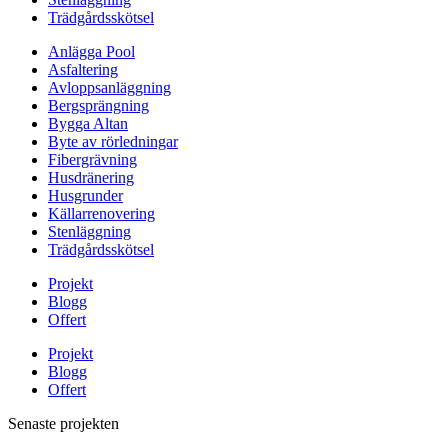
Trädgårdsskötsel
Anlägga Pool
Asfaltering
Avloppsanläggning
Bergsprängning
Bygga Altan
Byte av rörledningar
Fibergrävning
Husdränering
Husgrunder
Källarrenovering
Stenläggning
Trädgårdsskötsel
Projekt
Blogg
Offert
Projekt
Blogg
Offert
Senaste projekten