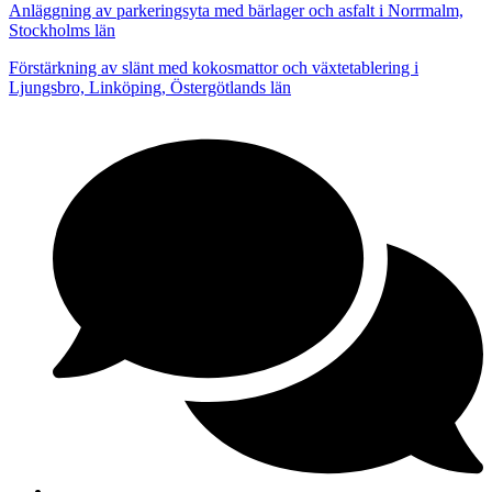
Anläggning av parkeringsyta med bärlager och asfalt i Norrmalm,
Stockholms län
Förstärkning av slänt med kokosmattor och växtetablering i
Ljungsbro, Linköping, Östergötlands län