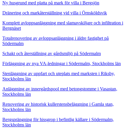
Ny husgrund med platta på mark för villa i Bergsjön
Dränering och markåterställning vid villa i Örnsköldsvik
Komplett avloppsanläggning med slamavskiljare och infiltration i
Bergnäset
Totalrenovering av avloppsanläggning i äldre fastighet på
Södermalm
Schakt och återställning av gårdsmiljö på Södermalm
Förläggning av nya VA-ledningar i Södermalm, Stockholms län
Stenläggning av uppfart och uteplats med marksten i Riksby,
Stockholms län
Anläggning av innergårdspool med betongstomme i Vasastan,
Stockholms län
Renovering av historisk kullerstensbeläggning i Gamla stan,
Stockholms län
Bergsprängning för hissgrop i befintlig källare i Södermalm,
Stockholms län