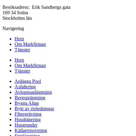
Besöksadress: Erik Sandbergs gata
169 34 Solna
Stockholms län
Navigering
Hem
Om Markfirman
Tjänster
Hem
Om Markfirman
Tjänster
Anlägga Pool
Asfaltering
Avloppsanläggning
Bergsprängning
Bygga Altan
Byte av rörledningar
Fibergrävning
Husdränering
Husgrunder
Källarrenovering
Stenläggning