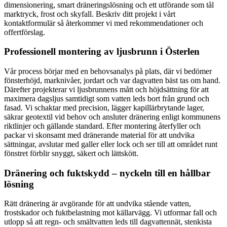
dimensionering, smart dräneringslösning och ett utförande som tål
marktryck, frost och skyfall. Beskriv ditt projekt i vårt
kontaktformulär så återkommer vi med rekommendationer och
offertförslag.
Professionell montering av ljusbrunn i Österlen
Vår process börjar med en behovsanalys på plats, där vi bedömer
fönsterhöjd, marknivåer, jordart och var dagvatten bäst tas om hand.
Därefter projekterar vi ljusbrunnens mått och höjdsättning för att
maximera dagsljus samtidigt som vatten leds bort från grund och
fasad. Vi schaktar med precision, lägger kapillärbrytande lager,
säkrar geotextil vid behov och ansluter dränering enligt kommunens
riktlinjer och gällande standard. Efter montering återfyller och
packar vi skonsamt med dränerande material för att undvika
sättningar, avslutar med galler eller lock och ser till att området runt
fönstret förblir snyggt, säkert och lättskött.
Dränering och fuktskydd – nyckeln till en hållbar
lösning
Rätt dränering är avgörande för att undvika stående vatten,
frostskador och fuktbelastning mot källarvägg. Vi utformar fall och
utlopp så att regn- och smältvatten leds till dagvattennät, stenkista