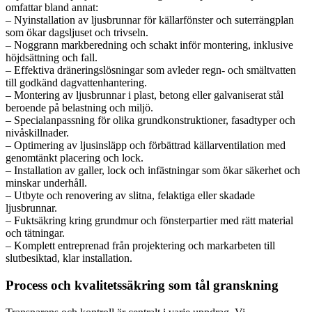
omfattar bland annat:
– Nyinstallation av ljusbrunnar för källarfönster och suterrängplan
som ökar dagsljuset och trivseln.
– Noggrann markberedning och schakt inför montering, inklusive
höjdsättning och fall.
– Effektiva dräneringslösningar som avleder regn- och smältvatten
till godkänd dagvattenhantering.
– Montering av ljusbrunnar i plast, betong eller galvaniserat stål
beroende på belastning och miljö.
– Specialanpassning för olika grundkonstruktioner, fasadtyper och
nivåskillnader.
– Optimering av ljusinsläpp och förbättrad källarventilation med
genomtänkt placering och lock.
– Installation av galler, lock och infästningar som ökar säkerhet och
minskar underhåll.
– Utbyte och renovering av slitna, felaktiga eller skadade
ljusbrunnar.
– Fuktsäkring kring grundmur och fönsterpartier med rätt material
och tätningar.
– Komplett entreprenad från projektering och markarbeten till
slutbesiktad, klar installation.
Process och kvalitetssäkring som tål granskning