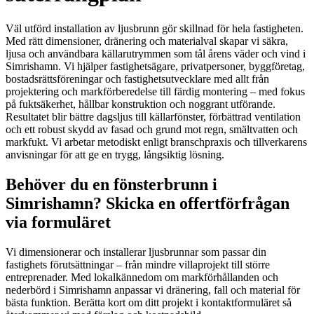
Väl utförd installation av ljusbrunn gör skillnad för hela fastigheten.
Med rätt dimensioner, dränering och materialval skapar vi säkra,
ljusa och användbara källarutrymmen som tål årens väder och vind i
Simrishamn. Vi hjälper fastighetsägare, privatpersoner, byggföretag,
bostadsrättsföreningar och fastighetsutvecklare med allt från
projektering och markförberedelse till färdig montering – med fokus
på fuktsäkerhet, hållbar konstruktion och noggrant utförande.
Resultatet blir bättre dagsljus till källarfönster, förbättrad ventilation
och ett robust skydd av fasad och grund mot regn, smältvatten och
markfukt. Vi arbetar metodiskt enligt branschpraxis och tillverkarens
anvisningar för att ge en trygg, långsiktig lösning.
Behöver du en fönsterbrunn i
Simrishamn? Skicka en offertförfrågan
via formuläret
Vi dimensionerar och installerar ljusbrunnar som passar din
fastighets förutsättningar – från mindre villaprojekt till större
entreprenader. Med lokalkännedom om markförhållanden och
nederbörd i Simrishamn anpassar vi dränering, fall och material för
bästa funktion. Berätta kort om ditt projekt i kontaktformuläret så