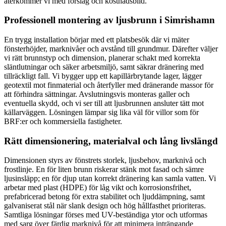
återkommer vi med förslag och kostnadsbild.
Professionell montering av ljusbrunn i Simrishamn
En trygg installation börjar med ett platsbesök där vi mäter
fönsterhöjder, marknivåer och avstånd till grundmur. Därefter väljer
vi rätt brunnstyp och dimension, planerar schakt med korrekta
släntlutningar och säker arbetsmiljö, samt säkrar dränering med
tillräckligt fall. Vi bygger upp ett kapillärbrytande lager, lägger
geotextil mot finmaterial och återfyller med dränerande massor för
att förhindra sättningar. Avslutningsvis monteras galler och
eventuella skydd, och vi ser till att ljusbrunnen ansluter tätt mot
källarväggen. Lösningen lämpar sig lika väl för villor som för
BRF:er och kommersiella fastigheter.
Rätt dimensionering, materialval och lång livslängd
Dimensionen styrs av fönstrets storlek, ljusbehov, marknivå och
frostlinje. En för liten brunn riskerar stänk mot fasad och sämre
ljusinsläpp; en för djup utan korrekt dränering kan samla vatten. Vi
arbetar med plast (HDPE) för låg vikt och korrosionsfrihet,
prefabricerad betong för extra stabilitet och ljuddämpning, samt
galvaniserat stål när slank design och hög hållfasthet prioriteras.
Samtliga lösningar förses med UV-beständiga ytor och utformas
med sarg över färdig marknivå för att minimera inträngande