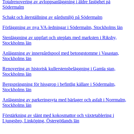
Totalrenovering av avloppsanläggning i äldre fastighet på
Södermalm
Schakt och återställning av gårdsmiljö på Södermalm
Förläggning av nya VA-ledningar i Södermalm, Stockholms län
Stenläggning av uppfart och uteplats med marksten i Riksby,
Stockholms län
Anläggning av innergårdspool med betongstomme i Vasastan,
Stockholms län
Renovering av historisk kullerstensbeläggning i Gamla stan,
Stockholms län
Bergsprängning för hissgrop i befintlig källare i Södermalm,
Stockholms län
Anläggning av parkeringsyta med bärlager och asfalt i Norrmalm,
Stockholms län
Förstärkning av slänt med kokosmattor och växtetablering i
Ljungsbro, Linköping, Östergötlands län