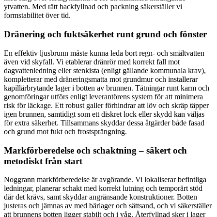
ytvatten. Med rätt backfyllnad och packning säkerställer vi
formstabilitet över tid.
Dränering och fuktsäkerhet runt grund och fönster
En effektiv ljusbrunn måste kunna leda bort regn- och smältvatten
även vid skyfall. Vi etablerar dränrör med korrekt fall mot
dagvattenledning eller stenkista (enligt gällande kommunala krav),
kompletterar med dräneringsmatta mot grundmur och installerar
kapillärbrytande lager i botten av brunnen. Tätningar runt karm och
genomföringar utförs enligt leverantörens system för att minimera
risk för läckage. Ett robust galler förhindrar att löv och skräp täpper
igen brunnen, samtidigt som ett diskret lock eller skydd kan väljas
för extra säkerhet. Tillsammans skyddar dessa åtgärder både fasad
och grund mot fukt och frostsprängning.
Markförberedelse och schaktning – säkert och
metodiskt från start
Noggrann markförberedelse är avgörande. Vi lokaliserar befintliga
ledningar, planerar schakt med korrekt lutning och temporärt stöd
där det krävs, samt skyddar angränsande konstruktioner. Botten
justeras och jämnas av med bärlager och sättsand, och vi säkerställer
att brunnens botten ligger stabilt och i våg. Återfyllnad sker i lager