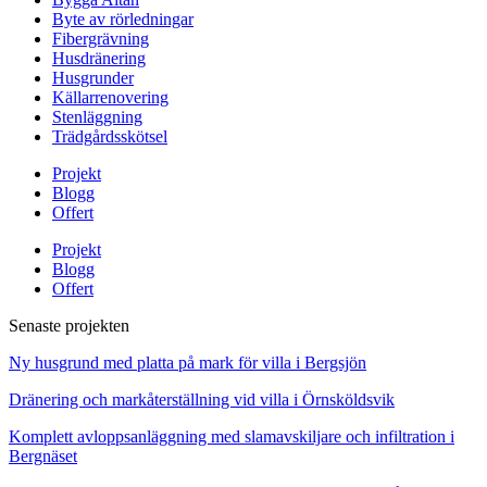
Byte av rörledningar
Fibergrävning
Husdränering
Husgrunder
Källarrenovering
Stenläggning
Trädgårdsskötsel
Projekt
Blogg
Offert
Projekt
Blogg
Offert
Senaste projekten
Ny husgrund med platta på mark för villa i Bergsjön
Dränering och markåterställning vid villa i Örnsköldsvik
Komplett avloppsanläggning med slamavskiljare och infiltration i
Bergnäset