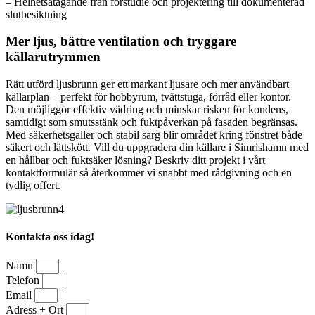
– Helhetsåtagande från förstudie och projektering till dokumenterad
slutbesiktning
Mer ljus, bättre ventilation och tryggare
källarutrymmen
Rätt utförd ljusbrunn ger ett markant ljusare och mer användbart
källarplan – perfekt för hobbyrum, tvättstuga, förråd eller kontor.
Den möjliggör effektiv vädring och minskar risken för kondens,
samtidigt som smutsstänk och fuktpåverkan på fasaden begränsas.
Med säkerhetsgaller och stabil sarg blir området kring fönstret både
säkert och lättskött. Vill du uppgradera din källare i Simrishamn med
en hållbar och fuktsäker lösning? Beskriv ditt projekt i vårt
kontaktformulär så återkommer vi snabbt med rådgivning och en
tydlig offert.
Kontakta oss idag!
Namn
Telefon
Email
Adress + Ort