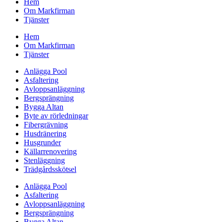
Hem
Om Markfirman
Tjänster
Hem
Om Markfirman
Tjänster
Anlägga Pool
Asfaltering
Avloppsanläggning
Bergsprängning
Bygga Altan
Byte av rörledningar
Fibergrävning
Husdränering
Husgrunder
Källarrenovering
Stenläggning
Trädgårdsskötsel
Anlägga Pool
Asfaltering
Avloppsanläggning
Bergsprängning
Bygga Altan