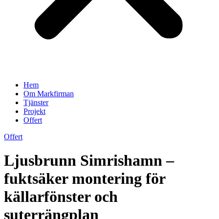
Hem
Om Markfirman
Tjänster
Projekt
Offert
Offert
Ljusbrunn Simrishamn –
fuktsäker montering för
källarfönster och
suterrängplan