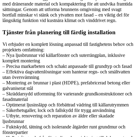
med dränerande material och kompaktering för att undvika framtida
sättningar. Genom att utforma brunnens omgivning med svagt
bortfall minskar vi stänk och ytvatten mot fasad – en viktig del för
långsiktig funktion vid kustnära klimat och vinddrivet regn.
Tjänster från planering till färdig installation
Vi erbjuder en komplett lösning anpassad till fastighetens behov och
projektets omfattning:
– Nya ljusbrunnar vid källarfönster och suterrängplan, inklusive
komplett montering
– Precisa markarbeten och schakt anpassade till grundtyp och fasad
– Effektiva dagvattenlösningar som hanterar regn- och smältvatten
utan översvämning
– Montering av brunnar i plast (HDPE), prefabricerad betong eller
galvaniserat stål
– Skräddarsydd utformning för varierande grundkonstruktioner och
fasadmaterial
– Optimerat ljusinsläpp och förbättrad vädring till källarutrymmen
– Säkerhetsgaller, lock och fallskydd för trygg användning
– Utbyte, renovering och reparation av äldre eller skadade
ljusbrunnar
– Fuktskydd, tätning och isolerande åtgärder runt grundmur och
fönsterpartier