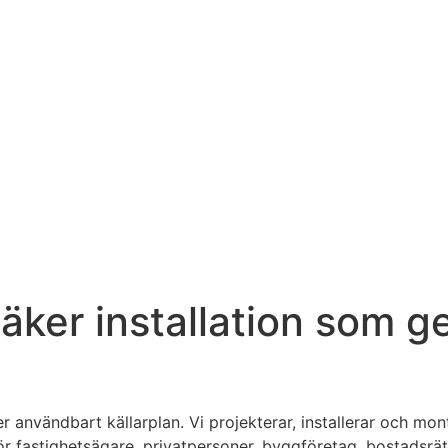
äker installation som ge
 användbart källarplan. Vi projekterar, installerar och mon
ör fastighetsägare, privatpersoner, byggföretag, bostadsrä