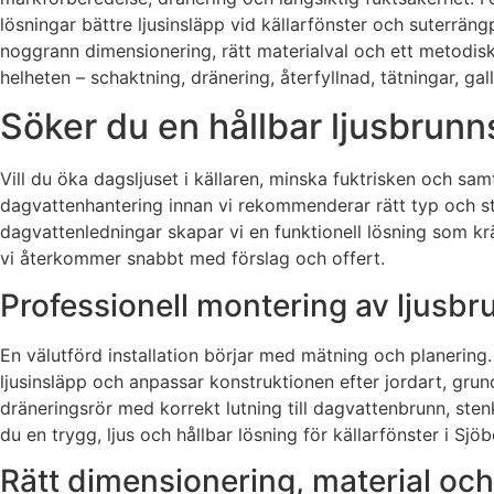
lösningar bättre ljusinsläpp vid källarfönster och suterrän
noggrann dimensionering, rätt materialval och ett metodiskt
helheten – schaktning, dränering, återfyllnad, tätningar, gal
Söker du en hållbar ljusbrunn
Vill du öka dagsljuset i källaren, minska fuktrisken och sa
dagvattenhantering innan vi rekommenderar rätt typ och st
dagvattenledningar skapar vi en funktionell lösning som kr
vi återkommer snabbt med förslag och offert.
Professionell montering av ljusbr
En välutförd installation börjar med mätning och planering.
ljusinsläpp och anpassar konstruktionen efter jordart, grundt
dräneringsrör med korrekt lutning till dagvattenbrunn, sten
du en trygg, ljus och hållbar lösning för källarfönster i Sjöb
Rätt dimensionering, material oc