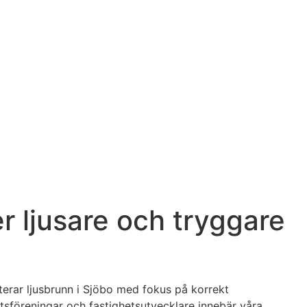
r ljusare och tryggare
terar ljusbrunn i Sjöbo med fokus på korrekt
ttsföreningar och fastighetsutvecklare innebär våra