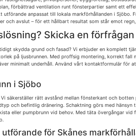
gplan, förbättrad ventilation runt fönsterpartier samt ett e
 utförande anpassat till lokala markförhållanden i Sjöbo. Fr
ler och avslut – för ett hållbart resultat som står emot regn
slösning? Skicka en förfrågan
mtidigt skydda grund och fasad? Vi erbjuder en komplett tjä
orlek på ljusbrunnen. Med proffsig montering, korrekt fall
äver minimalt underhåll. Använd vårt kontaktformulär för at
unn i Sjöbo
 Vi säkerställer rätt avstånd mellan fönsterkant och botten
yp och befintlig dränering. Schaktning görs med hänsyn till f
kista eller pumpbrunn vid behov. Med täta övergångar vid fa
o.
h utförande för Skånes markförhål