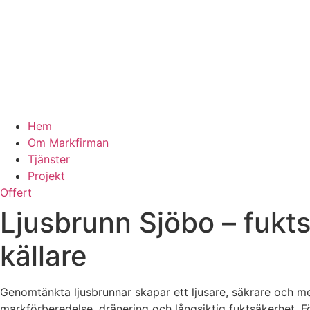
Hem
Om Markfirman
Tjänster
Projekt
Offert
Ljusbrunn Sjöbo – fukts
källare
Genomtänkta ljusbrunnar skapar ett ljusare, säkrare och mer
markförberedelse, dränering och långsiktig fuktsäkerhet. F