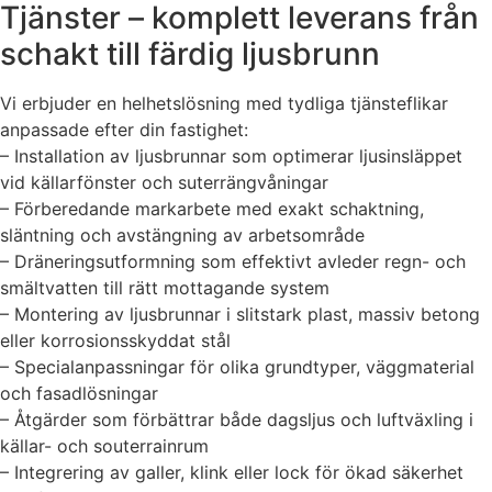
Tjänster – komplett leverans från
schakt till färdig ljusbrunn
Vi erbjuder en helhetslösning med tydliga tjänsteflikar
anpassade efter din fastighet:
– Installation av ljusbrunnar som optimerar ljusinsläppet
vid källarfönster och suterrängvåningar
– Förberedande markarbete med exakt schaktning,
släntning och avstängning av arbetsområde
– Dräneringsutformning som effektivt avleder regn- och
smältvatten till rätt mottagande system
– Montering av ljusbrunnar i slitstark plast, massiv betong
eller korrosionsskyddat stål
– Specialanpassningar för olika grundtyper, väggmaterial
och fasadlösningar
– Åtgärder som förbättrar både dagsljus och luftväxling i
källar- och souterrainrum
– Integrering av galler, klink eller lock för ökad säkerhet