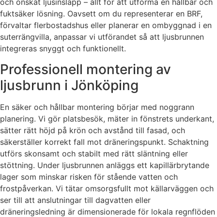
och önskat ljusinsläpp – allt för att utforma en hållbar och
fuktsäker lösning. Oavsett om du representerar en BRF,
förvaltar flerbostadshus eller planerar en ombyggnad i en
suterrängvilla, anpassar vi utförandet så att ljusbrunnen
integreras snyggt och funktionellt.
Professionell montering av
ljusbrunn i Jönköping
En säker och hållbar montering börjar med noggrann
planering. Vi gör platsbesök, mäter in fönstrets underkant,
sätter rätt höjd på krön och avstånd till fasad, och
säkerställer korrekt fall mot dräneringspunkt. Schaktning
utförs skonsamt och stabilt med rätt släntning eller
stöttning. Under ljusbrunnen anläggs ett kapillärbrytande
lager som minskar risken för stående vatten och
frostpåverkan. Vi tätar omsorgsfullt mot källarväggen och
ser till att anslutningar till dagvatten eller
dräneringsledning är dimensionerade för lokala regnflöden