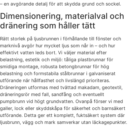
– en avgörande detalj för att skydda grund och sockel.
Dimensionering, materialval och
dränering som håller tätt
Rätt storlek på ljusbrunnen i förhållande till fönster och
marknivå avgör hur mycket ljus som når in – och hur
effektivt vatten leds bort. Vi väljer material efter
belastning, estetik och miljö: tåliga plastbrunnar för
smidiga montage, robusta betongbrunnar för hög
belastning och formstabila stålbrunnar i galvaniserat
utförande när hållfasthet och livslängd prioriteras.
Dräneringen utformas med tvättad makadam, geotextil,
dräneringsrör med fall, sandfång och eventuellt
pumpbrunn vid högt grundvatten. Ovanpå förser vi med
galler, lock eller skyddskåpa för säkerhet och barnsäkert
utförande. Detta ger ett komplett, fuktsäkert system där
ljusbrunn, vägg och mark samverkar utan läckagepunkter.