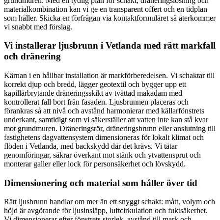
grundmuren. Med en tydlig plan för schakt, dräneringslösning och
materialkombination kan vi ge en transparent offert och en tidplan
som håller. Skicka en förfrågan via kontaktformuläret så återkommer
vi snabbt med förslag.
Vi installerar ljusbrunn i Vetlanda med rätt markfall
och dränering
Kärnan i en hållbar installation är markförberedelsen. Vi schaktar till
korrekt djup och bredd, lägger geotextil och bygger upp ett
kapillärbrytande dräneringsskikt av tvättad makadam med
kontrollerat fall bort från fasaden. Ljusbrunnen placeras och
förankras så att nivå och avstånd harmonierar med källarfönstrets
underkant, samtidigt som vi säkerställer att vatten inte kan stå kvar
mot grundmuren. Dräneringsrör, dräneringsbrunn eller anslutning till
fastighetens dagvattensystem dimensioneras för lokalt klimat och
flöden i Vetlanda, med backskydd där det krävs. Vi tätar
genomföringar, säkrar överkant mot stänk och ytvattensprut och
monterar galler eller lock för personsäkerhet och lövskydd.
Dimensionering och material som håller över tid
Rätt ljusbrunn handlar om mer än ett snyggt schakt: mått, volym och
höjd är avgörande för ljusinsläpp, luftcirkulation och fuktsäkerhet.
Vi dimensionerar efter fönstrets storlek, avstånd till mark och