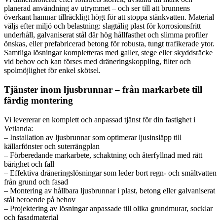
planerad användning av utrymmet – och ser till att brunnens
överkant hamnar tillräckligt högt för att stoppa stänkvatten. Material
väljs efter miljö och belastning: slagtålig plast för korrosionsfritt
underhåll, galvaniserat stål där hög hållfasthet och slimma profiler
önskas, eller prefabricerad betong för robusta, tungt trafikerade ytor.
Samtliga lösningar kompletteras med galler, stege eller skyddsräcke
vid behov och kan förses med dräneringskoppling, filter och
spolmöjlighet för enkel skötsel.
Tjänster inom ljusbrunnar – från markarbete till
färdig montering
Vi levererar en komplett och anpassad tjänst för din fastighet i
Vetlanda:
– Installation av ljusbrunnar som optimerar ljusinsläpp till
källarfönster och suterrängplan
– Förberedande markarbete, schaktning och återfyllnad med rätt
bärighet och fall
– Effektiva dräneringslösningar som leder bort regn- och smältvatten
från grund och fasad
– Montering av hållbara ljusbrunnar i plast, betong eller galvaniserat
stål beroende på behov
– Projektering av lösningar anpassade till olika grundmurar, socklar
och fasadmaterial