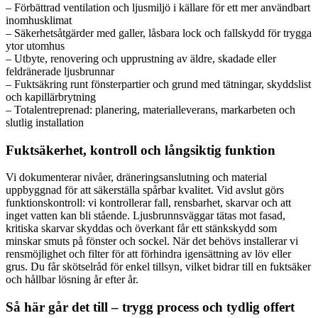
– Förbättrad ventilation och ljusmiljö i källare för ett mer användbart
inomhusklimat
– Säkerhetsåtgärder med galler, låsbara lock och fallskydd för trygga
ytor utomhus
– Utbyte, renovering och upprustning av äldre, skadade eller
feldränerade ljusbrunnar
– Fuktsäkring runt fönsterpartier och grund med tätningar, skyddslist
och kapillärbrytning
– Totalentreprenad: planering, materialleverans, markarbeten och
slutlig installation
Fuktsäkerhet, kontroll och långsiktig funktion
Vi dokumenterar nivåer, dräneringsanslutning och material
uppbyggnad för att säkerställa spårbar kvalitet. Vid avslut görs
funktionskontroll: vi kontrollerar fall, rensbarhet, skarvar och att
inget vatten kan bli stående. Ljusbrunnsväggar tätas mot fasad,
kritiska skarvar skyddas och överkant får ett stänkskydd som
minskar smuts på fönster och sockel. När det behövs installerar vi
rensmöjlighet och filter för att förhindra igensättning av löv eller
grus. Du får skötselråd för enkel tillsyn, vilket bidrar till en fuktsäker
och hållbar lösning år efter år.
Så här går det till – trygg process och tydlig offert