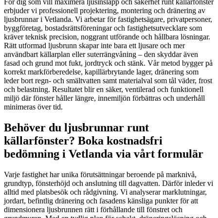
För dig som vill maximera ljusinsläpp och säkerhet runt källarfönster
erbjuder vi professionell projektering, montering och dränering av
ljusbrunnar i Vetlanda. Vi arbetar för fastighetsägare, privatpersoner,
byggföretag, bostadsrättsföreningar och fastighetsutvecklare som
kräver teknisk precision, noggrant utförande och hållbara lösningar.
Rätt utformad ljusbrunn skapar inte bara ett ljusare och mer
användbart källarplan eller suterrängvåning – den skyddar även
fasad och grund mot fukt, jordtryck och stänk. Vår metod bygger på
korrekt markförberedelse, kapillärbrytande lager, dränering som
leder bort regn- och smältvatten samt materialval som tål väder, frost
och belastning. Resultatet blir en säker, ventilerad och funktionell
miljö där fönster håller längre, innemiljön förbättras och underhåll
minimeras över tid.
Behöver du ljusbrunnar runt
källarfönster? Boka kostnadsfri
bedömning i Vetlanda via vårt formulär
Varje fastighet har unika förutsättningar beroende på marknivå,
grundtyp, fönsterhöjd och anslutning till dagvatten. Därför inleder vi
alltid med platsbesök och rådgivning. Vi analyserar marklutningar,
jordart, befintlig dränering och fasadens känsliga punkter för att
dimensionera ljusbrunnen rätt i förhållande till fönstret och