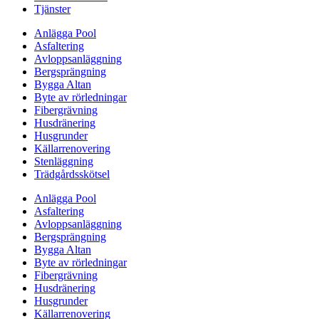
Tjänster
Anlägga Pool
Asfaltering
Avloppsanläggning
Bergsprängning
Bygga Altan
Byte av rörledningar
Fibergrävning
Husdränering
Husgrunder
Källarrenovering
Stenläggning
Trädgårdsskötsel
Anlägga Pool
Asfaltering
Avloppsanläggning
Bergsprängning
Bygga Altan
Byte av rörledningar
Fibergrävning
Husdränering
Husgrunder
Källarrenovering