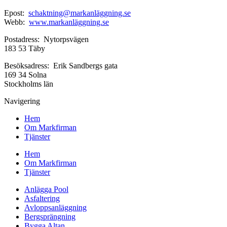
Epost:
schaktning@markanläggning.se
Webb:
www.markanläggning.se
Postadress: Nytorpsvägen
183 53 Täby
Besöksadress: Erik Sandbergs gata
169 34 Solna
Stockholms län
Navigering
Hem
Om Markfirman
Tjänster
Hem
Om Markfirman
Tjänster
Anlägga Pool
Asfaltering
Avloppsanläggning
Bergsprängning
Bygga Altan