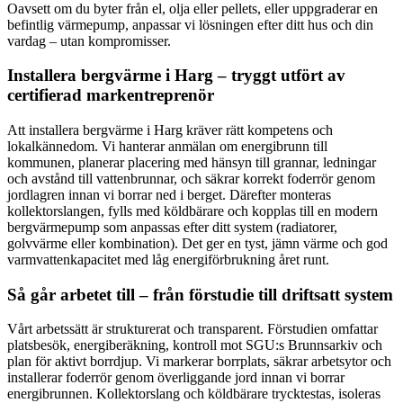
Oavsett om du byter från el, olja eller pellets, eller uppgraderar en
befintlig värmepump, anpassar vi lösningen efter ditt hus och din
vardag – utan kompromisser.
Installera bergvärme i Harg – tryggt utfört av
certifierad markentreprenör
Att installera bergvärme i Harg kräver rätt kompetens och
lokalkännedom. Vi hanterar anmälan om energibrunn till
kommunen, planerar placering med hänsyn till grannar, ledningar
och avstånd till vattenbrunnar, och säkrar korrekt foderrör genom
jordlagren innan vi borrar ned i berget. Därefter monteras
kollektorslangen, fylls med köldbärare och kopplas till en modern
bergvärmepump som anpassas efter ditt system (radiatorer,
golvvärme eller kombination). Det ger en tyst, jämn värme och god
varmvattenkapacitet med låg energiförbrukning året runt.
Så går arbetet till – från förstudie till driftsatt system
Vårt arbetssätt är strukturerat och transparent. Förstudien omfattar
platsbesök, energiberäkning, kontroll mot SGU:s Brunnsarkiv och
plan för aktivt borrdjup. Vi markerar borrplats, säkrar arbetsytor och
installerar foderrör genom överliggande jord innan vi borrar
energibrunnen. Kollektorslang och köldbärare trycktestas, isoleras