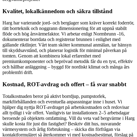
Kvalitet, lokalkännedom och säkra tillstånd
Harg har varierande jord- och berglager som kräver korrekt foderrör,
rätt borrteknik och noggrann dimensionering för att uppnå stabilt
flöde och hög årsvärmefaktor. Vi arbetar enligt Normbrunn -16,
dokumenterar borrdata och registrerar brunnen i enlighet med
gällande riktlinjer. Vårt team sköter kommunal anmälan, tar hänsyn
till skyddsavstånd, och planerar logistik för minimal påverkan på
tomten. Genom att kombinera lokal erfarenhet med
premiumkomponenter och beprövad metodik får du en tyst, effektiv
och hållbar anläggning – byggd för nordiskt klimat och många års
problemfri drift.
Kostnad, ROT-avdrag och offert – få svar snabbt
Totalkostnaden beror på aktivt borrdjup, pumpstorlek,
markförhållanden och eventuella anpassningar inne i huset. Vi
hjälper dig nyttja ROT-avdraget på arbetskostnaden och redovisar
allt tydligt i vår offert. Vanligtvis tar installationen 2–5 arbetsdagar
beroende på objektets omfattning. Vill du veta vad bergvärme i Harg
skulle kosta för just din fastighet? Beskriv ditt hus, nuvarande
värmesystem och årlig förbrukning – skicka din förfrågan via
kontaktformuläret så återkommer vi med kostnadsestimat, förslag på