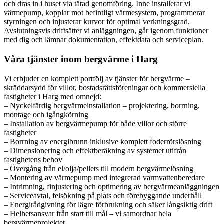
och dras in i huset via tätad genomföring. Inne installerar vi
värmepump, kopplar mot befintligt värmesystem, programmerar
styrningen och injusterar kurvor för optimal verkningsgrad.
Avslutningsvis driftsätter vi anläggningen, går igenom funktioner
med dig och lämnar dokumentation, effektdata och serviceplan.
Våra tjänster inom bergvärme i Harg
Vi erbjuder en komplett portfölj av tjänster för bergvärme –
skräddarsydd för villor, bostadsrättsföreningar och kommersiella
fastigheter i Harg med omnejd:
– Nyckelfärdig bergvärmeinstallation – projektering, borrning,
montage och igångkörning
– Installation av bergvärmepump för både villor och större
fastigheter
– Borrning av energibrunn inklusive komplett foderrörslösning
– Dimensionering och effektberäkning av systemet utifrån
fastighetens behov
– Övergång från el/olja/pellets till modern bergvärmelösning
– Montering av värmepump med integrerad varmvattenberedare
– Intrimning, finjustering och optimering av bergvärmeanläggningen
– Serviceavtal, felsökning på plats och förebyggande underhåll
– Energirådgivning för lägre förbrukning och säker långsiktig drift
– Helhetsansvar från start till mål – vi samordnar hela
bergvärmeprojektet