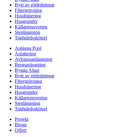
Byte av rörledningar
Fibergrävning
Husdränering
Husgrunder
Källarrenovering
Stenläggning
Trädgårdsskötsel
Anlägga Pool
Asfaltering
Avloppsanläggning
Bergsprängning
Bygga Altan
Byte av rörledningar
Fibergrävning
Husdränering
Husgrunder
Källarrenovering
Stenläggning
Trädgårdsskötsel
Projekt
Blogg
Offert