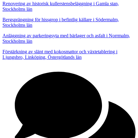
Renovering av historisk kullerstensbeläggning i Gamla stan,
Stockholms län
Bergsprängning för hissgrop i befintlig källare i Södermalm,
Stockholms län
Anläggning av parkeringsyta med bärlager och asfalt i Norrmalm,
Stockholms län
Förstärkning av slänt med kokosmattor och växtetablering i
Ljungsbro, Linköping, Östergötlands län