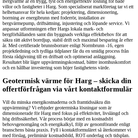
Bergvärme är en trygg, tyst och energieffektiv lösning för både
villor och fastigheter i Harg. Som specialiserat markföretag tar vi ett
helhetsansvar för hela kedjan: projektering, dimensionering,
borrning av energibrunn med foderrör, installation av
bergvärmepump, driftsättning, injustering och löpande service. Vi
anpassar utformningen efter Hargs lokala mark- och
bergförhållanden samt din byggnads verkliga effektbehov för att
säkra rätt aktivt borrdjup, stabil drift och maximal besparing år efter
år. Med certifierade brunnsborrare enligt Normbrunn -16, egen
projektledning och tydliga tidplaner får du en smidig process från
första rådgivning till en driftsatt och optimerad anläggning.
Resultatet blir lägre uppvärmningskostnad, bättre inomhuskomfort
och en hållbar investering som höjer fastighetens värde.
Geotermisk värme för Harg – skicka din
offertförfrågan via vårt kontaktformulär
Vill du minska energikostnaderna och framtidssäkra din
uppvärmning? Vi erbjuder geotermiska lösningar som är
dimensionerade för Harg med fokus på effektivitet, livslängd och
hög driftssäkerhet. Vår process börjar med en kostnadsfri
behovsgenomgång och energikalkyl, följt av genomförande enligt
branschens bästa praxis. Fyll i kontaktformuläret så återkommer vi
med förslag, preliminär kostnadsbild, ROT-underlag och tidsplan.