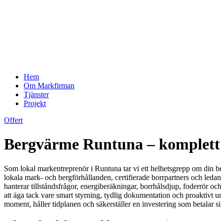
Hem
Om Markfirman
Tjänster
Projekt
Offert
Bergvärme Runtuna – komplett 
Som lokal markentreprenör i Runtuna tar vi ett helhetsgrepp om din ber
lokala mark- och bergförhållanden, certifierade borrpartners och led
hanterar tillståndsfrågor, energiberäkningar, borrhålsdjup, foderrör oc
att äga tack vare smart styrning, tydlig dokumentation och proaktivt un
moment, håller tidplanen och säkerställer en investering som betalar si