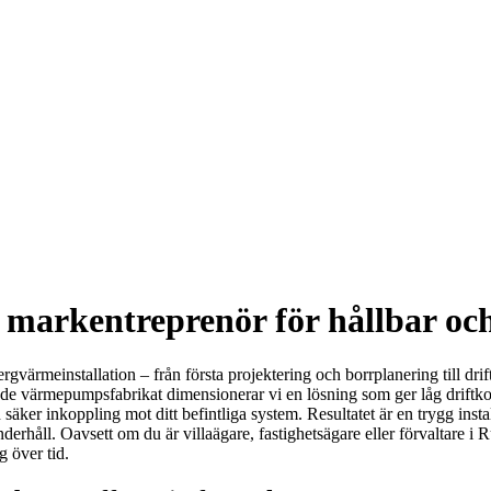
markentreprenör för hållbar oc
gvärmeinstallation – från första projektering och borrplanering till dri
ande värmepumpsfabrikat dimensionerar vi en lösning som ger låg drift
h säker inkoppling mot ditt befintliga system. Resultatet är en trygg ins
derhåll. Oavsett om du är villaägare, fastighetsägare eller förvaltare i R
g över tid.