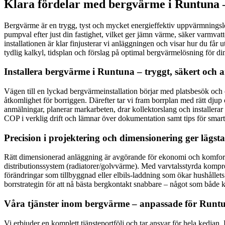
Klara fördelar med bergvärme i Runtuna –
Bergvärme är en trygg, tyst och mycket energieffektiv uppvärmningslö
pumpval efter just din fastighet, vilket ger jämn värme, säker varmva
installationen är klar finjusterar vi anläggningen och visar hur du får
tydlig kalkyl, tidsplan och förslag på optimal bergvärmelösning för di
Installera bergvärme i Runtuna – tryggt, säkert och 
Vägen till en lyckad bergvärmeinstallation börjar med platsbesök och 
åtkomlighet för borriggen. Därefter tar vi fram borrplan med rätt djup 
anmälningar, planerar markarbeten, drar kollektorslang och installera
COP i verklig drift och lämnar över dokumentation samt tips för smart
Precision i projektering och dimensionering ger lägst
Rätt dimensionerad anläggning är avgörande för ekonomi och komfort.
distributionssystem (radiatorer/golvvärme). Med varvtalsstyrda kompre
förändringar som tillbyggnad eller elbils-laddning som ökar hushållets
borrstrategin för att nå bästa bergkontakt snabbare – något som både k
Våra tjänster inom bergvärme – anpassade för Runtuna
Vi erbjuder en komplett tjänsteportfölj och tar ansvar för hela kedjan.