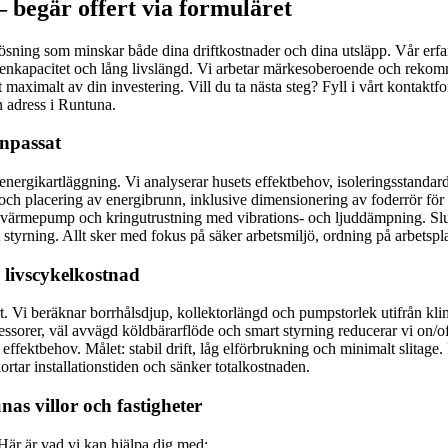
 begär offert via formuläret
sning som minskar både dina driftkostnader och dina utsläpp. Vår erfa
ttenkapacitet och lång livslängd. Vi arbetar märkesoberoende och rekom
 ut maximalt av din investering. Vill du ta nästa steg? Fyll i vårt konta
n adress i Runtuna.
anpassat
energikartläggning. Vi analyserar husets effektbehov, isoleringsstanda
och placering av energibrunn, inklusive dimensionering av foderrör för at
r värmepump och kringutrustning med vibrations- och ljuddämpning. Slutl
 styrning. Allt sker med fokus på säker arbetsmiljö, ordning på arbetsp
a livscykelkostnad
 Vi beräknar borrhålsdjup, kollektorlängd och pumpstorlek utifrån kli
ssorer, väl avvägd köldbärarflöde och smart styrning reducerar vi on/of
 effektbehov. Målet: stabil drift, låg elförbrukning och minimalt slitag
ortar installationstiden och sänker totalkostnaden.
s villor och fastigheter
 Här är vad vi kan hjälpa dig med: