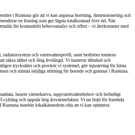
renhet i Runtuna gör att vi kan anpassa borrning, dimensionering och
menderar en lösning som ger lägsta totalkostnad över tid. När
ktformulär för kostnadsfri behovsanalys och offert – vi återkommer med
rd, radiatorsystem och varmvattenprofil, samt bedömer tomtens
t säkra täthet och lång livslängd. Vi hanterar tillstånd och
igen trycksätter och provkör vi systemet, gör injustering för bästa
latsen och minsta möjliga störning för boende och grannar i Runtuna.
matdata, husets värmekurva, tappvarmvattenbehov och befintligt
f-cykling och uppnår hög årsvärmefaktor. Vi tar höjd för framtida
e. I Runtuna innebär lokalkännedom ofta att vi kan optimera