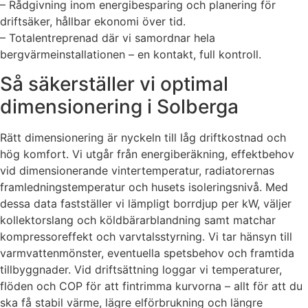
– Rådgivning inom energibesparing och planering för
driftsäker, hållbar ekonomi över tid.
– Totalentreprenad där vi samordnar hela
bergvärmeinstallationen – en kontakt, full kontroll.
Så säkerställer vi optimal
dimensionering i Solberga
Rätt dimensionering är nyckeln till låg driftkostnad och
hög komfort. Vi utgår från energiberäkning, effektbehov
vid dimensionerande vintertemperatur, radiatorernas
framledningstemperatur och husets isoleringsnivå. Med
dessa data fastställer vi lämpligt borrdjup per kW, väljer
kollektorslang och köldbärarblandning samt matchar
kompressoreffekt och varvtalsstyrning. Vi tar hänsyn till
varmvattenmönster, eventuella spetsbehov och framtida
tillbyggnader. Vid driftsättning loggar vi temperaturer,
flöden och COP för att fintrimma kurvorna – allt för att du
ska få stabil värme, lägre elförbrukning och längre