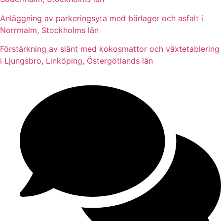
Anläggning av parkeringsyta med bärlager och asfalt i
Norrmalm, Stockholms län
Förstärkning av slänt med kokosmattor och växtetablering
i Ljungsbro, Linköping, Östergötlands län