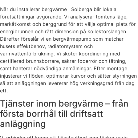
När du installerar bergvärme i Solberga blir lokala
förutsättningar avgörande. Vi analyserar tomtens läge,
markåtkomst och berggrund för att välja optimal plats för
energibrunnen och rätt dimension på kollektorslangen.
Därefter föreslår vi en bergvärmepump som matchar
husets effektbehov, radiatorsystem och
varmvattenförbrukning. Vi sköter koordinering med
certifierad brunnsborrare, säkrar foderrör och tätning,
samt hanterar nödvändiga anmälningar. Efter montage
injusterar vi flöden, optimerar kurvor och sätter styrningen
så att anläggningen levererar hög verkningsgrad från dag
ett.
Tjänster inom bergvärme – från
första borrhål till driftsatt
anläggning
Vi erbjuder ett komplett tjänsteutbud som täcker varje