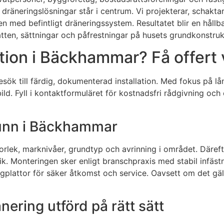
dräneringslösningar står i centrum. Vi projekterar, schakta
en med befintligt dräneringssystem. Resultatet blir en hållb
atten, sättningar och påfrestningar på husets grundkonstruk
tion i Bäckhammar? Få offert v
besök till färdig, dokumenterad installation. Med fokus på 
d. Fyll i kontaktformuläret för kostnadsfri rådgivning och off
runn i Bäckhammar
rlek, marknivåer, grundtyp och avrinning i området. Däreft
k. Monteringen sker enligt branschpraxis med stabil infästn
gplattor för säker åtkomst och service. Oavsett om det gälle
ering utförd på rätt sätt