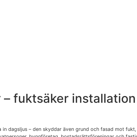
fuktsäker installation 
pa in dagsljus – den skyddar även grund och fasad mot fukt, 
ivatpersoner, byggföretag, bostadsrättsföreningar och fast