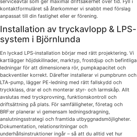
serviceavtal som ger maximal driftsäkerhet över tid. Fyll i
kontaktformuläret så återkommer vi snabbt med förslag
anpassat till din fastighet eller er förening.
Installation av tryckavlopp & LPS-
system i Björnlunda
En lyckad LPS-installation börjar med rätt projektering. Vi
kartlägger höjdskillnader, marktyp, frostdjup och befintliga
ledningar för att dimensionera rör, pumpkapacitet och
backventiler korrekt. Därefter installerar vi pumpbrunn och
LTA-pump, lägger PE-ledning med rätt fallskydd och
tryckklass, drar el och monterar styr- och larmskåp. Allt
avslutas med tryckprovning, funktionskontroll och
driftsättning på plats. För samfälligheter, företag och
BRF:er planerar vi gemensam ledningsdragning,
anslutningsstrategi och framtida utbyggnadsmöjligheter.
Dokumentation, relationsritningar och
underhållsinstruktioner ingår – så att du alltid vet hur