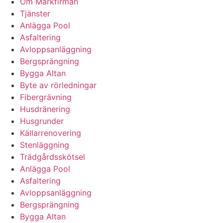
Om Markfirman
Tjänster
Anlägga Pool
Asfaltering
Avloppsanläggning
Bergsprängning
Bygga Altan
Byte av rörledningar
Fibergrävning
Husdränering
Husgrunder
Källarrenovering
Stenläggning
Trädgårdsskötsel
Anlägga Pool
Asfaltering
Avloppsanläggning
Bergsprängning
Bygga Altan