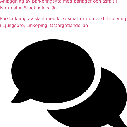
Anläggning av parkeringsyta med bärlager och asfalt i
Norrmalm, Stockholms län
Förstärkning av slänt med kokosmattor och växtetablering
i Ljungsbro, Linköping, Östergötlands län