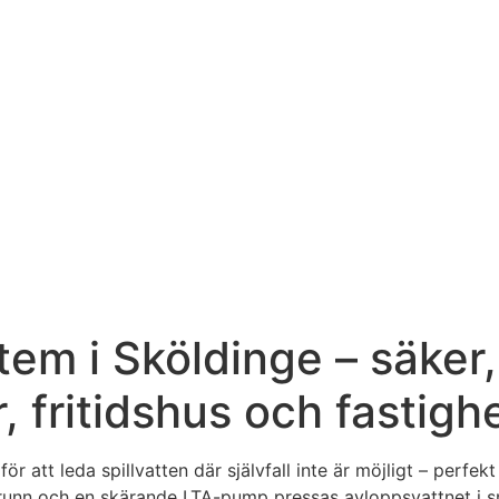
em i Sköldinge – säker,
r, fritidshus och fastigh
 att leda spillvatten där självfall inte är möjligt – perfe
nn och en skärande LTA-pump pressas avloppsvattnet i sma