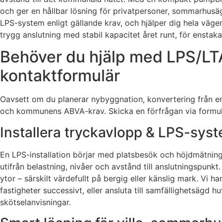
och ger en hållbar lösning för privatpersoner, sommarhusäga
LPS-system enligt gällande krav, och hjälper dig hela vägen
trygg anslutning med stabil kapacitet året runt, för enstak
Behöver du hjälp med LPS/LTA
kontaktformulär
Oavsett om du planerar nybyggnation, konvertering från ensk
och kommunens ABVA-krav. Skicka en förfrågan via formulä
Installera tryckavlopp & LPS-syst
En LPS-installation börjar med platsbesök och höjdmätning 
utifrån belastning, nivåer och avstånd till anslutningspu
ytor – särskilt värdefullt på bergig eller känslig mark. Vi
fastigheter successivt, eller ansluta till samfällighetsägd
skötselanvisningar.