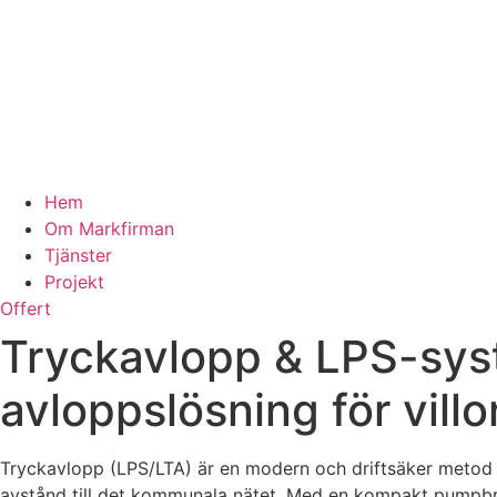
Hem
Om Markfirman
Tjänster
Projekt
Offert
Tryckavlopp & LPS-syst
avloppslösning för villo
Tryckavlopp (LPS/LTA) är en modern och driftsäker metod för
avstånd till det kommunala nätet. Med en kompakt pumpbru