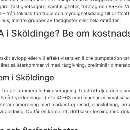
re, fastighetsägare, samfälligheter, företag och BRF:er. Vi
 – från teknisk förstudie och myndighetsdialog till driftsät
a hus, mindre grupper av fastigheter eller hela områden.
 i Sköldinge? Be om kostnadsf
ilt avlopp eller vill effektivisera en äldre pumpstation tar
ret så återkommer vi med rådgivning, preliminär dimension
em i Sköldinge
för att optimera ledningsdragning, frostfritt djup och plac
nkt. Små tryckledningar (ofta 40–63 mm) innebär minimal sc
 hanterar samordning med markentreprenad, elanslutning, larm
 huvudledning. Du får en komplett, driftsäker lösning med do