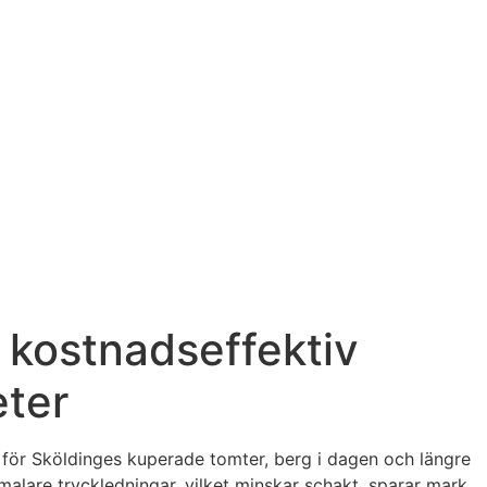
 kostnadseffektiv
eter
kt för Sköldinges kuperade tomter, berg i dagen och längre
lare tryckledningar, vilket minskar schakt, sparar mark