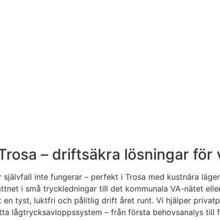
sa – driftsäkra lösningar för vi
självfall inte fungerar – perfekt i Trosa med kustnära läg
tnet i små tryckledningar till det kommunala VA-nätet ell
 tyst, luktfri och pålitlig drift året runt. Vi hjälper priv
tta lågtrycksavloppssystem – från första behovsanalys till 