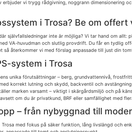
erbjuder vi trygg rådgivning, noggrann dimensionering och 
ssystem i Trosa? Be om offert 
 där självfallsledningar inte är möjliga? Vi tar hand om allt
med VA-huvudman och slutlig provdrift. Du får en tydlig of
et så återkommer vi med förslag anpassade till just din tom
LPS-system i Trosa
sens unika förutsättningar – berg, grundvattennivå, frostfri
d korrekt lutning och skydd, backventil och avstängningsv
täller marken varsamt – viktigt i skärgårdsmiljö och på kän
vsett om du är privatkund, BRF eller samfällighet med fler
lopp – från nybyggnad till mode
i Trosa med fokus på säker funktion, lång livslängd och enk
r, anpassade till tomt och anslutningspunkt