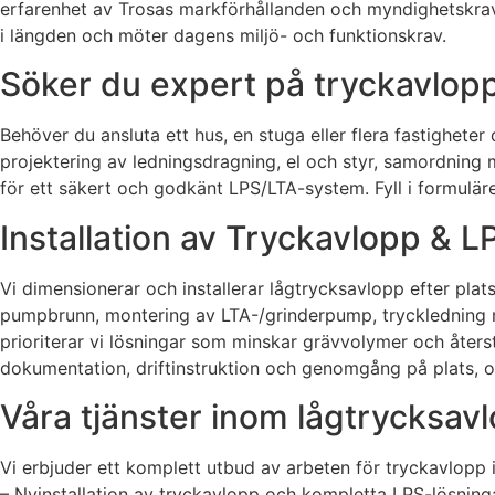
erfarenhet av Trosas markförhållanden och myndighetskrav 
i längden och möter dagens miljö- och funktionskrav.
Söker du expert på tryckavlopp
Behöver du ansluta ett hus, en stuga eller flera fastigheter
projektering av ledningsdragning, el och styr, samordning 
för ett säkert och godkänt LPS/LTA-system. Fyll i formulär
Installation av Tryckavlopp & 
Vi dimensionerar och installerar lågtrycksavlopp efter plat
pumpbrunn, montering av LTA-/grinderpump, tryckledning me
prioriterar vi lösningar som minskar grävvolymer och åters
dokumentation, driftinstruktion och genomgång på plats, oa
Våra tjänster inom lågtrycksav
Vi erbjuder ett komplett utbud av arbeten för tryckavlopp 
– Nyinstallation av tryckavlopp och kompletta LPS-lösninga