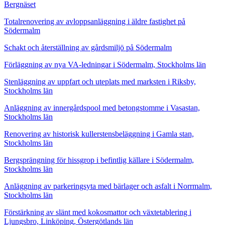
Bergnäset
Totalrenovering av avloppsanläggning i äldre fastighet på
Södermalm
Schakt och återställning av gårdsmiljö på Södermalm
Förläggning av nya VA-ledningar i Södermalm, Stockholms län
Stenläggning av uppfart och uteplats med marksten i Riksby,
Stockholms län
Anläggning av innergårdspool med betongstomme i Vasastan,
Stockholms län
Renovering av historisk kullerstensbeläggning i Gamla stan,
Stockholms län
Bergsprängning för hissgrop i befintlig källare i Södermalm,
Stockholms län
Anläggning av parkeringsyta med bärlager och asfalt i Norrmalm,
Stockholms län
Förstärkning av slänt med kokosmattor och växtetablering i
Ljungsbro, Linköping, Östergötlands län