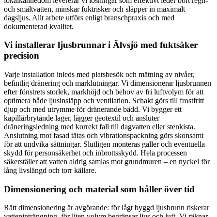
lokalkännedom levererar vi lösningar som effektivt leder bort regn-
och smältvatten, minskar fuktrisker och släpper in maximalt
dagsljus. Allt arbete utförs enligt branschpraxis och med
dokumenterad kvalitet.
Vi installerar ljusbrunnar i Älvsjö med fuktsäker
precision
Varje installation inleds med platsbesök och mätning av nivåer,
befintlig dränering och marklutningar. Vi dimensionerar ljusbrunnen
efter fönstrets storlek, markhöjd och behov av fri luftvolym för att
optimera både ljusinsläpp och ventilation. Schakt görs till frostfritt
djup och med utrymme för dränerande bädd. Vi bygger ett
kapillärbrytande lager, lägger geotextil och ansluter
dräneringsledning med korrekt fall till dagvatten eller stenkista.
Anslutning mot fasad tätas och vibrationspackning görs skonsamt
för att undvika sättningar. Slutligen monteras galler och eventuella
skydd för personsäkerhet och inbrottsskydd. Hela processen
säkerställer att vatten aldrig samlas mot grundmuren – en nyckel för
lång livslängd och torr källare.
Dimensionering och material som håller över tid
Rätt dimensionering är avgörande: för lågt byggd ljusbrunn riskerar
vatteninträngning, för liten volym begränsar ljus och luft. Vi räknar