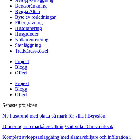
Avloppsanläggning
Bergsprängning
Bygga Altan
Byte av rörledningar
Fibergrävning
Husdränering
Husgrunder
Källarrenovering
Stenläggning
Trädgårdsskötsel
Projekt
Blogg
Offert
Projekt
Blogg
Offert
Senaste projekten
Ny husgrund med platta på mark för villa i Bergsjön
Dränering och markåterställning vid villa i Örnsköldsvik
Komplett avloppsanläggning med slamavskiljare och infiltration i