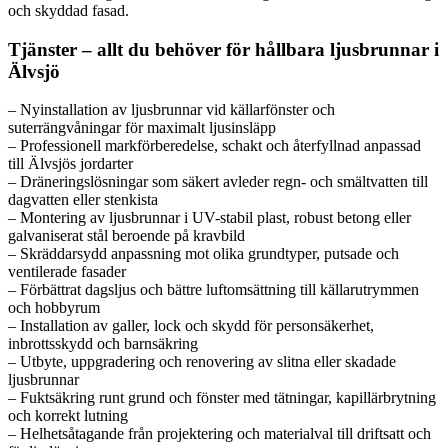
och skyddad fasad.
Tjänster – allt du behöver för hållbara ljusbrunnar i
Älvsjö
– Nyinstallation av ljusbrunnar vid källarfönster och
suterrängvåningar för maximalt ljusinsläpp
– Professionell markförberedelse, schakt och återfyllnad anpassad
till Älvsjös jordarter
– Dräneringslösningar som säkert avleder regn- och smältvatten till
dagvatten eller stenkista
– Montering av ljusbrunnar i UV-stabil plast, robust betong eller
galvaniserat stål beroende på kravbild
– Skräddarsydd anpassning mot olika grundtyper, putsade och
ventilerade fasader
– Förbättrat dagsljus och bättre luftomsättning till källarutrymmen
och hobbyrum
– Installation av galler, lock och skydd för personsäkerhet,
inbrottsskydd och barnsäkring
– Utbyte, uppgradering och renovering av slitna eller skadade
ljusbrunnar
– Fuktsäkring runt grund och fönster med tätningar, kapillärbrytning
och korrekt lutning
– Helhetsåtagande från projektering och materialval till driftsatt och