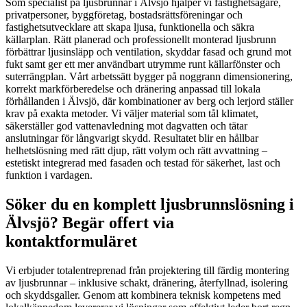
Som specialist på ljusbrunnar i Älvsjö hjälper vi fastighetsägare,
privatpersoner, byggföretag, bostadsrättsföreningar och
fastighetsutvecklare att skapa ljusa, funktionella och säkra
källarplan. Rätt planerad och professionellt monterad ljusbrunn
förbättrar ljusinsläpp och ventilation, skyddar fasad och grund mot
fukt samt ger ett mer användbart utrymme runt källarfönster och
suterrängplan. Vårt arbetssätt bygger på noggrann dimensionering,
korrekt markförberedelse och dränering anpassad till lokala
förhållanden i Älvsjö, där kombinationer av berg och lerjord ställer
krav på exakta metoder. Vi väljer material som tål klimatet,
säkerställer god vattenavledning mot dagvatten och tätar
anslutningar för långvarigt skydd. Resultatet blir en hållbar
helhetslösning med rätt djup, rätt volym och rätt avvattning –
estetiskt integrerad med fasaden och testad för säkerhet, last och
funktion i vardagen.
Söker du en komplett ljusbrunnslösning i
Älvsjö? Begär offert via
kontaktformuläret
Vi erbjuder totalentreprenad från projektering till färdig montering
av ljusbrunnar – inklusive schakt, dränering, återfyllnad, isolering
och skyddsgaller. Genom att kombinera teknisk kompetens med