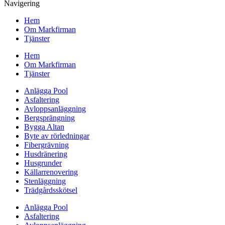
Navigering
Hem
Om Markfirman
Tjänster
Hem
Om Markfirman
Tjänster
Anlägga Pool
Asfaltering
Avloppsanläggning
Bergsprängning
Bygga Altan
Byte av rörledningar
Fibergrävning
Husdränering
Husgrunder
Källarrenovering
Stenläggning
Trädgårdsskötsel
Anlägga Pool
Asfaltering