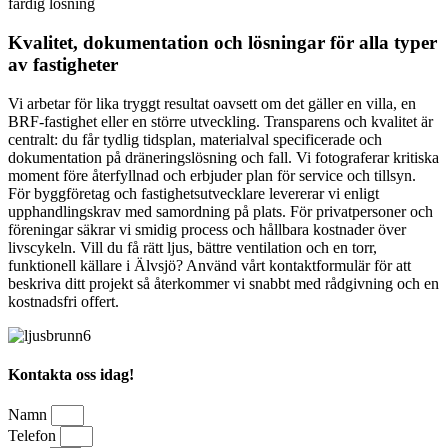
färdig lösning
Kvalitet, dokumentation och lösningar för alla typer
av fastigheter
Vi arbetar för lika tryggt resultat oavsett om det gäller en villa, en
BRF-fastighet eller en större utveckling. Transparens och kvalitet är
centralt: du får tydlig tidsplan, materialval specificerade och
dokumentation på dräneringslösning och fall. Vi fotograferar kritiska
moment före återfyllnad och erbjuder plan för service och tillsyn.
För byggföretag och fastighetsutvecklare levererar vi enligt
upphandlingskrav med samordning på plats. För privatpersoner och
föreningar säkrar vi smidig process och hållbara kostnader över
livscykeln. Vill du få rätt ljus, bättre ventilation och en torr,
funktionell källare i Älvsjö? Använd vårt kontaktformulär för att
beskriva ditt projekt så återkommer vi snabbt med rådgivning och en
kostnadsfri offert.
Kontakta oss idag!
Namn
Telefon