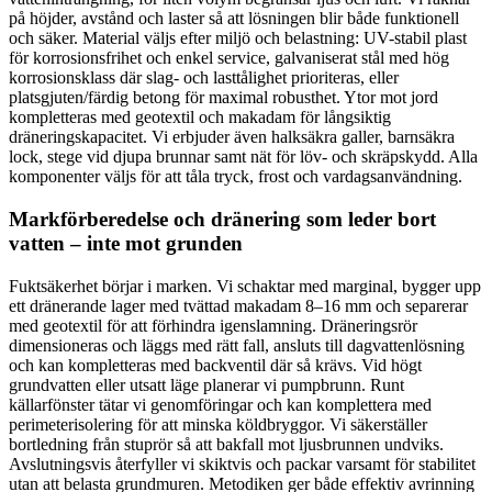
på höjder, avstånd och laster så att lösningen blir både funktionell
och säker. Material väljs efter miljö och belastning: UV-stabil plast
för korrosionsfrihet och enkel service, galvaniserat stål med hög
korrosionsklass där slag- och lasttålighet prioriteras, eller
platsgjuten/färdig betong för maximal robusthet. Ytor mot jord
kompletteras med geotextil och makadam för långsiktig
dräneringskapacitet. Vi erbjuder även halksäkra galler, barnsäkra
lock, stege vid djupa brunnar samt nät för löv- och skräpskydd. Alla
komponenter väljs för att tåla tryck, frost och vardagsanvändning.
Markförberedelse och dränering som leder bort
vatten – inte mot grunden
Fuktsäkerhet börjar i marken. Vi schaktar med marginal, bygger upp
ett dränerande lager med tvättad makadam 8–16 mm och separerar
med geotextil för att förhindra igenslamning. Dräneringsrör
dimensioneras och läggs med rätt fall, ansluts till dagvattenlösning
och kan kompletteras med backventil där så krävs. Vid högt
grundvatten eller utsatt läge planerar vi pumpbrunn. Runt
källarfönster tätar vi genomföringar och kan komplettera med
perimeterisolering för att minska köldbryggor. Vi säkerställer
bortledning från stuprör så att bakfall mot ljusbrunnen undviks.
Avslutningsvis återfyller vi skiktvis och packar varsamt för stabilitet
utan att belasta grundmuren. Metodiken ger både effektiv avrinning