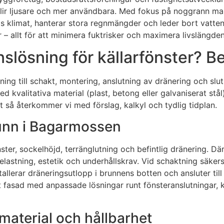
ir ljusare och mer användbara. Med fokus på noggrann mark
ms klimat, hanterar stora regnmängder och leder bort vatten 
– allt för att minimera fuktrisker och maximera livslängden
slösning för källarfönster? Be
ing till schakt, montering, anslutning av dränering och slut
kvalitativa material (plast, betong eller galvaniserat stål
et så återkommer vi med förslag, kalkyl och tydlig tidplan.
runn i Bagarmossen
r, sockelhöjd, terränglutning och befintlig dränering. Däre
belastning, estetik och underhållskrav. Vid schaktning säker
allerar dräneringsutlopp i brunnens botten och ansluter til
 mot fasad med anpassade lösningar runt fönsteranslutninga
 material och hållbarhet