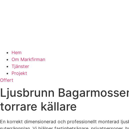
Hem
Om Markfirman
Tjänster
Projekt
Offert
Ljusbrunn Bagarmossen –
torrare källare
En korrekt dimensionerad och professionellt monterad ljusbr
suterrängplan. Vi hjälper fastighetsägare, privatpersoner,