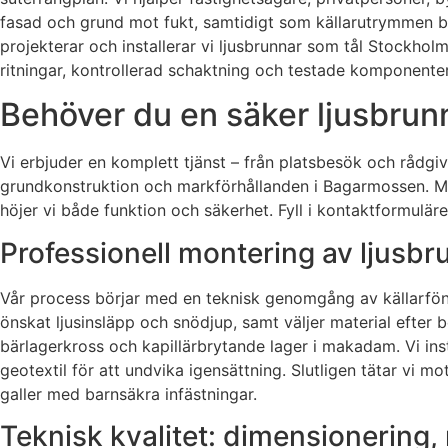
fasad och grund mot fukt, samtidigt som källarutrymmen bl
projekterar och installerar vi ljusbrunnar som tål Stockhol
ritningar, kontrollerad schaktning och testade komponenter 
Behöver du en säker ljusbrunn
Vi erbjuder en komplett tjänst – från platsbesök och rådgivn
grundkonstruktion och markförhållanden i Bagarmossen. Med 
höjer vi både funktion och säkerhet. Fyll i kontaktformulär
Professionell montering av ljusb
Vår process börjar med en teknisk genomgång av källarfönste
önskat ljusinsläpp och snödjup, samt väljer material efter 
bärlagerkross och kapillärbrytande lager i makadam. Vi inst
geotextil för att undvika igensättning. Slutligen tätar vi
galler med barnsäkra infästningar.
Teknisk kvalitet: dimensionering,