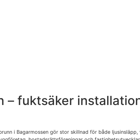
 fuktsäker installation
unn i Bagarmossen gör stor skillnad för både ljusinsläpp, v
 byggföretag, bostadsrättsföreningar och fastighetsutveckl