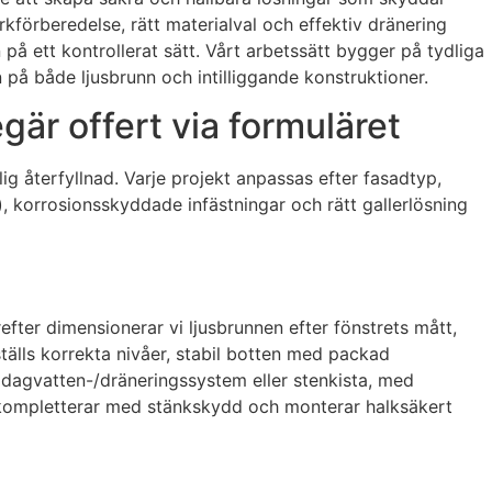
förberedelse, rätt materialval och effektiv dränering
på ett kontrollerat sätt. Vårt arbetssätt bygger på tydliga
 på både ljusbrunn och intilliggande konstruktioner.
gär offert via formuläret
lig återfyllnad. Varje projekt anpassas efter fasadtyp,
), korrosionsskyddade infästningar och rätt gallerlösning
fter dimensionerar vi ljusbrunnen efter fönstrets mått,
ställs korrekta nivåer, stabil botten med packad
l dagvatten-/dräneringssystem eller stenkista, med
r, kompletterar med stänkskydd och monterar halksäkert