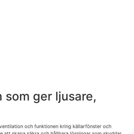
 som ger ljusare,
entilation och funktionen kring källarfönster och
are att skapa säkra och hållbara lösningar som skyddar