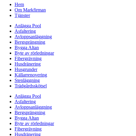
Hem
Om Markfirman
Tjänster
Anlägga Pool
Asfaltering
Avloppsanläggning
Bergsprängning
Bygga Altan
Byte av rörledningar
Fibergrävning
Husdränering
Husgrunder
Källarrenovering
Stenläggning
Trädgårdsskötsel
Anlägga Pool
Asfaltering
Avloppsanläggning
Bergsprängning
Bygga Altan
Byte av rörledningar
Fibergrävning
Husdränering