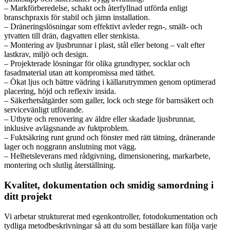
– Markförberedelse, schakt och återfyllnad utförda enligt
branschpraxis för stabil och jämn installation.
– Dräneringslösningar som effektivt avleder regn-, smält- och
ytvatten till drän, dagvatten eller stenkista.
– Montering av ljusbrunnar i plast, stål eller betong – valt efter
lastkrav, miljö och design.
– Projekterade lösningar för olika grundtyper, socklar och
fasadmaterial utan att kompromissa med täthet.
– Ökat ljus och bättre vädring i källarutrymmen genom optimerad
placering, höjd och reflexiv insida.
– Säkerhetsåtgärder som galler, lock och stege för barnsäkert och
servicevänligt utförande.
– Utbyte och renovering av äldre eller skadade ljusbrunnar,
inklusive avlägsnande av fuktproblem.
– Fuktsäkring runt grund och fönster med rätt tätning, dränerande
lager och noggrann anslutning mot vägg.
– Helhetsleverans med rådgivning, dimensionering, markarbete,
montering och slutlig återställning.
Kvalitet, dokumentation och smidig samordning i
ditt projekt
Vi arbetar strukturerat med egenkontroller, fotodokumentation och
tydliga metodbeskrivningar så att du som beställare kan följa varje