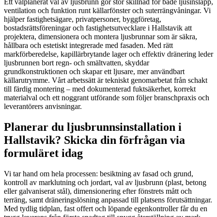
Ett välplanerat val av ljusbrunn gör stor skillnad för både ljusinsläpp,
ventilation och funktion runt källarfönster och suterrängvåningar. Vi
hjälper fastighetsägare, privatpersoner, byggföretag,
bostadsrättsföreningar och fastighetsutvecklare i Hallstavik att
projektera, dimensionera och montera ljusbrunnar som är säkra,
hållbara och estetiskt integrerade med fasaden. Med rätt
markförberedelse, kapillärbrytande lager och effektiv dränering leder
ljusbrunnen bort regn- och smältvatten, skyddar
grundkonstruktionen och skapar ett ljusare, mer användbart
källarutrymme. Vårt arbetssätt är tekniskt genomarbetat från schakt
till färdig montering – med dokumenterad fuktsäkerhet, korrekt
materialval och ett noggrant utförande som följer branschpraxis och
leverantörers anvisningar.
Planerar du ljusbrunnsinstallation i
Hallstavik? Skicka din förfrågan via
formuläret idag
Vi tar hand om hela processen: besiktning av fasad och grund,
kontroll av marklutning och jordart, val av ljusbrunn (plast, betong
eller galvaniserat stål), dimensionering efter fönstrets mått och
terräng, samt dräneringslösning anpassad till platsens förutsättningar.
Med tydlig tidplan, fast offert och löpande egenkontroller får du en