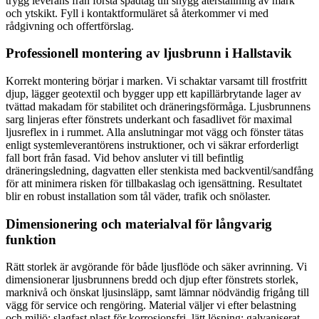
trygg leverans från första spadtag till snygg återställning av mark
och ytskikt. Fyll i kontaktformuläret så återkommer vi med
rådgivning och offertförslag.
Professionell montering av ljusbrunn i Hallstavik
Korrekt montering börjar i marken. Vi schaktar varsamt till frostfritt
djup, lägger geotextil och bygger upp ett kapillärbrytande lager av
tvättad makadam för stabilitet och dräneringsförmåga. Ljusbrunnens
sarg linjeras efter fönstrets underkant och fasadlivet för maximal
ljusreflex in i rummet. Alla anslutningar mot vägg och fönster tätas
enligt systemleverantörens instruktioner, och vi säkrar erforderligt
fall bort från fasad. Vid behov ansluter vi till befintlig
dräneringsledning, dagvatten eller stenkista med backventil/sandfång
för att minimera risken för tillbakaslag och igensättning. Resultatet
blir en robust installation som tål väder, trafik och snölaster.
Dimensionering och materialval för långvarig
funktion
Rätt storlek är avgörande för både ljusflöde och säker avrinning. Vi
dimensionerar ljusbrunnens bredd och djup efter fönstrets storlek,
marknivå och önskat ljusinsläpp, samt lämnar nödvändig frigång till
vägg för service och rengöring. Material väljer vi efter belastning
och miljö: slagfast plast för korrosionsfri, lätt lösning; galvaniserat