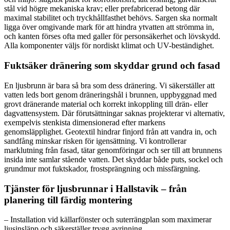
stål vid högre mekaniska krav; eller prefabricerad betong där
maximal stabilitet och tryckhållfasthet behövs. Sargen ska normalt
ligga över omgivande mark för att hindra ytvatten att strömma in,
och kanten förses ofta med galler för personsäkerhet och lövskydd.
Alla komponenter väljs för nordiskt klimat och UV-beständighet.
Fuktsäker dränering som skyddar grund och fasad
En ljusbrunn är bara så bra som dess dränering. Vi säkerställer att
vatten leds bort genom dräneringshål i brunnen, uppbyggnad med
grovt dränerande material och korrekt inkoppling till drän- eller
dagvattensystem. Där förutsättningar saknas projekterar vi alternativ,
exempelvis stenkista dimensionerad efter markens
genomsläpplighet. Geotextil hindrar finjord från att vandra in, och
sandfång minskar risken för igensättning. Vi kontrollerar
marklutning från fasad, tätar genomföringar och ser till att brunnens
insida inte samlar stående vatten. Det skyddar både puts, sockel och
grundmur mot fuktskador, frostsprängning och missfärgning.
Tjänster för ljusbrunnar i Hallstavik – från
planering till färdig montering
– Installation vid källarfönster och suterrängplan som maximerar
ljusinsläpp och säkerställer trygg avrinning.