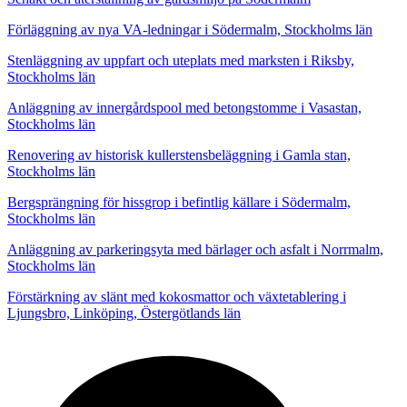
Förläggning av nya VA-ledningar i Södermalm, Stockholms län
Stenläggning av uppfart och uteplats med marksten i Riksby,
Stockholms län
Anläggning av innergårdspool med betongstomme i Vasastan,
Stockholms län
Renovering av historisk kullerstensbeläggning i Gamla stan,
Stockholms län
Bergsprängning för hissgrop i befintlig källare i Södermalm,
Stockholms län
Anläggning av parkeringsyta med bärlager och asfalt i Norrmalm,
Stockholms län
Förstärkning av slänt med kokosmattor och växtetablering i
Ljungsbro, Linköping, Östergötlands län