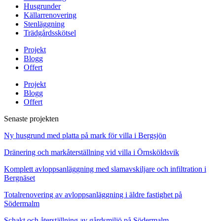
Husgrunder
Källarrenovering
Stenläggning
Trädgårdsskötsel
Projekt
Blogg
Offert
Projekt
Blogg
Offert
Senaste projekten
Ny husgrund med platta på mark för villa i Bergsjön
Dränering och markåterställning vid villa i Örnsköldsvik
Komplett avloppsanläggning med slamavskiljare och infiltration i
Bergnäset
Totalrenovering av avloppsanläggning i äldre fastighet på
Södermalm
Schakt och återställning av gårdsmiljö på Södermalm