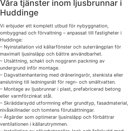
Våra tjänster inom ljusbrunnar i
Huddinge
Vi erbjuder ett komplett utbud för nybyggnation,
ombyggnad och förvaltning – anpassat till fastigheter i
Huddinge:
– Nyinstallation vid källarfönster och suterrängplan för
maximalt ljusinsläpp och bättre användbarhet.
– Utsättning, schakt och noggrann packning av
undergrund inför montage.
– Dagvattenhantering med dräneringsrör, stenkista eller
anslutning till ledningsnät för regn- och smältvatten.
– Montage av ljusbrunnar i plast, prefabricerad betong
eller varmförzinkat stål.
– Skräddarsydd utformning efter grundtyp, fasadmaterial,
nivåskillnader och tomtens förutsättningar.
– Åtgärder som optimerar ljusinsläpp och förbättrar
ventilationen i källarutrymmen.
– Installation av säkerhetsgaller, lock och fallskydd med