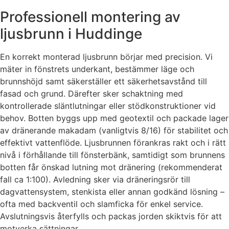
Professionell montering av
ljusbrunn i Huddinge
En korrekt monterad ljusbrunn börjar med precision. Vi
mäter in fönstrets underkant, bestämmer läge och
brunnshöjd samt säkerställer ett säkerhetsavstånd till
fasad och grund. Därefter sker schaktning med
kontrollerade släntlutningar eller stödkonstruktioner vid
behov. Botten byggs upp med geotextil och packade lager
av dränerande makadam (vanligtvis 8/16) för stabilitet och
effektivt vattenflöde. Ljusbrunnen förankras rakt och i rätt
nivå i förhållande till fönsterbänk, samtidigt som brunnens
botten får önskad lutning mot dränering (rekommenderat
fall ca 1:100). Avledning sker via dräneringsrör till
dagvattensystem, stenkista eller annan godkänd lösning –
ofta med backventil och slamficka för enkel service.
Avslutningsvis återfylls och packas jorden skiktvis för att
motverka sättningar.