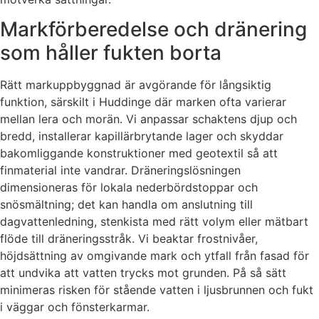
Markförberedelse och dränering
som håller fukten borta
Rätt markuppbyggnad är avgörande för långsiktig
funktion, särskilt i Huddinge där marken ofta varierar
mellan lera och morän. Vi anpassar schaktens djup och
bredd, installerar kapillärbrytande lager och skyddar
bakomliggande konstruktioner med geotextil så att
finmaterial inte vandrar. Dräneringslösningen
dimensioneras för lokala nederbördstoppar och
snösmältning; det kan handla om anslutning till
dagvattenledning, stenkista med rätt volym eller mätbart
flöde till dräneringsstråk. Vi beaktar frostnivåer,
höjdsättning av omgivande mark och ytfall från fasad för
att undvika att vatten trycks mot grunden. På så sätt
minimeras risken för stående vatten i ljusbrunnen och fukt
i väggar och fönsterkarmar.