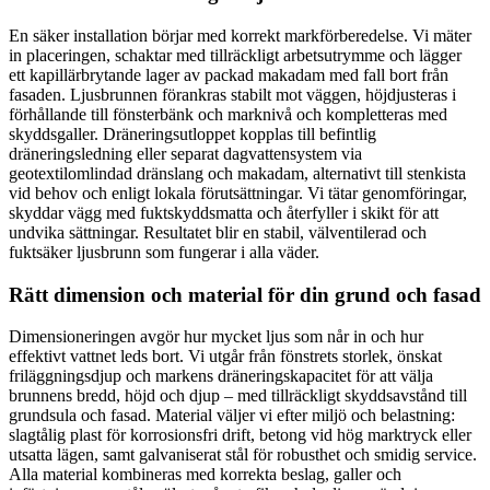
En säker installation börjar med korrekt markförberedelse. Vi mäter
in placeringen, schaktar med tillräckligt arbetsutrymme och lägger
ett kapillärbrytande lager av packad makadam med fall bort från
fasaden. Ljusbrunnen förankras stabilt mot väggen, höjdjusteras i
förhållande till fönsterbänk och marknivå och kompletteras med
skyddsgaller. Dräneringsutloppet kopplas till befintlig
dräneringsledning eller separat dagvattensystem via
geotextilomlindad dränslang och makadam, alternativt till stenkista
vid behov och enligt lokala förutsättningar. Vi tätar genomföringar,
skyddar vägg med fuktskyddsmatta och återfyller i skikt för att
undvika sättningar. Resultatet blir en stabil, välventilerad och
fuktsäker ljusbrunn som fungerar i alla väder.
Rätt dimension och material för din grund och fasad
Dimensioneringen avgör hur mycket ljus som når in och hur
effektivt vattnet leds bort. Vi utgår från fönstrets storlek, önskat
friläggningsdjup och markens dräneringskapacitet för att välja
brunnens bredd, höjd och djup – med tillräckligt skyddsavstånd till
grundsula och fasad. Material väljer vi efter miljö och belastning:
slagtålig plast för korrosionsfri drift, betong vid hög marktryck eller
utsatta lägen, samt galvaniserat stål för robusthet och smidig service.
Alla material kombineras med korrekta beslag, galler och