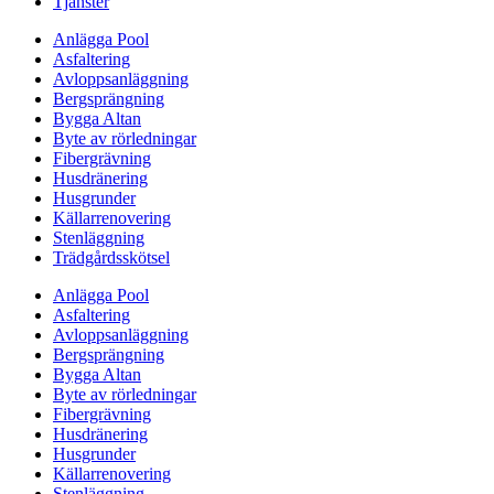
Tjänster
Anlägga Pool
Asfaltering
Avloppsanläggning
Bergsprängning
Bygga Altan
Byte av rörledningar
Fibergrävning
Husdränering
Husgrunder
Källarrenovering
Stenläggning
Trädgårdsskötsel
Anlägga Pool
Asfaltering
Avloppsanläggning
Bergsprängning
Bygga Altan
Byte av rörledningar
Fibergrävning
Husdränering
Husgrunder
Källarrenovering
Stenläggning