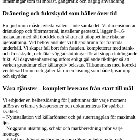
infästningar som tål snölast, gångtrafik och daglig användning.
Dränering och fuktskydd som håller över tid
En ljusbrunn måste avleda vatten – inte samla det. Vi dimensionerar
dränutlopp och filtermaterial, installerar geotextil, lägger 8–16-
makadam med rätt tjocklek och säkrar att utloppet inte riskerar
igensättning. Vid behov ansluter vi till spolbrunn för framtida
underhåll. Vi skapar fall bort från fasaden, kompletterar med stänk-
och frostskydd, och tätar vägganslutningar för att stoppa inträngande
fukt. All dagvattenhantering utförs enligt gällande riktlinjer så att
varken grundmur eller källargolv belastas. Tillsammans med korrekt
ventilerad brunn och galler får du en lösning som både ljusar upp
och skyddar.
Våra tjänster – komplett leverans från start till mål
Vi erbjuder en helhetslösning för ljusbrunnar där varje moment
utförs av erfarna yrkespersoner och dokumenteras för spårbar
kvalitet.
– Nyinstallation vid källarfönster och på suterrängplan för maximalt
ljus.
– Noggrann utsättning, schakt och markberedning inför varje
montage.
– Effektiva dräneringslösningar som säkert avleder regn- och