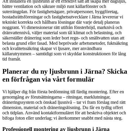
Att installera en ljusbrunn är ett effektivt sätt att skapa mer dagsljus,
bättre ventilation och säkrare miljö runt källarfönster och
suterrängplan. För fastighetsägare, privatpersoner, byggföretag,
bostadsrättsföreningar och fastighetsutvecklare i Järna levererar vi
tekniskt korrekta och hållbara lösningar där varje detalj planeras
noggrant. Vi dimensionerar rätt utifrån fönsterhöjd, marknivå och
dränvattennivå, väljer material som tål klimat och belastning, och
säkerställer dränering som leder bort regn- och smältvatten utan att
belasta grund eller fasad. Med beprövade arbetsmetoder, fuktsäkring
och kvalitetssäkring skapar vi ljusare, mer användbara
källarutrymmen – samtidigt som vi skyddar konstruktionen för lång
tid framåt.
Planerar du ny ljusbrunn i Järna? Skicka
en förfrågan via vårt formulär
Vi hjälper dig från första bedömning till färdig montering. Efter en
genomgång av förutsättningarna – ritningar, marklutningar,
dräneringssystem och önskad ljusnivå – tar vi fram förslag med rätt
dimension, material och dräneringslösning. Du får en tydlig offert
och tidplan. Använd kontaktformuläret för att beskriva objektet och
bifoga foton eller underlag; vi återkommer snabbt med nästa steg.
Professionell montering av ljusbrunn i Järna