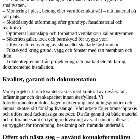
smältvatten.
– Montering i plast, betong eller varmförzinkat stål – rätt material på
rätt plats.
– Skräddarsydd utformning efter grundtyp, fasadmaterial och
marknivå.
– Optimerat ljusinsläpp och förbättrad ventilation i källarutrymmen.
– Säkerhetsgaller, lock och barnskydd för trygga ytor.
– Utbyte och renovering av slitna eller skadade ljusbrunnar.
– Fuktskydd kring grund, vägg och fönster med rätt membran och
drän.
– Totalentreprenad: från projektering och markarbete till färdig,
dokumenterad installation.
Kvalitet, garanti och dokumentation
Varje projekt i Järna kvalitetssäkras med kontroll av nivåer, fall,
infästningar och dränkapacitet innan återfyllnad. Vi
fotodokumenterar dolda lager, märker upp anslutningspunkter och
lämnar skötselråd för lång livslängd. Vårt arbete följer branschpraxis
och utförs med fackmässiga metoder. Du får garanti på både material
och utförande samt en tydlig redovisning av vad som installerats –
en trygghet för förvaltning, besiktning och framtida underhåll.
Offert och nästa steg – använd kontaktformuläret